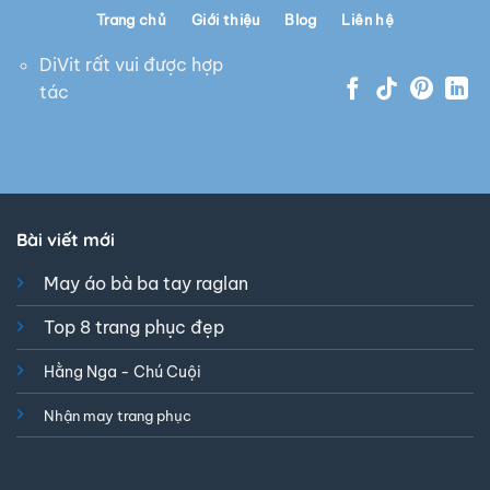
Trang chủ
Giới thiệu
Blog
Liên hệ
DiVit rất vui được hợp
tác
Bài viết mới
May áo bà ba tay raglan
Top 8 trang phục đẹp
Hằng Nga - Chú Cuội
Nhận may trang phục