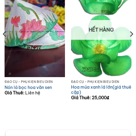
HẾT HÀNG
ĐẠO CỤ - PHỤ KIỆN BIỂU DIỄN
ĐẠO CỤ - PHỤ KIỆN BIỂU DIỄN
Hoa múa xanh lá lớn(giá thuê
Nón lá bọc hoa văn sen
cặp)
Giá Thuê:
Liên hệ
Giá Thuê:
25,000
₫