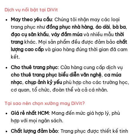
Dịch vụ nổi bật tại DiVit
May theo yêu cầu
: Chúng tôi nhận may các loại
trang phục như
đồng phục nhà hàng
,
áo dài
,
bà ba
,
đạo cụ sân khấu
,
váy đầm múa
và nhiều mẫu
thời
trang
khác. Mọi sản phẩm đều được đảm bảo
chất
lượng cao cấp
và giao hàng đúng thời gian đã cam
kết.
Cho thuê trang phục
: Cửa hàng cung cấp dịch vụ
cho thuê trang phục biểu diễn văn nghệ
,
ca múa
nhạc
,
chụp ảnh kỷ yếu
phù hợp cho các trường học,
cơ quan, tổ chức, đoàn thể và cả cá nhân.
Tại sao nên chọn xưởng may DiVit?
Giá rẻ nhất HCM
: Mang đến mức giá hợp lý, phù
hợp với mọi ngân sách.
Chất lượng đảm bảo
: Trang phục được thiết kế tinh