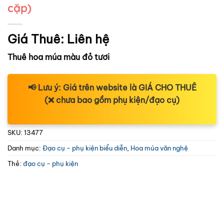
cặp)
Giá Thuê:
Liên hệ
Thuê hoa múa màu đỏ tươi
📢
Lưu ý:
Giá trên website là
GIÁ CHO THUÊ
(❌ chưa bao gồm phụ kiện/đạo cụ)
SKU:
13477
Danh mục:
Đạo cụ - phụ kiện biểu diễn
,
Hoa múa văn nghệ
Thẻ:
đạo cụ - phụ kiện