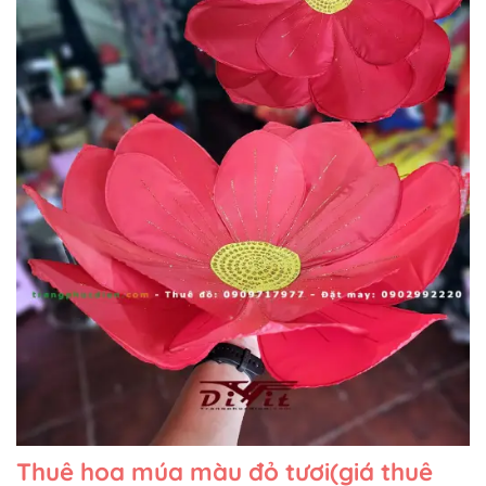
Thuê hoa múa màu đỏ tươi(giá thuê