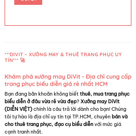
**'DIVIT – XƯỞNG MAY & THUÊ TRANG PHỤC UY
TÍN'** 🚀
Khám phá xưởng may DiVit - Địa chỉ cung cấp
trang phục biểu diễn giá rẻ nhất HCM
Bạn đang băn khoăn không biết
thuê, mua trang phục
biểu diễn ở đâu vừa rẻ vừa đẹp
?
Xưởng may DiVit
(DIỄN VIỆT)
chính là câu trả lời dành cho bạn! Chúng
tôi tự hào là địa chỉ uy tín tại TP.HCM, chuyên
bán và
cho thuê trang phục, đạo cụ biểu diễn
với mức giá
cạnh tranh nhất.