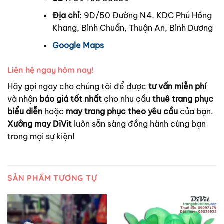
Địa chỉ
: 9D/50 Đường N4, KDC Phú Hồng
Khang, Bình Chuẩn, Thuận An, Bình Dương
Google Maps
Liên hệ ngay hôm nay!
Hãy gọi ngay cho chúng tôi để được
tư vấn miễn phí
và nhận
báo giá tốt nhất
cho nhu cầu
thuê trang phục
biểu diễn
hoặc
may trang phục theo yêu cầu
của bạn.
Xưởng may DiVit
luôn sẵn sàng đồng hành cùng bạn
trong mọi sự kiện!
SẢN PHẨM TƯƠNG TỰ