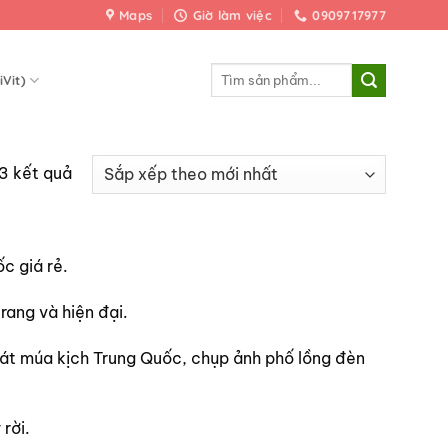
Maps
Giờ làm việc
0909717977
Tìm
iVit)
kiếm:
Đã
13 kết quả
sắp
xếp
theo
c giá rẻ.
mới
nhất
ang và hiện đại.
hát múa kịch Trung Quốc, chụp ảnh phố lồng đèn
rời.