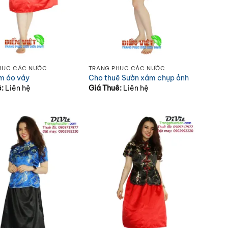
HỤC CÁC NƯỚC
TRANG PHỤC CÁC NƯỚC
m áo váy
Cho thuê Sườn xám chụp ảnh
ê:
Liên hệ
Giá Thuê:
Liên hệ