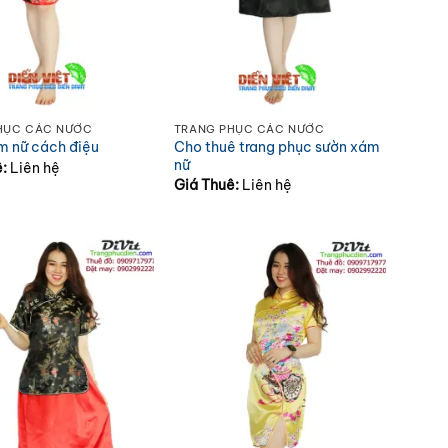
HỤC CÁC NƯỚC
TRANG PHỤC CÁC NƯỚC
Cho thuê trang phục sườn xám
m nữ cách điệu
nữ
ê:
Liên hệ
Giá Thuê:
Liên hệ