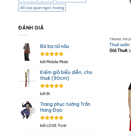
đồ vua quan ngoc hoang
ĐÁNH GIÁ
TRANG PHỤ
Thuê sườn
Bà ba nữ nâu
Giá Thuê:
Được xếp
bởi Mobile Mobi
hạng
5
5
sao
Kiếm giả biểu diễn, cho
thuê (90cm)
Được xếp
bởi Bi
hạng
5
5
sao
Trang phục tướng Trần
Hưng Đạo
Được xếp
bởi LOVE Trịnh
hạng
5
5