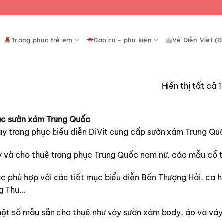
Trang phục trẻ em
Đạo cụ – phụ kiện
Về Diễn Việt (D
Hiển thị tất cả 
ục sườn xám Trung Quốc
 trang phục biểu diễn DiVit cung cấp sườn xám Trung Quố
và cho thuê trang phục Trung Quốc nam nữ, các mẫu cổ tr
c phù hợp với các tiết mục biểu diễn Bến Thượng Hải, ca 
g Thu…
ột số mẫu sẵn cho thuê như váy sườn xám body, áo và váy 