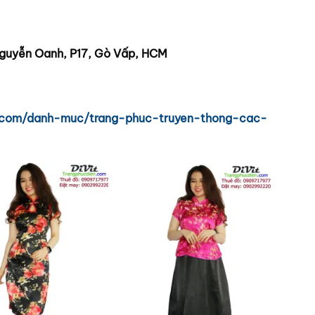
guyễn Oanh, P17, Gò Vấp, HCM
n.com/danh-muc/trang-phuc-truyen-thong-cac-