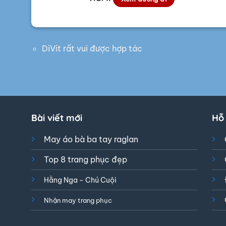
DiVit rất vui được hợp tác
Bài viết mới
Hỗ
May áo bà ba tay raglan
Top 8 trang phục đẹp
Hằng Nga - Chú Cuội
Nhận may trang phục