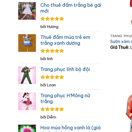
sao
Cho thuê đầm trắng bé gái
mới
Được xếp
bởi Hương
hạng
5
5
sao
TRANG PHỤ
Thuê đầm múa trẻ em
Sườn xám 
trắng xanh dương
Giá Thuê:
Được xếp
bởi linh
hạng
5
5
sao
Trang phục lính bộ đội
Được xếp
bởi Loan
hạng
5
5
sao
Trang phục H'Mông nữ
trắng
Được xếp
bởi Diễm
hạng
5
5
sao
Hoa múa hồng xanh lá (giá