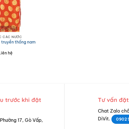
C CÁC NƯỚC
 truyền thống nam
c
Liên hệ
 trước khi đặt
Tư vấn đặt
Chat Zalo chố
DiVit.
0902 
Phường 17, Gò Vấp,