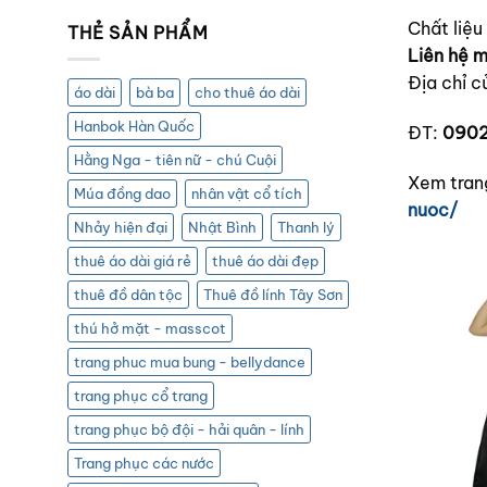
Chất liệu
THẺ SẢN PHẨM
Liên hệ m
Địa chỉ c
áo dài
bà ba
cho thuê áo dài
Hanbok Hàn Quốc
ĐT:
0902
Hằng Nga - tiên nữ - chú Cuội
Xem trang
Múa đồng dao
nhân vật cổ tích
nuoc/
Nhảy hiện đại
Nhật Bình
Thanh lý
thuê áo dài giá rẻ
thuê áo dài đẹp
thuê đồ dân tộc
Thuê đồ lính Tây Sơn
thú hở mặt - masscot
trang phuc mua bung - bellydance
trang phục cổ trang
trang phục bộ đội - hải quân - lính
Trang phục các nước