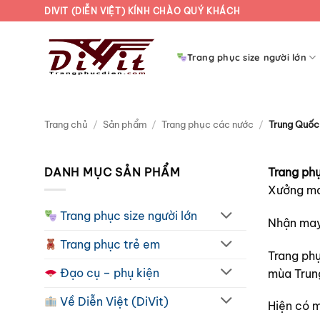
Bỏ
DIVIT (DIỄN VIỆT) KÍNH CHÀO QUÝ KHÁCH
qua
nội
Trang phục size người lớn
dung
Trang chủ
/
Sản phẩm
/
Trang phục các nước
/
Trung Quốc
DANH MỤC SẢN PHẨM
Trang ph
Xưởng may
Trang phục size người lớn
Nhận may 
Trang phục trẻ em
Trang phụ
Đạo cụ – phụ kiện
mùa Trun
Về Diễn Việt (DiVit)
Hiện có m