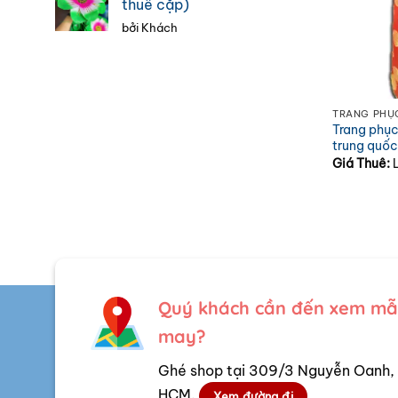
thuê cặp)
bởi Khách
TRANG PHỤ
Trang phục
trung quố
Giá Thuê:
Quý khách cần đến xem mẫu
may?
Ghé shop tại 309/3 Nguyễn Oanh, 
HCM.
Xem đường đi