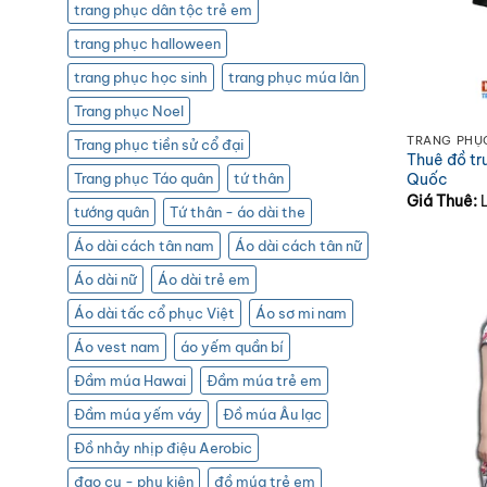
trang phục dân tộc trẻ em
trang phục halloween
trang phục học sinh
trang phục múa lân
Trang phục Noel
TRANG PHỤ
Trang phục tiền sử cổ đại
Thuê đồ tr
Quốc
Trang phục Táo quân
tứ thân
Giá Thuê:
tướng quân
Tứ thân - áo dài the
Áo dài cách tân nam
Áo dài cách tân nữ
Áo dài nữ
Áo dài trẻ em
Áo dài tấc cổ phục Việt
Áo sơ mi nam
Áo vest nam
áo yếm quần bí
Đầm múa Hawai
Đầm múa trẻ em
Đầm múa yếm váy
Đồ múa Âu lạc
Đồ nhảy nhịp điệu Aerobic
đạo cụ - phụ kiện
đồ múa trẻ em