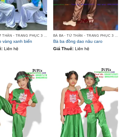
BÀ BA - TỨ THÂN - TRANG PHỤC 3 MIỀN
BÀ BA - TỨ THÂN - TRANG PHỤC 3 MIỀN
 vàng xanh biển
Bà ba đồng dao nâu caro
ê:
Liên hệ
Giá Thuê:
Liên hệ