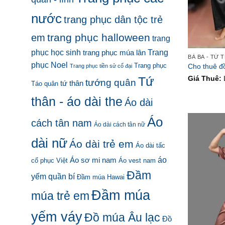
nước
trang phục dân tộc trẻ
trang phục halloween
em
trang
phục học sinh
Trang
trang phục múa lân
phục Noel
Cho thuê đ
Trang phục
Trang phục tiền sử cổ đại
Tứ
Giá Thuê:
tướng quân
tứ thân
Táo quân
thân - áo dài the
Áo dài
Áo
cách tân nam
Áo dài cách tân nữ
dài nữ
Áo dài trẻ em
Áo dài tấc
áo
Áo sơ mi nam
cổ phục Việt
Áo vest nam
Đầm
yếm quần bí
Đầm múa Hawai
Đầm múa
múa trẻ em
yếm váy
Đồ múa Âu lạc
Đồ