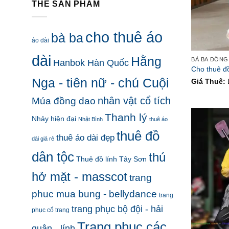
THẺ SẢN PHẨM
cho thuê áo
bà ba
áo dài
dài
Hằng
BÀ BA ĐỒNG
Hanbok Hàn Quốc
Cho thuê đồ
Nga - tiên nữ - chú Cuội
Giá Thuê:
nhân vật cổ tích
Múa đồng dao
Thanh lý
Nhảy hiện đại
Nhật Bình
thuê áo
thuê đồ
thuê áo dài đẹp
dài giá rẻ
dân tộc
thú
Thuê đồ lính Tây Sơn
hở mặt - masscot
trang
phuc mua bung - bellydance
trang
trang phục bộ đội - hải
phục cổ trang
Trang phục các
quân - lính