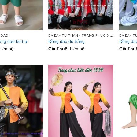
 DAO
BÀ BA - TỨ THÂN - TRANG PHỤC 3 MIỀN
ng dao bé trai
Đồng dao đỏ trắng
Đồng dao
Liên hệ
Giá Thuê:
Liên hệ
Giá Thu