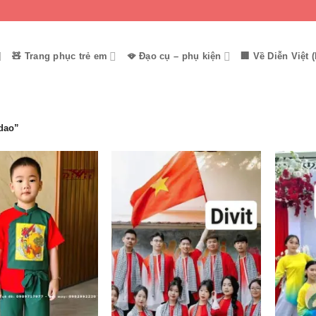
🧸 Trang phục trẻ em
🪭 Đạo cụ – phụ kiện
🏢 Về Diễn Việt (
dao”