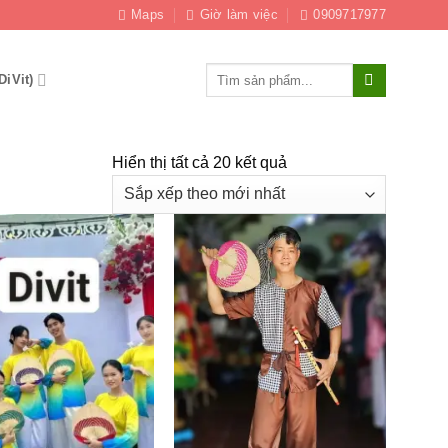
Maps
Giờ làm việc
0909717977
Tìm
DiVit)
kiếm:
Đã
Hiển thị tất cả 20 kết quả
sắp
xếp
theo
mới
nhất