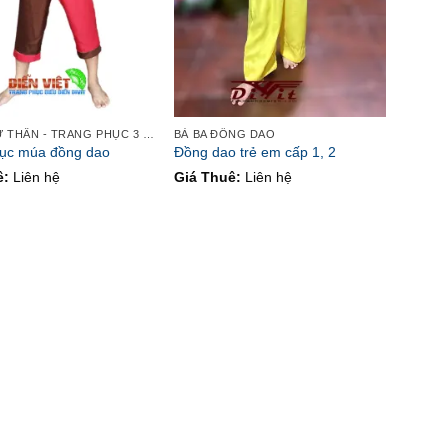
BÀ BA - TỨ THÂN - TRANG PHỤC 3 MIỀN
BÀ BA ĐỒNG DAO
hục múa đồng dao
Đồng dao trẻ em cấp 1, 2
ê:
Liên hệ
Giá Thuê:
Liên hệ