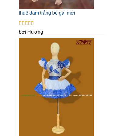
thuê đầm trắng bé gái mới
Được xếp
bởi Hương
hạng
5
5 sao