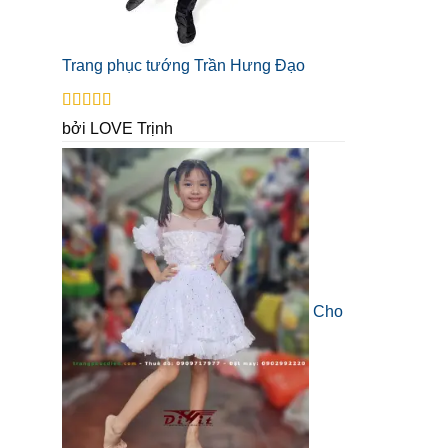
Trang phục tướng Trần Hưng Đạo
Được xếp
bởi LOVE Trịnh
hạng
5
5 sao
Cho