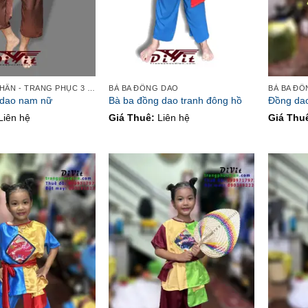
BÀ BA - TỨ THÂN - TRANG PHỤC 3 MIỀN
BÀ BA ĐỒNG DAO
BÀ BA Đ
 dao nam nữ
Bà ba đồng dao tranh đông hồ
Đồng dao
Liên hệ
Giá Thuê:
Liên hệ
Giá Thu