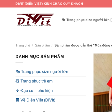
Bỏ
DIVIT (DIỄN VIỆT) KÍNH CHÀO QUÝ KHÁCH
qua
nội
🎭 Trang phục size người lớn
dung
Trang chủ
/
Sản phẩm
/
Sản phẩm được gắn thẻ “Múa đồng 
DANH MỤC SẢN PHẨM
🎭 Trang phục size người lớn
🧸 Trang phục trẻ em
🪭 Đạo cụ – phụ kiện
🏢 Về Diễn Việt (DiVit)