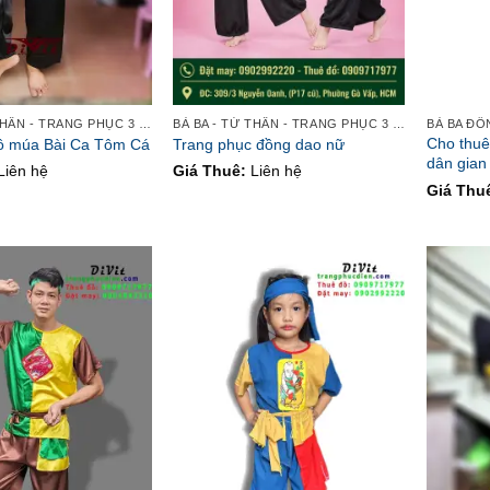
BÀ BA - TỨ THÂN - TRANG PHỤC 3 MIỀN
BÀ BA - TỨ THÂN - TRANG PHỤC 3 MIỀN
BÀ BA Đ
Cho thuê
ồ múa Bài Ca Tôm Cá
Trang phục đồng dao nữ
dân gian
Liên hệ
Giá Thuê:
Liên hệ
Giá Thu