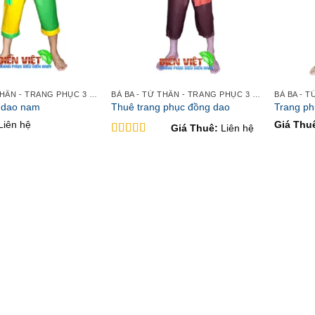
BÀ BA - TỨ THÂN - TRANG PHỤC 3 MIỀN
BÀ BA - TỨ THÂN - TRANG PHỤC 3 MIỀN
 dao nam
Thuê trang phục đồng dao
Trang p
Liên hệ
Giá Thu
Giá Thuê:
Liên hệ
Được xếp
hạng
5
5 sao