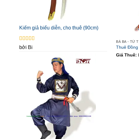
Kiếm giả biểu diễn, cho thuê (90cm)
Được xếp
bởi Bi
Thuê Đồng
hạng
5
5 sao
Giá Thuê: