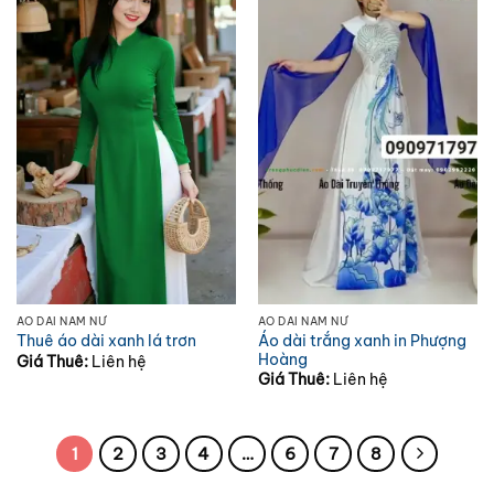
ÁO DÀI NAM NỮ
ÁO DÀI NAM NỮ
Áo dài trắng xanh in Phượng
Thuê áo dài xanh lá trơn
Hoàng
Giá Thuê:
Liên hệ
Giá Thuê:
Liên hệ
1
2
3
4
…
6
7
8