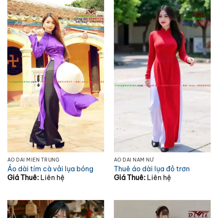
ÁO DÀI MIỀN TRUNG
ÁO DÀI NAM NỮ
Áo dài tím cà vải lụa bóng
Thuê áo dài lụa đỏ trơn
Giá Thuê:
Liên hệ
Giá Thuê:
Liên hệ