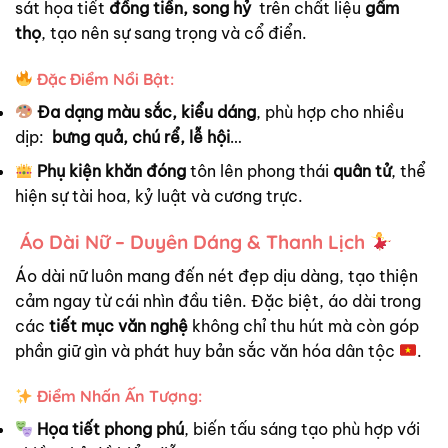
sát họa tiết
đồng tiền, song hỷ
trên chất liệu
gấm
thọ
, tạo nên sự sang trọng và cổ điển.
Đặc Điểm Nổi Bật:
Đa dạng màu sắc, kiểu dáng
, phù hợp cho nhiều
dịp:
bưng quả, chú rể, lễ hội
…
Phụ kiện khăn đóng
tôn lên phong thái
quân tử
, thể
hiện sự tài hoa, kỷ luật và cương trực.
Áo Dài Nữ – Duyên Dáng & Thanh Lịch
Áo dài nữ luôn mang đến nét đẹp dịu dàng, tạo thiện
cảm ngay từ cái nhìn đầu tiên. Đặc biệt, áo dài trong
các
tiết mục văn nghệ
không chỉ thu hút mà còn góp
phần giữ gìn và phát huy bản sắc văn hóa dân tộc
.
Điểm Nhấn Ấn Tượng:
Họa tiết phong phú
, biến tấu sáng tạo phù hợp với