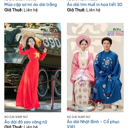
Múa cặp sơ mi áo dài trắng
Áo dài tím Huế in họa tiết 3D
Giá Thuê:
Liên hệ
Giá Thuê:
Liên hệ
ÁO DÀI NAM NỮ
ÁO DÀI NAM NỮ
Áo dài Nhật Bình – Cổ phục
Áo dài đỏ sao vàng nữ
Việt
Giá Thuê:
Liên hệ