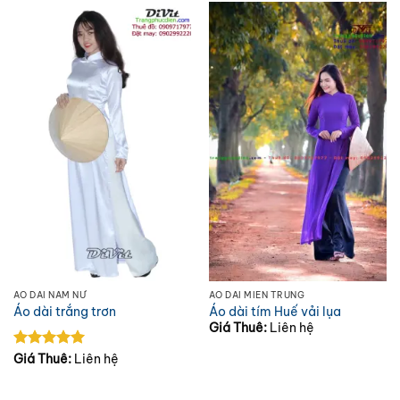
ÁO DÀI NAM NỮ
ÁO DÀI MIỀN TRUNG
Áo dài trắng trơn
Áo dài tím Huế vải lụa
Giá Thuê:
Liên hệ
Được xếp
Giá Thuê:
Liên hệ
hạng
5
5
sao