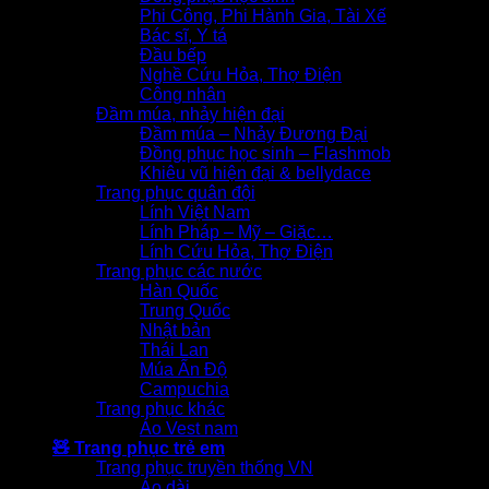
Phi Công, Phi Hành Gia, Tài Xế
Bác sĩ, Y tá
Đầu bếp
Nghề Cứu Hỏa, Thợ Điện
Công nhân
Đầm múa, nhảy hiện đại
Đầm múa – Nhảy Đương Đại
Đồng phục học sinh – Flashmob
Khiêu vũ hiện đại & bellydace
Trang phục quân đội
Lính Việt Nam
Lính Pháp – Mỹ – Giặc…
Lính Cứu Hỏa, Thợ Điện
Trang phục các nước
Hàn Quốc
Trung Quốc
Nhật bản
Thái Lan
Múa Ấn Độ
Campuchia
Trang phục khác
Áo Vest nam
🧸 Trang phục trẻ em
Trang phục truyền thống VN
Áo dài