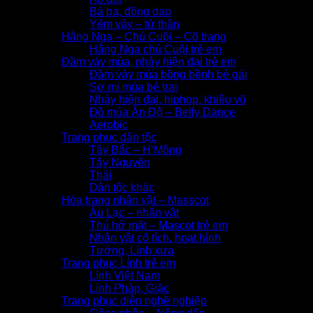
Bà ba, đồng dao
Yếm váy – tứ thân
Hằng Nga – Chú Cuội – Cổ trang
Hằng Nga chú Cuội trẻ em
Đầm váy múa, nhảy hiện đại trẻ em
Đầm váy múa bồng bềnh bé gái
Sơ mi múa bé trai
Nhảy hiện đại, hiphop, khiêu vũ
Đồ múa Ấn Độ – Belly Dance
Aerobic
Trang phục dân tộc
Tây Bắc – H’Mông
Tây Nguyên
Thái
Dân tộc khác
Hóa trang nhân vật – Masscot
Âu Lạc – nhân vật
Thú hở mặt – Mascot trẻ em
Nhân vật cổ tích, hoạt hình
Tướng, Lính xưa
Trang phục Lính trẻ em
Lính Việt Nam
Lính Pháp, Giặc
Trang phục diễn nghề nghiệp