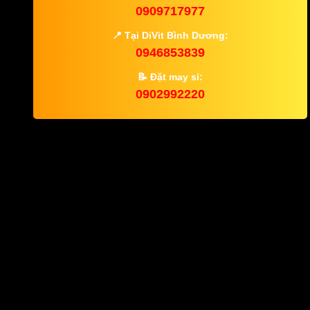
0909717977
📍
Tại DiVit Bình Dương:
0946853839
📝
Đặt may sỉ:
0902992220