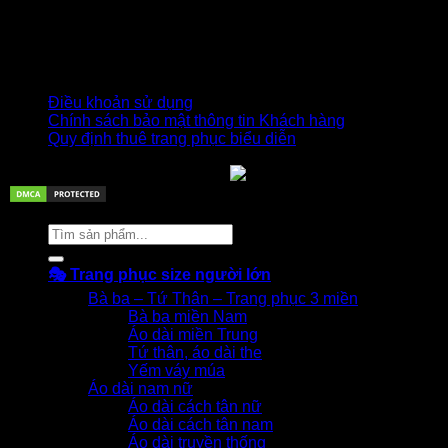
Địa chỉ: 309/3 Nguyễn Oanh, P17, Gò Vấp, Tp.HCM.
MST: 0313896666 - Được Sở kế hoạch và đầu tư TpHCM
cấp ngày 05/07/2016.
Giờ làm việc: T2-T7 | 08:00 - 19:00 - CN hẹn trước
Điều khoản sử dụng
Chính sách bảo mật thông tin Khách hàng
Quy định thuê trang phục biểu diễn
© 2026 Trang phục biểu diễn
Tìm
kiếm:
🎭 Trang phục size người lớn
Bà ba – Tứ Thân – Trang phục 3 miền
Bà ba miền Nam
Áo dài miền Trung
Tứ thân, áo dài the
Yếm váy múa
Áo dài nam nữ
Áo dài cách tân nữ
Áo dài cách tân nam
Áo dài truyền thống