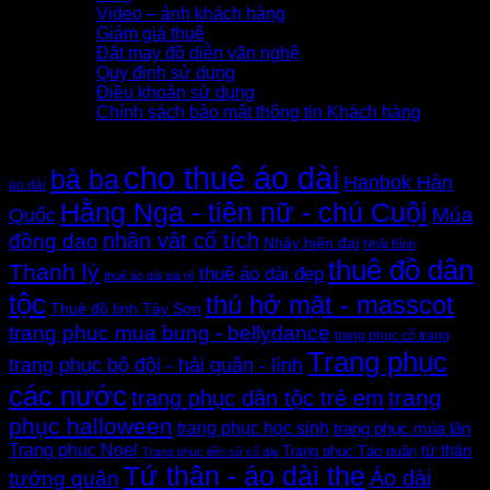
Video – ảnh khách hàng
Giảm giá thuê
Đặt may đồ diễn văn nghệ
Quy định sử dụng
Điều khoản sử dụng
Chính sách bảo mật thông tin Khách hàng
Thẻ sản phẩm
cho thuê áo dài
bà ba
Hanbok Hàn
áo dài
Hằng Nga - tiên nữ - chú Cuội
Quốc
Múa
nhân vật cổ tích
đồng dao
Nhảy hiện đại
Nhật Bình
thuê đồ dân
Thanh lý
thuê áo dài đẹp
thuê áo dài giá rẻ
tộc
thú hở mặt - masscot
Thuê đồ lính Tây Sơn
trang phuc mua bung - bellydance
trang phục cổ trang
Trang phục
trang phục bộ đội - hải quân - lính
các nước
trang
trang phục dân tộc trẻ em
phục halloween
trang phục học sinh
trang phục múa lân
Trang phục Noel
tứ thân
Trang phục Táo quân
Trang phục tiền sử cổ đại
Tứ thân - áo dài the
Áo dài
tướng quân