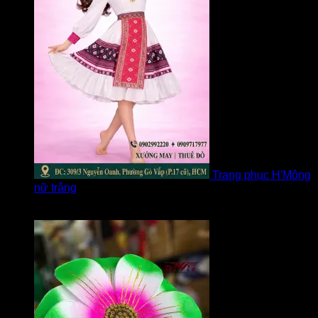
Trang phục H'Mông
nữ trắng
Được xếp hạng
5
5 sao
bởi Diễm