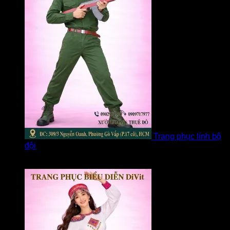
Trang phục lính bộ
đội
Được xếp hạng
5
5 sao
bởi Loan