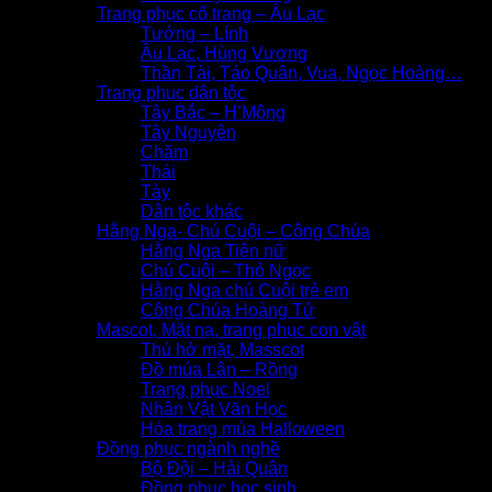
Trang phục cổ trang – Âu Lạc
Tướng – Lính
Âu Lạc, Hùng Vương
Thần Tài, Táo Quân, Vua, Ngọc Hoàng…
Trang phục dân tộc
Tây Bắc – H’Mông
Tây Nguyên
Chăm
Thái
Tày
Dân tộc khác
Hằng Nga- Chú Cuội – Công Chúa
Hằng Nga Tiên nữ
Chú Cuội – Thỏ Ngọc
Hằng Nga chú Cuội trẻ em
Công Chúa Hoàng Tử
Mascot, Mặt nạ, trang phục con vật
Thú hở mặt, Masscot
Đồ múa Lân – Rồng
Trang phục Noel
Nhân Vật Văn Học
Hóa trang mùa Halloween
Đồng phục ngành nghề
Bộ Đội – Hải Quân
Đồng phục học sinh