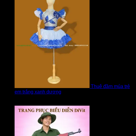
Thuê đầm múa trẻ
em trắng xanh dương
Được xếp hạng
5
5 sao
bởi linh