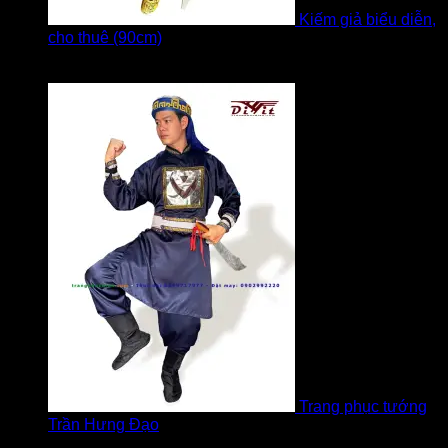
Kiếm giả biểu diễn,
cho thuê (90cm)
Được xếp hạng
5
5 sao
bởi Bi
Trang phục tướng
Trần Hưng Đạo
Được xếp hạng
5
5 sao