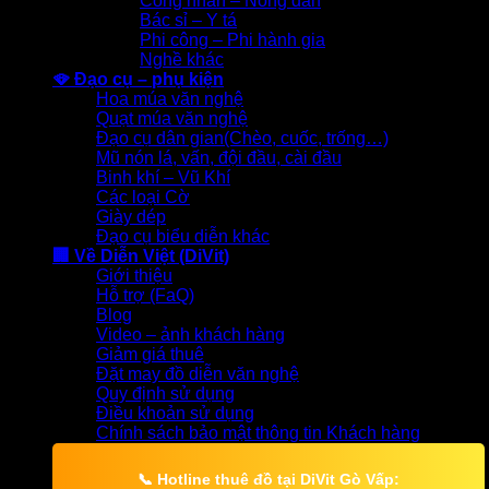
Công nhân – Nông dân
Bác sỉ – Y tá
Phi công – Phi hành gia
Nghề khác
🪭 Đạo cụ – phụ kiện
Hoa múa văn nghệ
Quạt múa văn nghệ
Đạo cụ dân gian(Chèo, cuốc, trống…)
Mũ nón lá, vấn, đội đầu, cài đầu
Binh khí – Vũ Khí
Các loại Cờ
Giày dép
Đạo cụ biểu diễn khác
🏢 Về Diễn Việt (DiVit)
Giới thiệu
Hỗ trợ (FaQ)
Blog
Video – ảnh khách hàng
Giảm giá thuê
Đặt may đồ diễn văn nghệ
Quy định sử dụng
Điều khoản sử dụng
Chính sách bảo mật thông tin Khách hàng
📞
Hotline thuê đồ tại DiVit Gò Vấp: