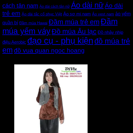
Áo dài nữ
Áo dài
cách tân nam
Áo dài cách tân nữ
trẻ em
áo yếm
Áo sơ mi nam
Áo dài tấc cổ phục Việt
Áo vest nam
Đầm
Đầm múa trẻ em
quần bí
Đầm múa Hawai
múa yếm váy
Đồ múa Âu lạc
Đồ nhảy nhịp
đạo cụ - phụ kiện
đồ múa trẻ
điệu Aerobic
em
đồ vua quan ngoc hoang
Đánh giá