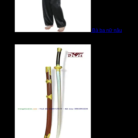
Bà ba nữ nâu
Được xếp hạng
5
5 sao
bởi Mobile Mobi