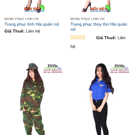
ĐỒNG PHỤC LÍNH VN
ĐỒNG PHỤC LÍNH VN
Trang phục thủy thủ Hải quân
Trang phục lính Hải quân nữ
nữ
Giá Thuê:
Liên hệ
Giá Thuê:
Liên
Được xếp
hệ
hạng
5
5 sao