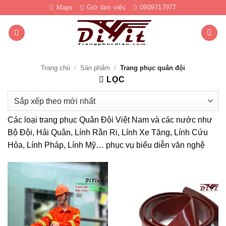
Bỏ
Maps
Giờ làm việc
0909717977
qua
nội
dung
Trang chủ
/
Sản phẩm
/
Trang phục quân đội
LỌC
Các loại trang phục Quân Đội Việt Nam và các nước như
Bộ Đội, Hải Quân, Lính Rằn Ri, Lính Xe Tăng, Lính Cứu
Hỏa, Lính Pháp, Lính Mỹ… phục vụ biểu diễn văn nghệ