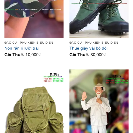
ĐẠO CỤ - PHỤ KIỆN BIỂU DIỄN
ĐẠO CỤ - PHỤ KIỆN BIỂU DIỄN
Nón rằn ri lưỡi trai
Thuê giày vải bộ đội
Giá Thuê:
10,000
₫
Giá Thuê:
30,000
₫