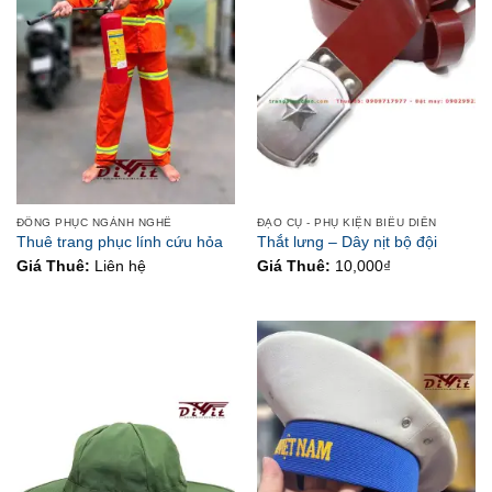
ĐỒNG PHỤC NGÀNH NGHỀ
ĐẠO CỤ - PHỤ KIỆN BIỂU DIỄN
Thuê trang phục lính cứu hỏa
Thắt lưng – Dây nịt bộ đội
Giá Thuê:
Liên hệ
Giá Thuê:
10,000
₫