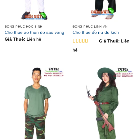
ĐỒNG PHỤC HỌC SINH
ĐỒNG PHỤC LÍNH VN
Cho thuê áo thun đỏ sao vàng
Cho thuê đồ nữ du kích
Giá Thuê:
Liên hệ
Giá Thuê:
Liên
Được xếp
hệ
hạng
5
5 sao