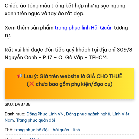
Chiếc áo tông màu trắng kết hợp những sọc ngang
xanh trên ngực và tay áo rất đẹp.
Xem thêm sản phẩm
trang phục lính Hải Quân
tương
tự.
Rất vui khi được đón tiếp quý khách tại địa chỉ 309/3
Nguyễn Oanh – P.17 – Q. Gò Vấp – TPHCM.
Lưu ý:
Giá trên website là
GIÁ CHO THUÊ
(
chưa bao gồm phụ kiện/đạo cụ)
SKU:
DV8788
Danh mục:
Đồng Phục Lính VN
,
Đồng phục ngành nghề
,
Lính Việt
Nam
,
Trang phục quân đội
Thẻ:
trang phục bộ đội - hải quân - lính