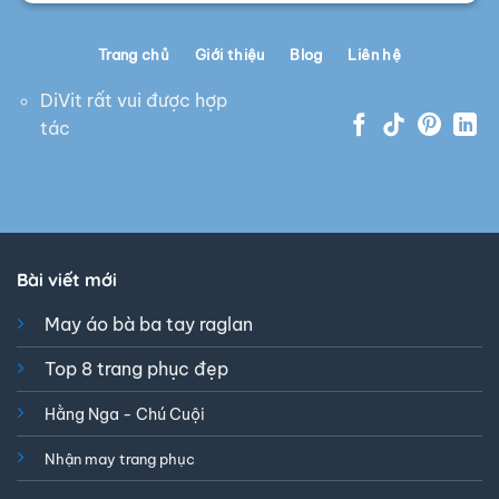
Trang chủ
Giới thiệu
Blog
Liên hệ
DiVit rất vui được hợp
tác
Bài viết mới
May áo bà ba tay raglan
Top 8 trang phục đẹp
Hằng Nga - Chú Cuội
Nhận may trang phục