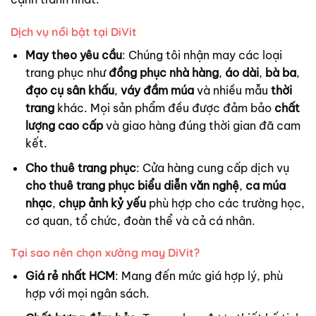
Dịch vụ nổi bật tại DiVit
May theo yêu cầu
: Chúng tôi nhận may các loại
trang phục như
đồng phục nhà hàng
,
áo dài
,
bà ba
,
đạo cụ sân khấu
,
váy đầm múa
và nhiều mẫu
thời
trang
khác. Mọi sản phẩm đều được đảm bảo
chất
lượng cao cấp
và giao hàng đúng thời gian đã cam
kết.
Cho thuê trang phục
: Cửa hàng cung cấp dịch vụ
cho thuê trang phục biểu diễn văn nghệ
,
ca múa
nhạc
,
chụp ảnh kỷ yếu
phù hợp cho các trường học,
cơ quan, tổ chức, đoàn thể và cả cá nhân.
Tại sao nên chọn xưởng may DiVit?
Giá rẻ nhất HCM
: Mang đến mức giá hợp lý, phù
hợp với mọi ngân sách.