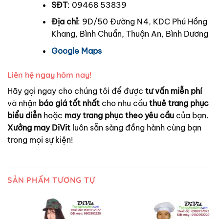
SĐT
: 09468 53839
Địa chỉ
: 9D/50 Đường N4, KDC Phú Hồng
Khang, Bình Chuẩn, Thuận An, Bình Dương
Google Maps
Liên hệ ngay hôm nay!
Hãy gọi ngay cho chúng tôi để được
tư vấn miễn phí
và nhận
báo giá tốt nhất
cho nhu cầu
thuê trang phục
biểu diễn
hoặc
may trang phục theo yêu cầu
của bạn.
Xưởng may DiVit
luôn sẵn sàng đồng hành cùng bạn
trong mọi sự kiện!
SẢN PHẨM TƯƠNG TỰ