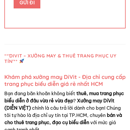
**'DIVIT – XƯỞNG MAY & THUÊ TRANG PHỤC UY
TÍN'**
Khám phá xưởng may DiVit - Địa chỉ cung cấp
trang phục biểu diễn giá rẻ nhất HCM
Bạn đang băn khoăn không biết
thuê, mua trang phục
biểu diễn ở đâu vừa rẻ vừa đẹp
?
Xưởng may DiVit
(DIỄN VIỆT)
chính là câu trả lời dành cho bạn! Chúng
tôi tự hào là địa chỉ uy tín tại TP.HCM, chuyên
bán và
cho thuê trang phục, đạo cụ biểu diễn
với mức giá
cạnh tranh nhất.