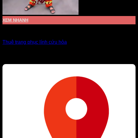
XEM NHANH
Đồng phục ngành nghề
Thuê trang phục lính cứu hỏa
Giá Thuê:
Liên hệ