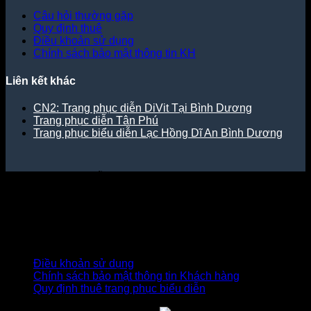
Câu hỏi thường gặp
Quy định thuê
Điều khoản sử dụng
Chính sách bảo mật thông tin KH
Liên kết khác
CN2: Trang phục diễn DiVit Tại Bình Dương
Trang phục diễn Tân Phú
Trang phục biểu diễn Lạc Hồng Dĩ An Bình Dương
Trang phục biểu diễn DiVit thuộc Công ty TNHH SX & TM -
DV Diễn Việt.
Địa chỉ: 309/3 Nguyễn Oanh, P17, Gò Vấp, Tp.HCM.
MST: 0313896666 - Được Sở kế hoạch và đầu tư TpHCM
cấp ngày 05/07/2016.
Giờ làm việc: T2-T7 | 08:00 - 19:00 - CN hẹn trước
Điều khoản sử dụng
Chính sách bảo mật thông tin Khách hàng
Quy định thuê trang phục biểu diễn