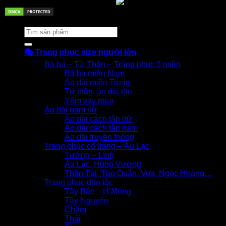
© 2026 Trang phục biểu diễn
Tìm
kiếm:
🎭 Trang phục size người lớn
Bà ba – Tứ Thân – Trang phục 3 miền
Bà ba miền Nam
Áo dài miền Trung
Tứ thân, áo dài the
Yếm váy múa
Áo dài nam nữ
Áo dài cách tân nữ
Áo dài cách tân nam
Áo dài truyền thống
Trang phục cổ trang – Âu Lạc
Tướng – Lính
Âu Lạc, Hùng Vương
Thần Tài, Táo Quân, Vua, Ngọc Hoàng…
Trang phục dân tộc
Tây Bắc – H’Mông
Tây Nguyên
Chăm
Thái