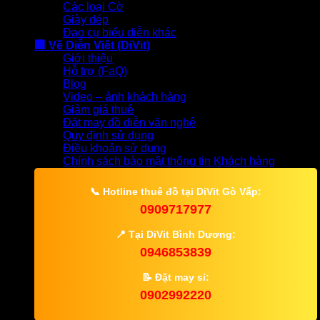
Các loại Cờ
Giày dép
Đạo cụ biểu diễn khác
🏢 Về Diễn Việt (DiVit)
Giới thiệu
Hỗ trợ (FaQ)
Blog
Video – ảnh khách hàng
Giảm giá thuê
Đặt may đồ diễn văn nghệ
Quy định sử dụng
Điều khoản sử dụng
Chính sách bảo mật thông tin Khách hàng
📞
Hotline thuê đồ tại DiVit Gò Vấp:
0909717977
📍
Tại DiVit Bình Dương:
0946853839
📝
Đặt may sỉ:
0902992220