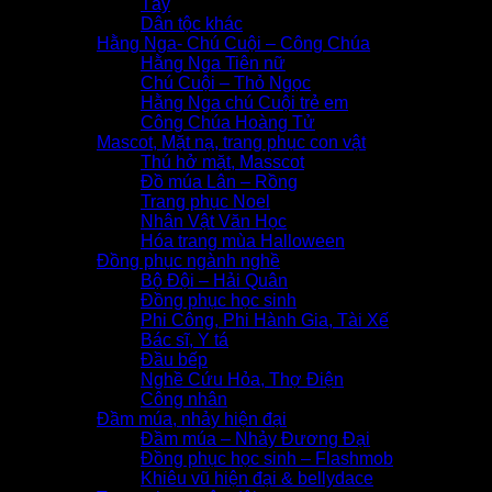
Tày
Dân tộc khác
Hằng Nga- Chú Cuội – Công Chúa
Hằng Nga Tiên nữ
Chú Cuội – Thỏ Ngọc
Hằng Nga chú Cuội trẻ em
Công Chúa Hoàng Tử
Mascot, Mặt nạ, trang phục con vật
Thú hở mặt, Masscot
Đồ múa Lân – Rồng
Trang phục Noel
Nhân Vật Văn Học
Hóa trang mùa Halloween
Đồng phục ngành nghề
Bộ Đội – Hải Quân
Đồng phục học sinh
Phi Công, Phi Hành Gia, Tài Xế
Bác sĩ, Y tá
Đầu bếp
Nghề Cứu Hỏa, Thợ Điện
Công nhân
Đầm múa, nhảy hiện đại
Đầm múa – Nhảy Đương Đại
Đồng phục học sinh – Flashmob
Khiêu vũ hiện đại & bellydace