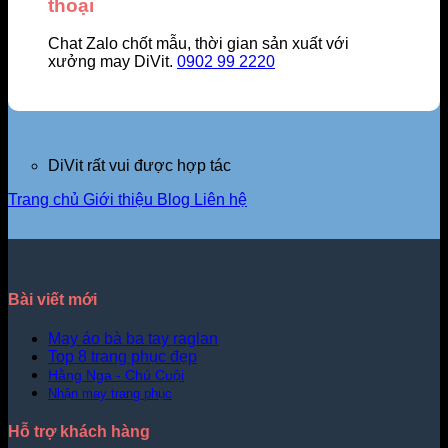
thoại
Chat Zalo chốt mẫu, thời gian sản xuất với
xưởng may DiVit.
0902 99 2220
DiVit rất vui được hợp tác
Trang chủ
Giới thiệu
Blog
Liên hệ
Bài viết mới
May áo bà ba tay raglan
Top 8 trang phục đẹp
Hằng Nga - Chú Cuội
Nhận may trang phục
Hỗ trợ khách hàng