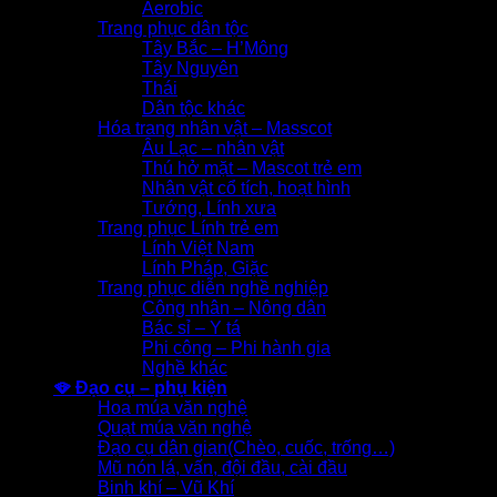
Aerobic
Trang phục dân tộc
Tây Bắc – H’Mông
Tây Nguyên
Thái
Dân tộc khác
Hóa trang nhân vật – Masscot
Âu Lạc – nhân vật
Thú hở mặt – Mascot trẻ em
Nhân vật cổ tích, hoạt hình
Tướng, Lính xưa
Trang phục Lính trẻ em
Lính Việt Nam
Lính Pháp, Giặc
Trang phục diễn nghề nghiệp
Công nhân – Nông dân
Bác sỉ – Y tá
Phi công – Phi hành gia
Nghề khác
🪭 Đạo cụ – phụ kiện
Hoa múa văn nghệ
Quạt múa văn nghệ
Đạo cụ dân gian(Chèo, cuốc, trống…)
Mũ nón lá, vấn, đội đầu, cài đầu
Binh khí – Vũ Khí