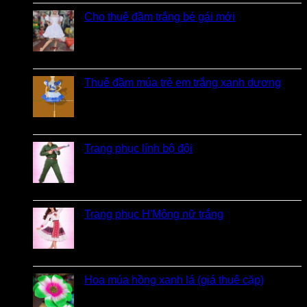
Cho thuê đầm trắng bé gái mới
Được xếp hạng
5
5 sao
bởi Hương
Thuê đầm múa trẻ em trắng xanh dương
Được xếp hạng
5
5 sao
bởi linh
Trang phục lính bộ đội
Được xếp hạng
5
5 sao
bởi Loan
Trang phục H'Mông nữ trắng
Được xếp hạng
5
5 sao
bởi Diễm
Hoa múa hồng xanh lá (giá thuê cặp)
bởi Khách