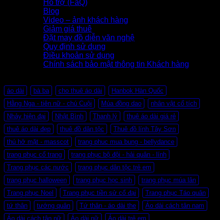
Hỗ trợ (FaQ)
Blog
Video – ảnh khách hàng
Giảm giá thuê
Đặt may đồ diễn văn nghệ
Quy định sử dụng
Điều khoản sử dụng
Chính sách bảo mật thông tin Khách hàng
Thẻ sản phẩm
áo dài
bà ba
cho thuê áo dài
Hanbok Hàn Quốc
Hằng Nga - tiên nữ - chú Cuội
Múa đồng dao
nhân vật cổ tích
Nhảy hiện đại
Nhật Bình
Thanh lý
thuê áo dài giá rẻ
thuê áo dài đẹp
thuê đồ dân tộc
Thuê đồ lính Tây Sơn
thú hở mặt - masscot
trang phuc mua bung - bellydance
trang phục cổ trang
trang phục bộ đội - hải quân - lính
Trang phục các nước
trang phục dân tộc trẻ em
trang phục halloween
trang phục học sinh
trang phục múa lân
Trang phục Noel
Trang phục tiền sử cổ đại
Trang phục Táo quân
tứ thân
tướng quân
Tứ thân - áo dài the
Áo dài cách tân nam
Áo dài cách tân nữ
Áo dài nữ
Áo dài trẻ em