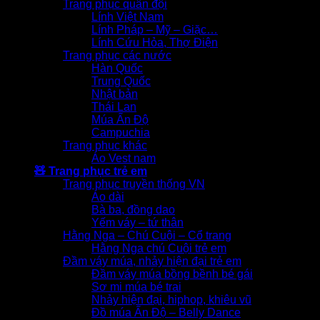
Trang phục quân đội
Lính Việt Nam
Lính Pháp – Mỹ – Giặc…
Lính Cứu Hỏa, Thợ Điện
Trang phục các nước
Hàn Quốc
Trung Quốc
Nhật bản
Thái Lan
Múa Ấn Độ
Campuchia
Trang phục khác
Áo Vest nam
🧸 Trang phục trẻ em
Trang phục truyền thống VN
Áo dài
Bà ba, đồng dao
Yếm váy – tứ thân
Hằng Nga – Chú Cuội – Cổ trang
Hằng Nga chú Cuội trẻ em
Đầm váy múa, nhảy hiện đại trẻ em
Đầm váy múa bồng bềnh bé gái
Sơ mi múa bé trai
Nhảy hiện đại, hiphop, khiêu vũ
Đồ múa Ấn Độ – Belly Dance