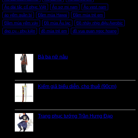
Áo dài tấc cổ phục Việt
Áo sơ mi nam
Áo vest nam
áo yếm quần bí
Đầm múa Hawai
Đầm múa trẻ em
Đầm múa yếm váy
Đồ múa Âu lạc
Đồ nhảy nhịp điệu Aerobic
đạo cụ - phụ kiện
đồ múa trẻ em
đồ vua quan ngoc hoang
Đánh giá
Bà ba nữ nâu
Được xếp hạng
5
5 sao
bởi Mobile Mobi
Kiếm giả biểu diễn, cho thuê (90cm)
Được xếp hạng
5
5 sao
bởi Bi
Trang phục tướng Trần Hưng Đạo
Được xếp hạng
5
5 sao
bởi LOVE Trịnh