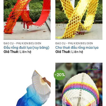
ĐẠO CỤ - PHỤ KIỆN BIỂU DIỄN
ĐẠO CỤ - PHỤ KIỆN BIỂU DIỄN
Đầu rồng đuôi lụa (ruy băng)
Cho thuê đầu rồng múa lụa
Giá Thuê:
Liên hệ
Giá Thuê:
Liên hệ
-20%