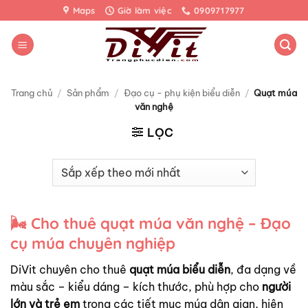
Bỏ
Maps
Giờ làm việc
0909717977
qua
nội
dung
Trang chủ
/
Sản phẩm
/
Đạo cụ - phụ kiện biểu diễn
/
Quạt múa
văn nghệ
LỌC
🌬️
Cho thuê quạt múa văn nghệ – Đạo
cụ múa chuyên nghiệp
DiVit chuyên cho thuê
quạt múa biểu diễn
, đa dạng về
màu sắc – kiểu dáng – kích thước, phù hợp cho
người
lớn và trẻ em
trong các tiết mục múa dân gian, hiện