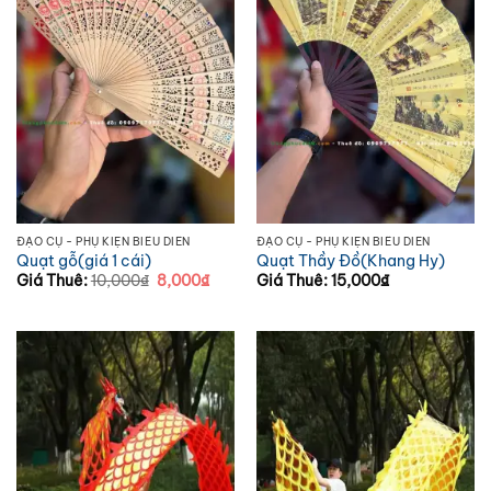
ĐẠO CỤ - PHỤ KIỆN BIỂU DIỄN
ĐẠO CỤ - PHỤ KIỆN BIỂU DIỄN
Quạt gỗ(giá 1 cái)
Quạt Thầy Đồ(Khang Hy)
Giá
Giá
Giá Thuê:
10,000
₫
8,000
₫
Giá Thuê:
15,000
₫
gốc
hiện
là:
tại
10,000₫.
là:
8,000₫.