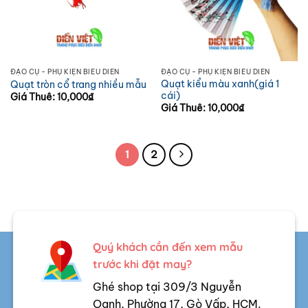
ĐẠO CỤ - PHỤ KIỆN BIỂU DIỄN
ĐẠO CỤ - PHỤ KIỆN BIỂU DIỄN
Quạt kiểu màu xanh(giá 1
Quạt tròn cổ trang nhiều mẫu
cái)
Giá Thuê:
10,000
₫
Giá Thuê:
10,000
₫
1
2
Quý khách cần đến xem mẫu
trước khi đặt may?
Ghé shop tại 309/3 Nguyễn
Oanh, Phường 17, Gò Vấp, HCM.