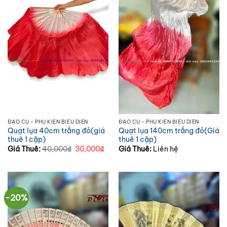
ĐẠO CỤ - PHỤ KIỆN BIỂU DIỄN
ĐẠO CỤ - PHỤ KIỆN BIỂU DIỄN
Quạt lụa 40cm trắng đỏ(giá
Quạt lụa 140cm trắng đỏ(Giá
thuê 1 cặp)
thuê 1 cặp)
Giá
Giá
Giá Thuê:
40,000
₫
30,000
₫
Giá Thuê:
Liên hệ
gốc
hiện
là:
tại
40,000₫.
là:
30,000₫.
-20%