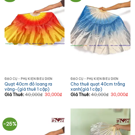
ĐẠO CỤ - PHỤ KIỆN BIỂU DIỄN
ĐẠO CỤ - PHỤ KIỆN BIỂU DIỄN
Quạt 40cm đỏ loang ra
Cho thuê quạt 40cm trắng
vàng-(giá thuê 1 cặp)
xanh(giá 1 cặp)
Giá
Giá
Giá
Giá
Giá Thuê:
40,000
₫
30,000
₫
Giá Thuê:
40,000
₫
30,000
₫
gốc
hiện
gốc
hiệ
là:
tại
là:
tại
40,000₫.
là:
40,000₫.
là:
30,000₫.
30,
-25%