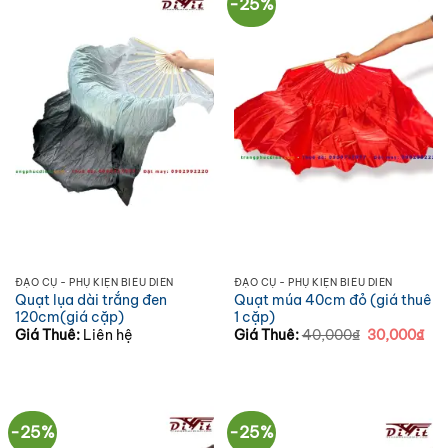
-25%
ĐẠO CỤ - PHỤ KIỆN BIỂU DIỄN
ĐẠO CỤ - PHỤ KIỆN BIỂU DIỄN
Quạt lụa dài trắng đen
Quạt múa 40cm đỏ (giá thuê
120cm(giá cặp)
1 cặp)
Giá
Giá
Giá Thuê:
Liên hệ
Giá Thuê:
40,000
₫
30,000
₫
gốc
hiệ
là:
tại
40,000₫.
là:
30,
-25%
-25%