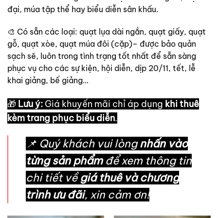
đại, múa tập thể hay biểu diễn sân khấu.
🎨 Có sẵn các loại: quạt lụa dài ngắn, quạt giấy, quạt
gỗ, quạt xòe, quạt múa đôi (cặp)– được bảo quản
sạch sẽ, luôn trong tình trạng tốt nhất để sẵn sàng
phục vụ cho các sự kiện, hội diễn, dịp 20/11, tết, lễ
khai giảng, bế giảng…
🎁
Lưu ý:
Giá khuyến mãi chỉ áp dụng
khi thuê
kèm trang phục biểu diễn
.
📌 Quý khách vui lòng
nhấn vào
từng sản phẩm
để xem thông tin
chi tiết về
giá thuê và chương
trình ưu đãi
, xin cảm ơn!