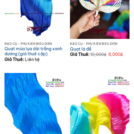
ĐẠO CỤ - PHỤ KIỆN BIỂU DIỄN
ĐẠO CỤ - PHỤ KIỆN BIỂU DIỄN
Quạt múa lụa dài trắng xanh
Quạt lá đề
dương (giá thuê cặp)
Giá
Giá
Giá Thuê:
10,000
₫
8,000
₫
gốc
hiện
Giá Thuê:
Liên hệ
là:
tại
10,000₫.
là:
8,000