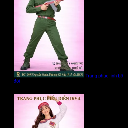
Trang phục lính bộ
đội
Được xếp hạng
5
5 sao
bởi Loan