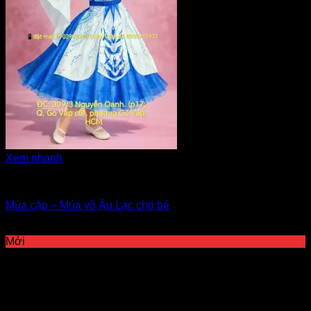
Xem nhanh
Hóa trang Âu Lạc, nhân vật
Múa cặp – Múa võ Âu Lạc cho bé
Giá Thuê:
Liên hệ
Mới