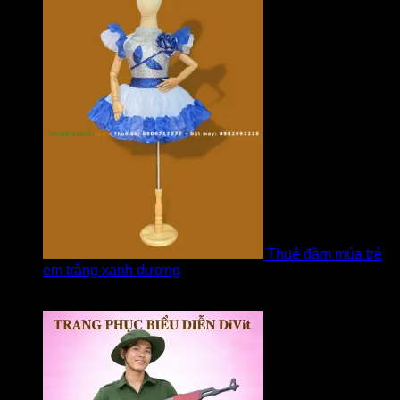
Thuê đầm múa trẻ
em trắng xanh dương
Được xếp hạng
5
5 sao
bởi linh