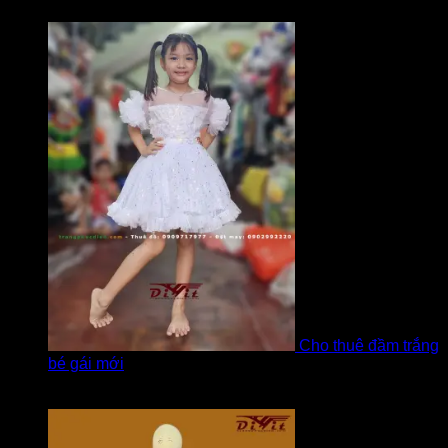
bởi LOVE Trịnh
Cho thuê đầm trắng
bé gái mới
Được xếp hạng
5
5 sao
bởi Hương