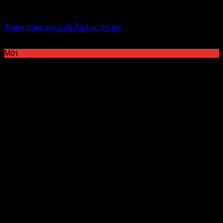
Hóa trang Âu Lạc, nhân vật
Trang phục múa võ Âu Lạc trẻ em
Giá Thuê:
Liên hệ
Mới