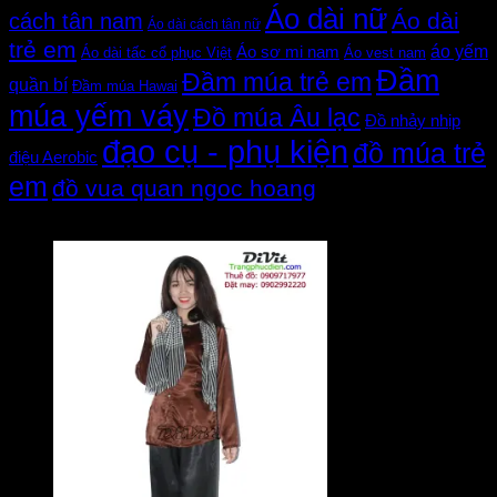
Áo dài nữ
Áo dài
cách tân nam
Áo dài cách tân nữ
trẻ em
áo yếm
Áo sơ mi nam
Áo dài tấc cổ phục Việt
Áo vest nam
Đầm
Đầm múa trẻ em
quần bí
Đầm múa Hawai
múa yếm váy
Đồ múa Âu lạc
Đồ nhảy nhịp
đạo cụ - phụ kiện
đồ múa trẻ
điệu Aerobic
em
đồ vua quan ngoc hoang
Đánh giá