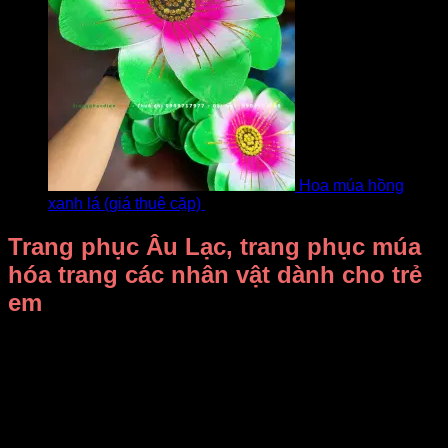
Hoa múa hồng
xanh lá (giá thuê cặp)
bởi Khách
Trang phục Âu Lạc, trang phục múa
hóa trang các nhân vật dành cho trẻ
em
Chào mừng đến với thế giới trang phục Âu Lạc độc đáo tại
Trang phục DiVit! Chúng tôi tự hào mang đến bộ sưu tập
trang phục hóa trang nhân vật lịch sử dành riêng cho trẻ em
từ 4 đến 10 hoặc 12 tuổi.
Điểm nổi bật: