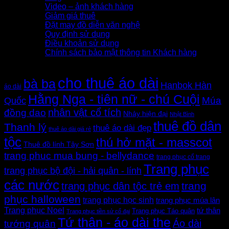
Video – ảnh khách hàng
Giảm giá thuê
Đặt may đồ diễn văn nghệ
Quy định sử dụng
Điều khoản sử dụng
Chính sách bảo mật thông tin Khách hàng
Thẻ sản phẩm
cho thuê áo dài
bà ba
Hanbok Hàn
áo dài
Hằng Nga - tiên nữ - chú Cuội
Quốc
Múa
nhân vật cổ tích
đồng dao
Nhảy hiện đại
Nhật Bình
thuê đồ dân
Thanh lý
thuê áo dài đẹp
thuê áo dài giá rẻ
tộc
thú hở mặt - masscot
Thuê đồ lính Tây Sơn
trang phuc mua bung - bellydance
trang phục cổ trang
Trang phục
trang phục bộ đội - hải quân - lính
các nước
trang
trang phục dân tộc trẻ em
phục halloween
trang phục học sinh
trang phục múa lân
Trang phục Noel
tứ thân
Trang phục Táo quân
Trang phục tiền sử cổ đại
Tứ thân - áo dài the
Áo dài
tướng quân