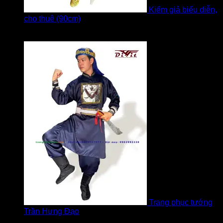
Kiếm giả biểu diễn,
cho thuê (90cm)
Được xếp hạng
5
5 sao
bởi Bi
Trang phục tướng
Trần Hưng Đạo
Được xếp hạng
5
5 sao