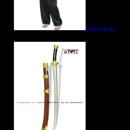
Bà ba nữ nâu
Được xếp hạng
5
5 sao
bởi Mobile Mobi