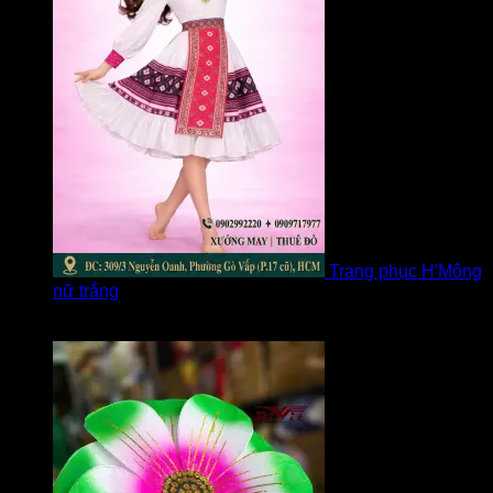
Trang phục H'Mông
nữ trắng
Được xếp hạng
5
5 sao
bởi Diễm