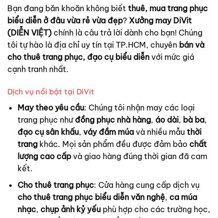
Bạn đang băn khoăn không biết
thuê, mua trang phục
biểu diễn ở đâu vừa rẻ vừa đẹp
?
Xưởng may DiVit
(DIỄN VIỆT)
chính là câu trả lời dành cho bạn! Chúng
tôi tự hào là địa chỉ uy tín tại TP.HCM, chuyên
bán và
cho thuê trang phục, đạo cụ biểu diễn
với mức giá
cạnh tranh nhất.
Dịch vụ nổi bật tại DiVit
May theo yêu cầu
: Chúng tôi nhận may các loại
trang phục như
đồng phục nhà hàng
,
áo dài
,
bà ba
,
đạo cụ sân khấu
,
váy đầm múa
và nhiều mẫu
thời
trang
khác. Mọi sản phẩm đều được đảm bảo
chất
lượng cao cấp
và giao hàng đúng thời gian đã cam
kết.
Cho thuê trang phục
: Cửa hàng cung cấp dịch vụ
cho thuê trang phục biểu diễn văn nghệ
,
ca múa
nhạc
,
chụp ảnh kỷ yếu
phù hợp cho các trường học,