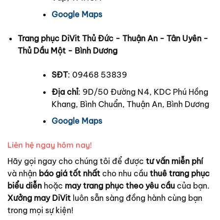
Google Maps
Trang phục DiVit Thủ Đức - Thuận An - Tân Uyên -
Thủ Dầu Một - Bình Dương
SĐT
: 09468 53839
Địa chỉ
: 9D/50 Đường N4, KDC Phú Hồng
Khang, Bình Chuẩn, Thuận An, Bình Dương
Google Maps
Liên hệ ngay hôm nay!
Hãy gọi ngay cho chúng tôi để được
tư vấn miễn phí
và nhận
báo giá tốt nhất
cho nhu cầu
thuê trang phục
biểu diễn
hoặc
may trang phục theo yêu cầu
của bạn.
Xưởng may DiVit
luôn sẵn sàng đồng hành cùng bạn
trong mọi sự kiện!