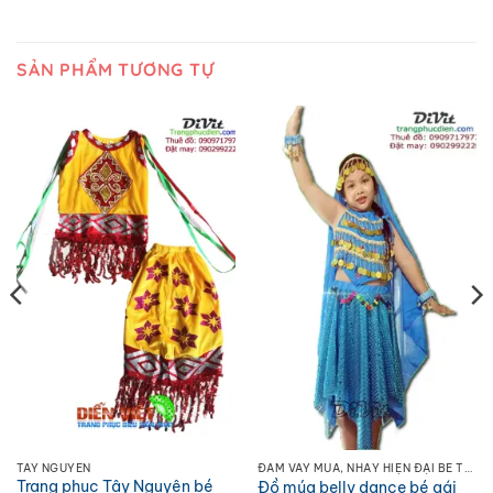
SẢN PHẨM TƯƠNG TỰ
TÂY NGUYÊN
ĐẦM VÁY MÚA, NHẢY HIỆN ĐẠI BÉ TRAI - GÁI
Trang phục Tây Nguyên bé
Đồ múa belly dance bé gái