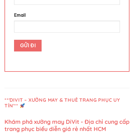
Email
**'DIVIT – XƯỞNG MAY & THUÊ TRANG PHỤC UY
TÍN'**
Khám phá xưởng may DiVit - Địa chỉ cung cấp
trang phục biểu diễn giá rẻ nhất HCM