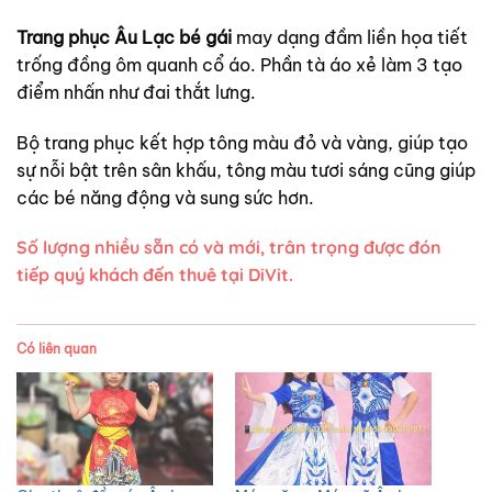
Trang phục Âu Lạc bé gái
may dạng đầm liền họa tiết
trống đồng ôm quanh cổ áo. Phần tà áo xẻ làm 3 tạo
điểm nhấn như đai thắt lưng.
Bộ trang phục kết hợp tông màu đỏ và vàng, giúp tạo
sự nỗi bật trên sân khấu, tông màu tươi sáng cũng giúp
các bé năng động và sung sức hơn.
Số lượng nhiều sẵn có và mới, trân trọng được đón
tiếp quý khách đến thuê tại DiVit.
Có liên quan