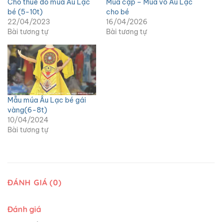
Cho thuê đồ múa Âu Lạc
Múa cặp – Múa võ Âu Lạc
bé (5-10t)
cho bé
22/04/2023
16/04/2026
Bài tương tự
Bài tương tự
Mẫu múa Âu Lạc bé gái
vàng(6-8t)
10/04/2024
Bài tương tự
ĐÁNH GIÁ (0)
Đánh giá