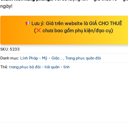
ngày!
Lưu ý:
Giá trên website là
GIÁ CHO THUÊ
(
chưa bao gồm phụ kiện/đạo cụ)
SKU:
5233
Danh mục:
Lính Pháp - Mỹ - Giặc...
,
Trang phục quân đội
Thẻ:
trang phục bộ đội - hải quân - lính