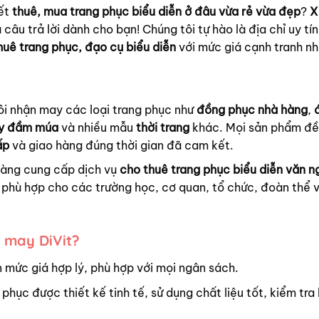
ết
thuê, mua trang phục biểu diễn ở đâu vừa rẻ vừa đẹp
?
X
 câu trả lời dành cho bạn! Chúng tôi tự hào là địa chỉ uy tín
huê trang phục, đạo cụ biểu diễn
với mức giá cạnh tranh nh
ôi nhận may các loại trang phục như
đồng phục nhà hàng
,
y đầm múa
và nhiều mẫu
thời trang
khác. Mọi sản phẩm đ
ấp
và giao hàng đúng thời gian đã cam kết.
hàng cung cấp dịch vụ
cho thuê trang phục biểu diễn văn n
phù hợp cho các trường học, cơ quan, tổ chức, đoàn thể 
 may DiVit?
 mức giá hợp lý, phù hợp với mọi ngân sách.
 phục được thiết kế tinh tế, sử dụng chất liệu tốt, kiểm tra