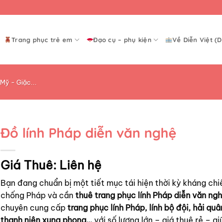
Trang phục trẻ em
Đạo cụ – phụ kiện
Về Diễn Việt (D
Mỹ - Giặc...
Đồ lính Pháp diễn văn nghệ
Giá Thuê:
Liên hệ
Bạn đang chuẩn bị một tiết mục tái hiện thời kỳ kháng chi
chống Pháp và cần
thuê trang phục lính Pháp diễn văn ng
chuyên cung cấp
trang phục lính Pháp, lính bộ đội, hải quân
thanh niên xung phong…
với số lượng lớn – giá thuê rẻ – gi