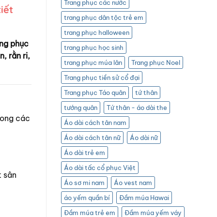
Trang phục các nước
iết
trang phục dân tộc trẻ em
trang phục halloween
ang phục
trang phục học sinh
, rằn ri,
trang phục múa lân
Trang phục Noel
Trang phục tiền sử cổ đại
Trang phục Táo quân
tứ thân
tướng quân
Tứ thân - áo dài the
rong các
Áo dài cách tân nam
Áo dài cách tân nữ
Áo dài nữ
Áo dài trẻ em
Áo dài tấc cổ phục Việt
t sân
Áo sơ mi nam
Áo vest nam
áo yếm quần bí
Đầm múa Hawai
Đầm múa trẻ em
Đầm múa yếm váy