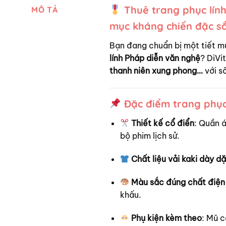
Thuê trang phục lính
MÔ TẢ
mục kháng chiến đặc s
Bạn đang chuẩn bị một tiết m
lính Pháp diễn văn nghệ
? DiVi
thanh niên xung phong…
với số
Đặc điểm trang phục 
Thiết kế cổ điển
: Quần 
bộ phim lịch sử.
Chất liệu vải kaki dày d
Màu sắc đúng chất điện
khấu.
Phụ kiện kèm theo
: Mũ c