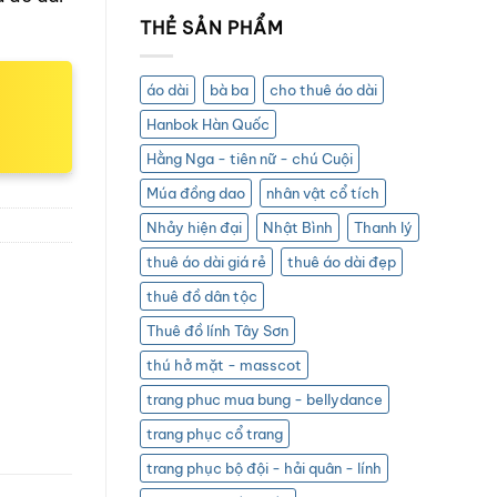
THẺ SẢN PHẨM
áo dài
bà ba
cho thuê áo dài
Hanbok Hàn Quốc
Hằng Nga - tiên nữ - chú Cuội
Múa đồng dao
nhân vật cổ tích
Nhảy hiện đại
Nhật Bình
Thanh lý
thuê áo dài giá rẻ
thuê áo dài đẹp
thuê đồ dân tộc
Thuê đồ lính Tây Sơn
thú hở mặt - masscot
trang phuc mua bung - bellydance
trang phục cổ trang
trang phục bộ đội - hải quân - lính