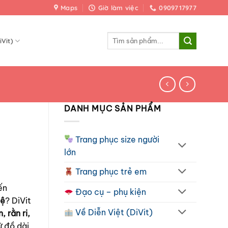
Maps
Giờ làm việc
0909717977
Tìm
iVit)
kiếm:
DANH MỤC SẢN PHẨM
Trang phục size người
lớn
Trang phục trẻ em
ến
Đạo cụ – phụ kiện
hệ
? DiVit
Về Diễn Việt (DiVit)
, rằn ri,
ữ đồ dài