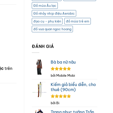
Đồ múa Âu lạc
Đồ nhảy nhịp điệu Aerobic
đạo cụ - phụ kiện
đồ múa trẻ em
đồ vua quan ngoc hoang
ĐÁNH GIÁ
Bà ba nữ nâu
ộc
trên
Được xếp
bởi Mobile Mobi
hạng
5
5
sao
Kiếm giả biểu diễn, cho
thuê (90cm)
Được xếp
bởi Bi
hạng
5
5
sao
Trang phục tướng Trần