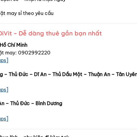
ặt may sỉ theo yêu cầu
DiVit – Dễ dàng thuê gần bạn nhất
 Hồ Chí Minh
ặt may: 0902992220
aps]
ng – Thủ Đức – Dĩ An – Thủ Dầu Một – Thuận An – Tân Uyê
aps]
An – Thủ Đức – Bình Dương
aps]