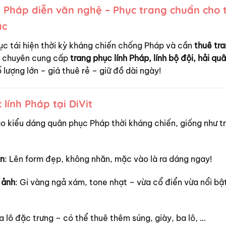
 Pháp diễn văn nghệ – Phục trang chuẩn cho t
ắc
ục tái hiện thời kỳ kháng chiến chống Pháp và cần
thuê tr
t chuyên cung cấp
trang phục lính Pháp, lính bộ đội, hải quân
 lượng lớn – giá thuê rẻ – giữ đồ dài ngày!
lính Pháp tại DiVit
áo kiểu dáng quân phục Pháp thời kháng chiến, giống như t
ặn
: Lên form đẹp, không nhăn, mặc vào là ra dáng ngay!
 ảnh
: Gi vàng ngả xám, tone nhạt – vừa cổ điển vừa nổi bậ
a lô đặc trưng – có thể thuê thêm súng, giày, ba lô, …