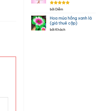
Được xếp
bởi Diễm
hạng
5
5
sao
Hoa múa hồng xanh lá
(giá thuê cặp)
bởi Khách