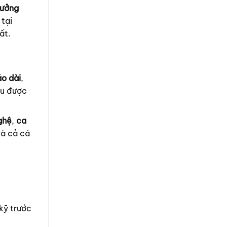
ưởng
 tại
ất.
áo dài
,
ều được
ghệ
,
ca
và cả cá
 kỹ trước