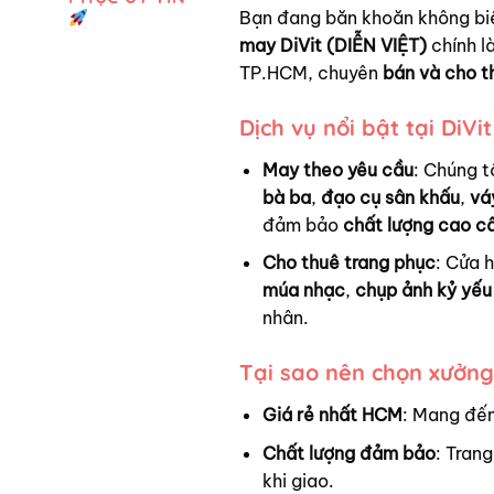
Bạn đang băn khoăn không bi
may DiVit (DIỄN VIỆT)
chính là
TP.HCM, chuyên
bán và cho t
Dịch vụ nổi bật tại DiVit
May theo yêu cầu
: Chúng t
bà ba
,
đạo cụ sân khấu
,
vá
đảm bảo
chất lượng cao c
Cho thuê trang phục
: Cửa 
múa nhạc
,
chụp ảnh kỷ yếu
nhân.
Tại sao nên chọn xưởng
Giá rẻ nhất HCM
: Mang đến
Chất lượng đảm bảo
: Trang
khi giao.