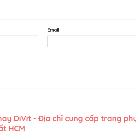
Email
y DiVit - Địa chỉ cung cấp trang ph
hất HCM