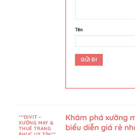
Tên
Khám phá xưởng ma
**'DIVIT –
XƯỞNG MAY &
biểu diễn giá rẻ n
THUÊ TRANG
PHỤC UY TÍN'**