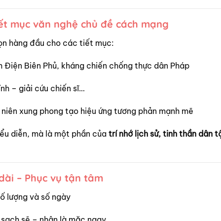
iết mục văn nghệ chủ đề cách mạng
họn hàng đầu cho các tiết mục:
ịch Điện Biên Phủ, kháng chiến chống thực dân Pháp
nh – giải cứu chiến sĩ…
h niên xung phong tạo hiệu ứng tương phản mạnh mẽ
iểu diễn, mà là một phần của
trí nhớ lịch sử, tinh thần dân t
 dài – Phục vụ tận tâm
số lượng và số ngày
 sạch sẽ – nhận là mặc ngay