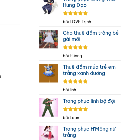
Hưng Đạo
Được xếp
bởi LOVE Trịnh
hạng
5
5
sao
Cho thuê đầm trắng bé
gái mới
Được xếp
bởi Hương
hạng
5
5
sao
Thuê đầm múa trẻ em
trắng xanh dương
n
Được xếp
bởi linh
hạng
5
5
sao
Trang phục lính bộ đội
Được xếp
bởi Loan
hạng
5
5
sao
Trang phục H'Mông nữ
trắng