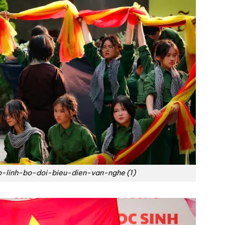
-linh-bo-doi-bieu-dien-van-nghe (1)