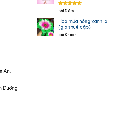
Được xếp
bởi Diễm
hạng
5
5
sao
Hoa múa hồng xanh lá
(giá thuê cặp)
bởi Khách
n An,
nh Dương