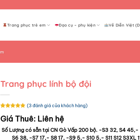
Trang phục trẻ em
Đạo cụ – phụ kiện
Về Diễn Việt (D
am
Trang phục lính bộ đội
(
3
đánh giá của khách hàng)
5
3
trên 5
Giá Thuê:
Liên hệ
dựa trên
đánh giá
Số Lượng có sẵn tại CN Gò Vấp 200 bộ. -S3 32, S4 45,-
S6 38, -S7 17,- S8 17, -S9 5,- S10 5,- S11 S12 S3XL 1