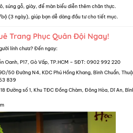
lô, súng gỗ, giày, để màn biểu diễn thêm chân thực.
k/bộ (3 ngày), giúp bạn dễ dàng đầu tư cho tiết mục.
huê Trang Phục Quân Đội Ngay!
gười lính chưa? Đến ngay:
ễn Oanh, P17, Gò Vấp, TP.HCM – SĐT: 0902 992 220
 9D/50 Đường N4, KDC Phú Hồng Khang, Bình Chuẩn, Thuậ
853 839
 18 Đường số 1, Khu TĐC Đồng Chàm, Đông Hòa, Dĩ An, Bì
om