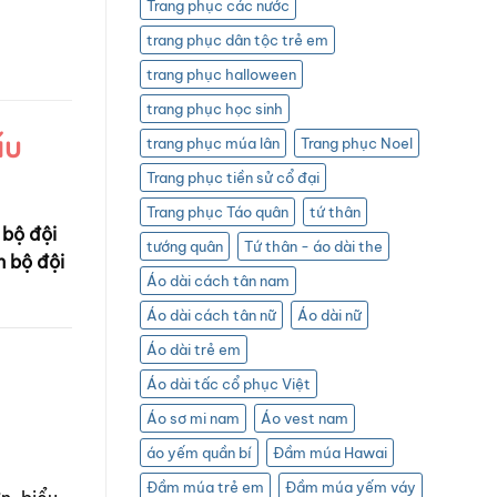
Trang phục các nước
trang phục dân tộc trẻ em
trang phục halloween
trang phục học sinh
ấu
trang phục múa lân
Trang phục Noel
Trang phục tiền sử cổ đại
Trang phục Táo quân
tứ thân
 bộ đội
tướng quân
Tứ thân - áo dài the
h bộ đội
Áo dài cách tân nam
Áo dài cách tân nữ
Áo dài nữ
Áo dài trẻ em
Áo dài tấc cổ phục Việt
Áo sơ mi nam
Áo vest nam
áo yếm quần bí
Đầm múa Hawai
Đầm múa trẻ em
Đầm múa yếm váy