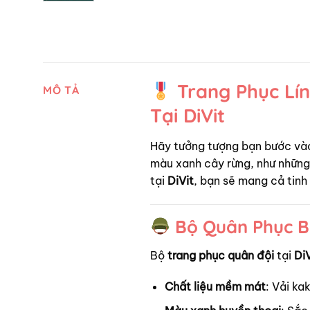
Trang Phục Lí
MÔ TẢ
Tại DiVit
Hãy tưởng tượng bạn bước vào
màu xanh cây rừng, như những
tại
DiVit
, bạn sẽ mang cả tinh
Bộ Quân Phục B
Bộ
trang phục quân đội
tại
DiV
Chất liệu mềm mát
: Vải ka