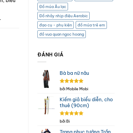
n, biểu
Đồ múa Âu lạc
Đồ nhảy nhịp điệu Aerobic
.
đạo cụ - phụ kiện
đồ múa trẻ em
đồ vua quan ngoc hoang
ĐÁNH GIÁ
Bà ba nữ nâu
Được xếp
bởi Mobile Mobi
hạng
5
5
sao
Kiếm giả biểu diễn, cho
thuê (90cm)
Được xếp
bởi Bi
hạng
5
5
sao
Trang phục tướng Trần