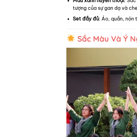
Màu xanh huyền thoại
: Sắc
tượng của sự gan dạ và che
Set đầy đủ
: Áo, quần, nón 
Sắc Màu Và Ý N