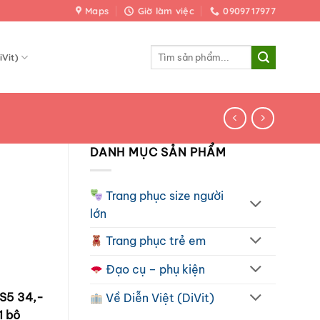
Maps
Giờ làm việc
0909717977
Tìm
iVit)
kiếm:
DANH MỤC SẢN PHẨM
Trang phục size người
lớn
Trang phục trẻ em
Đạo cụ – phụ kiện
 S5 34,-
Về Diễn Việt (DiVit)
1 bộ