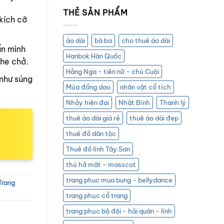
THẺ SẢN PHẨM
kích cỡ
áo dài
bà ba
cho thuê áo dài
ẩn mình
Hanbok Hàn Quốc
che chở.
Hằng Nga - tiên nữ - chú Cuội
 như súng
Múa đồng dao
nhân vật cổ tích
Nhảy hiện đại
Nhật Bình
Thanh lý
thuê áo dài giá rẻ
thuê áo dài đẹp
thuê đồ dân tộc
Thuê đồ lính Tây Sơn
thú hở mặt - masscot
trang phuc mua bung - bellydance
Trang
trang phục cổ trang
trang phục bộ đội - hải quân - lính