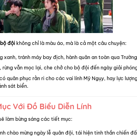
bộ đội
không chỉ là màu áo, mà là cả một câu chuyện:
ng xanh, tránh máy bay địch, hành quân an toàn qua Trường
 rừng vẫn mọc lại, che chở cho bộ đội đến ngày giải phóng
có quân phục rằn ri cho các vai lính Mỹ Ngụy, hay lực lượn
nh sát biển.
ục Với Đồ Biểu Diễn Lính
 sẽ làm bừng sáng các tiết mục:
nh chào mừng ngày lễ quân đội, tái hiện tinh thần chiến đấ