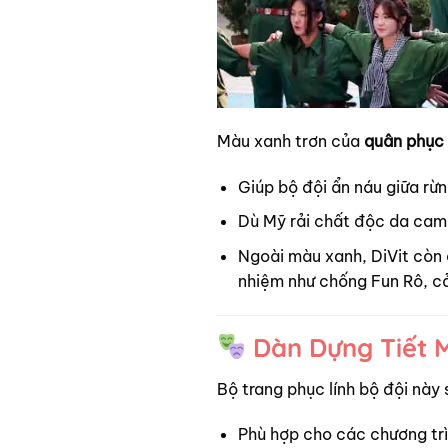
Màu xanh trơn của
quân phục 
Giúp bộ đội ẩn náu giữa rừ
Dù Mỹ rải chất độc da cam,
Ngoài màu xanh, DiVit còn 
nhiệm như chống Fun Rô, cả
Dàn Dựng Tiết M
Bộ trang phục lính bộ đội này
Phù hợp cho các chương trì