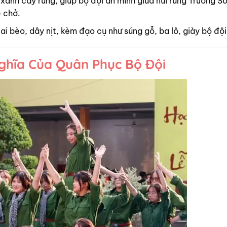
 xanh cây rừng, giúp bộ đội ẩn mình giữa núi rừng Trường Sơ
 chở.
tai bèo, dây nịt, kèm đạo cụ như súng gỗ, ba lô, giày bộ đội
ghĩa Của Quân Phục Bộ Đội