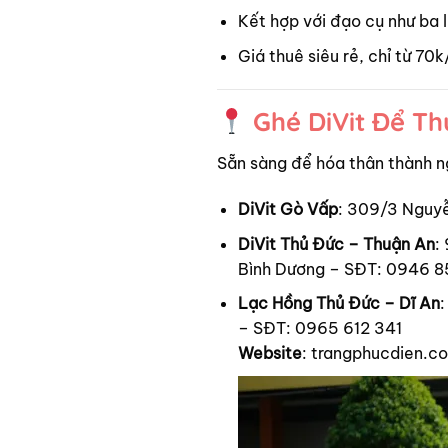
Kết hợp với đạo cụ như ba 
Giá thuê siêu rẻ, chỉ từ 70
Ghé DiVit Để T
Sẵn sàng để hóa thân thành n
DiVit Gò Vấp
: 309/3 Nguy
DiVit Thủ Đức – Thuận An
:
Bình Dương – SĐT: 0946 
Lạc Hồng Thủ Đức – Dĩ An
:
– SĐT: 0965 612 341
Website
: trangphucdien.c