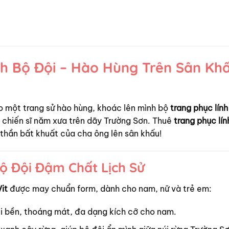
nh Bộ Đội – Hào Hùng Trên Sân Kh
 một trang sử hào hùng, khoác lên mình bộ
trang phục lính
 chiến sĩ năm xưa trên dãy Trường Sơn. Thuê
trang phục lín
 thần bất khuất của cha ông lên sân khấu!
ộ Đội Đậm Chất Lịch Sử
it
được may chuẩn form, dành cho nam, nữ và trẻ em:
ki bền, thoáng mát, đa dạng kích cỡ cho nam.