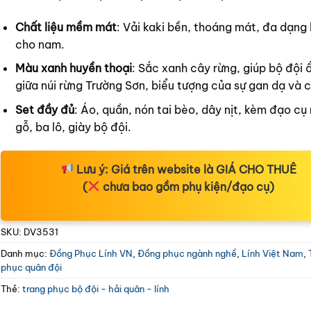
Chất liệu mềm mát
: Vải kaki bền, thoáng mát, đa dạng 
cho nam.
Màu xanh huyền thoại
: Sắc xanh cây rừng, giúp bộ đội 
giữa núi rừng Trường Sơn, biểu tượng của sự gan dạ và 
Set đầy đủ
: Áo, quần, nón tai bèo, dây nịt, kèm đạo cụ
gỗ, ba lô, giày bộ đội.
Lưu ý:
Giá trên website là
GIÁ CHO THUÊ
(
chưa bao gồm phụ kiện/đạo cụ)
SKU:
DV3531
Danh mục:
Đồng Phục Lính VN
,
Đồng phục ngành nghề
,
Lính Việt Nam
,
phục quân đội
Thẻ:
trang phục bộ đội - hải quân - lính