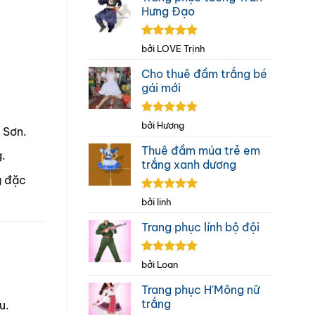
Hưng Đạo
Được xếp
bởi LOVE Trịnh
hạng
5
5
sao
Cho thuê đầm trắng bé
gái mới
Được xếp
bởi Hương
 Sơn.
hạng
5
5
sao
Thuê đầm múa trẻ em
.
trắng xanh dương
g đặc
Được xếp
bởi linh
hạng
5
5
sao
Trang phục lính bộ đội
Được xếp
bởi Loan
hạng
5
5
sao
Trang phục H'Mông nữ
trắng
u.