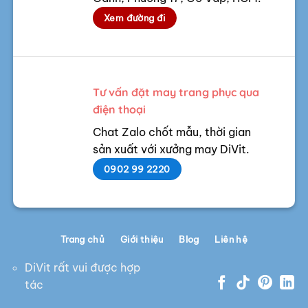
Xem đường đi
Tư vấn đặt may trang phục qua
điện thoại
Chat Zalo chốt mẫu, thời gian
sản xuất với xưởng may DiVit.
0902 99 2220
Trang chủ
Giới thiệu
Blog
Liên hệ
DiVit rất vui được hợp
tác