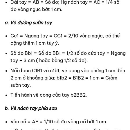
Dài tay = AB = Số đo; Hạ nách tay = AC = 1/4 số
đo vòng ngực bớt 1 cm.
a. Vẽ đường sườn tay
Cc1 = Ngang tay = CC1 = 2/10 vòng ngực, có thể
cộng thêm 1 cm tùy ý.
Số đo Bb1 = Số đo BB1 = 1/2 số đo cửa tay = Ngang
tay – 3 cm ( hoặc bằng 1/2 số đo).
Nối đoạn C1B1 và c1b1, vẽ cong vào chừng 1 cm đến
2 cm ở khoảng giữa; b1b2 = B1B2 = 1 cm = Giảm
sườn tay.
Tiến hành vẽ cong cửa tay b2BB2.
b. Vẽ nách tay phía sau
Vào cổ = AE = 1/10 số đo vòng cổ bớt 1 cm.