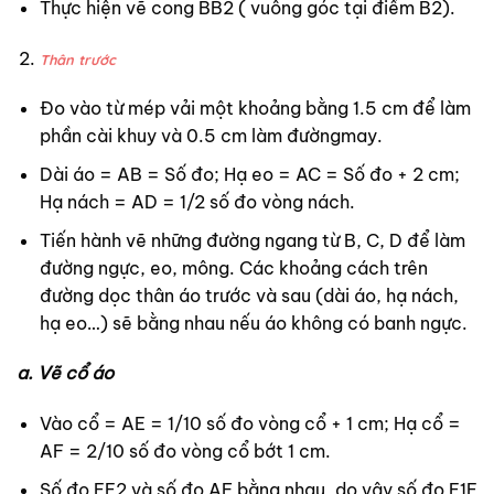
Thực hiện vẽ cong BB2 ( vuông góc tại điểm B2).
Thân trước
Đo vào từ mép vải một khoảng bằng 1.5 cm để làm
phần cài khuy và 0.5 cm làm đườngmay.
Dài áo = AB = Số đo; Hạ eo = AC = Số đo + 2 cm;
Hạ nách = AD = 1/2 số đo vòng nách.
Tiến hành vẽ những đường ngang từ B, C, D để làm
đường ngực, eo, mông. Các khoảng cách trên
đường dọc thân áo trước và sau (dài áo, hạ nách,
hạ eo…) sẽ bằng nhau nếu áo không có banh ngực.
a. Vẽ cổ áo
Vào cổ = AE = 1/10 số đo vòng cổ + 1 cm; Hạ cổ =
AF = 2/10 số đo vòng cổ bớt 1 cm.
Số đo EE2 và số đo AF bằng nhau, do vậy số đo E1E