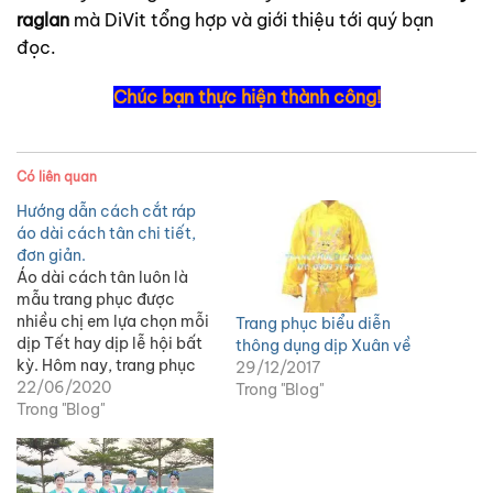
raglan
mà DiVit tổng hợp và giới thiệu tới quý bạn
đọc.
Chúc bạn thực hiện thành công!
Có liên quan
Hướng dẫn cách cắt ráp
áo dài cách tân chi tiết,
đơn giản.
Áo dài cách tân luôn là
mẫu trang phục được
nhiều chị em lựa chọn mỗi
Trang phục biểu diễn
dịp Tết hay dịp lễ hội bất
thông dụng dịp Xuân về
kỳ. Hôm nay, trang phục
29/12/2017
diễn DiVit xin được trích
22/06/2020
Trong "Blog"
lại bài hướng dẫn của chị
Trong "Blog"
Phạm Thùy Trang về cách
lên sơ đồ cũng như cắt…