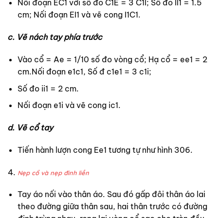
Nối đoạn EC1 với số đo C1E = 3 C1I; Số đo II1 = 1.5
cm; Nối đoạn EI1 và vẽ cong I1C1.
c. Vẽ nách tay phía trước
Vào cổ = Ae = 1/10 số đo vòng cổ; Hạ cổ = ee1 = 2
cm.Nối đoạn e1c1, Số đ c1e1 = 3 c1i;
Số đo ii1 = 2 cm.
Nối đoạn e1i và vẽ cong ic1.
d. Vẽ cổ tay
Tiến hành lượn cong Ee1 tương tự như hình 306.
Nẹp cổ và nẹp đinh liền
Tay áo nối vào thân áo. Sau đó gấp đôi thân áo lai
theo đường giữa thân sau, hai thân trước có đường