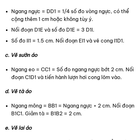
Ngang ngực = DD1 = 1/4 số đo vòng ngực, có thể
cộng thêm 1 cm hoặc không tùy ý.
Nối đoạn D1E và số đo D1E = 3 D1I.
Số đo II1 = 1.5 cm. Nối đoạn EI1 và vẽ cong I1D1.
c. Vẽ sườn áo
Ngang eo = CC1 = Số đo ngang ngực bớt 2 cm. Nối
đoạn C1D1 và tiến hành lượn hơi cong lõm vào.
d. Vẽ tà áo
Ngang mông = BB1 = Ngang ngực + 2 cm. Nối đoạn
B1C1. Giảm tà = B1B2 = 2 cm.
e. Vẽ lai áo