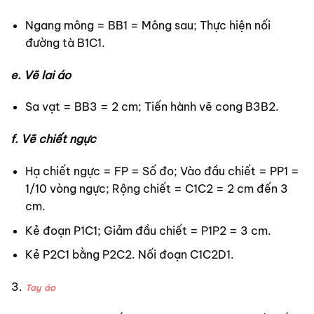
Ngang mông = BB1 = Mông sau; Thực hiện nối
đường tà B1C1.
e. Vẽ lai áo
Sa vạt = BB3 = 2 cm; Tiến hành vẽ cong B3B2.
f. Vẽ chiết ngực
Hạ chiết ngực = FP = Số đo; Vào đầu chiết = PP1 =
1/10 vòng ngực; Rộng chiết = C1C2 = 2 cm đến 3
cm.
Kẻ đoạn P1C1; Giảm đầu chiết = P1P2 = 3 cm.
Kẻ P2C1 bằng P2C2. Nối đoạn C1C2D1.
Tay áo