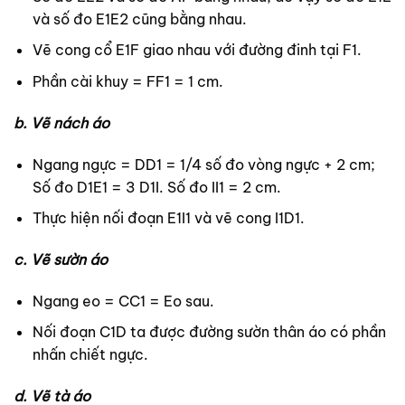
và số đo E1E2 cũng bằng nhau.
Vẽ cong cổ E1F giao nhau với đường đinh tại F1.
Phần cài khuy = FF1 = 1 cm.
b. Vẽ nách áo
Ngang ngực = DD1 = 1/4 số đo vòng ngực + 2 cm;
Số đo D1E1 = 3 D1I. Số đo II1 = 2 cm.
Thực hiện nối đoạn E1I1 và vẽ cong I1D1.
c. Vẽ sườn áo
Ngang eo = CC1 = Eo sau.
Nối đoạn C1D ta được đường sườn thân áo có phần
nhấn chiết ngực.
d. Vẽ tà áo