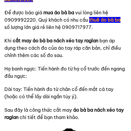
Để được báo giá
mua áo bà ba
vui lòng liên hệ
0909992220. Quý khách có nhu cầu
thuê áo bà ba
số lượng lớn giá rẻ liên hệ 0909717977.
Khi
cắt may áo bà ba nách xéo tay raglan
bạn áp
dụng theo cách đo của áo tay ráp căn bản, chỉ điều
chỉnh thêm các số đo sau.
Hạ banh ngực: Tiến hành đo từ hạ cổ trước đến ngang
đầu ngực;
Dài tay: Tiến hành đo từ chân cổ đến mắt cá tay
(hoặc có thể lấy dài ngắn tùy ý).
Sau đây là công thức cắt may
áo bà ba nách xéo tay
raglan
chi tiết để bạn tham khảo.