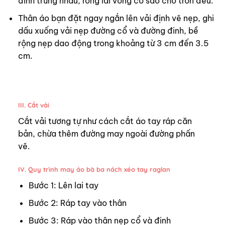
đinh trùng nhau, rong lai vòng cổ sao cho tròn đều.
Thân áo bạn đặt ngay ngắn lên vải định vẽ nẹp, ghi
dấu xuống vải nẹp đường cổ và đường đinh, bề
rộng nẹp dao động trong khoảng từ 3 cm đến 3.5
cm.
III. Cắt vải
Cắt vải tương tự như cách cắt áo tay ráp căn
bản, chừa thêm đường may ngoài đường phấn
vẽ.
IV. Quy trình may áo bà ba nách xéo tay raglan
Bước 1: Lên lai tay
Bước 2: Ráp tay vào thân
Bước 3: Ráp vào thân nẹp cổ và đinh