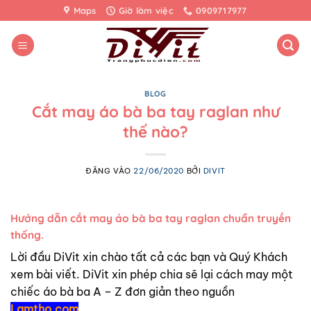
Bỏ
Maps
Giờ làm việc
0909717977
qua
nội
dung
BLOG
Cắt may áo bà ba tay raglan như
thế nào?
ĐĂNG VÀO
22/06/2020
BỞI
DIVIT
Hướng dẫn cắt may áo bà ba tay raglan chuẩn truyền
thống.
Lời đầu DiVit xin chào tất cả các bạn và Quý Khách
xem bài viết. DiVit xin phép chia sẽ lại cách may một
chiếc áo bà ba A – Z đơn giản theo nguồn
Lamtho.com