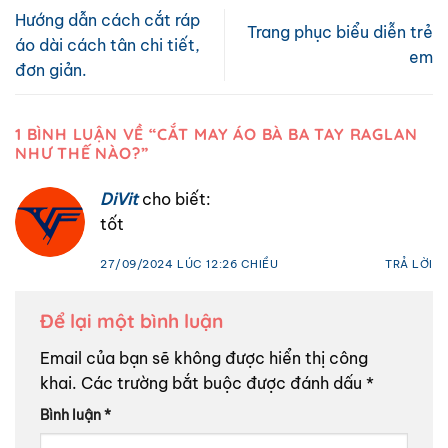
Hướng dẫn cách cắt ráp
Trang phục biểu diễn trẻ
áo dài cách tân chi tiết,
em
đơn giản.
1 BÌNH LUẬN VỀ “
CẮT MAY ÁO BÀ BA TAY RAGLAN
NHƯ THẾ NÀO?
”
DiVit
cho biết:
tốt
27/09/2024 LÚC 12:26 CHIỀU
TRẢ LỜI
Để lại một bình luận
Email của bạn sẽ không được hiển thị công
khai.
Các trường bắt buộc được đánh dấu
*
Bình luận
*