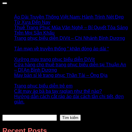
Bài viết khác
Áo Dài Truyền Thống Việt Nam: Hành Trình Nét Đẹp
Từ Xưa Đến Nay
13/03/2025
Thuê Trang Phục Múa Văn Nghệ – Bí Quyết Tỏa Sáng
Trên Mọi Sân Khấu
07/03/2025
Trang phục biểu diễn DiVit – Chi Nhánh Bình Dương
24/02/2025
Tản mạn về truyền thống ” khăn đóng áo dài “
19/12/2024
Xưởng may trang phục biểu diễn DiVit
07/05/2024
Cửa hàng cho thuê trang phục biểu diễn tại Thuận An
– Dĩ An Bình Dương
25/04/2024
May bán sỉ lẻ trang phục Thần Tài – Ông Địa
06/08/2020
Trang phục biểu diễn trẻ em
14/07/2020
Cắt may áo bà ba tay raglan như thế nào?
22/06/2020
Hướng dẫn cách cắt ráp áo dài cách tân chi tiết, đơn
giản.
22/06/2020
Tìm kiếm
Tìm kiếm
Recent Posts