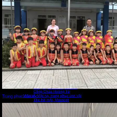
Tứ thân, áo dài the
Yếm váy múa
Áo dài nam nữ
Áo dài cách tân nữ
Áo dài cách tân nam
Áo dài truyền thống
Trang phục cổ trang – Âu Lạc
Tướng – Lính
Âu Lạc, Hùng Vương
Thần Tài, Táo Quân, Vua, Ngọc Hoàng…
Trang phục dân tộc
Tây Bắc – H’Mông
Tây Nguyên
Chăm
Thái
Tày
Dân tộc khác
Hằng Nga- Chú Cuội – Công Chúa
Hằng Nga Tiên nữ
Chú Cuội – Thỏ Ngọc
Hằng Nga chú Cuội trẻ em
Công Chúa Hoàng Tử
Mascot, Mặt nạ, trang phục con vật
Trang phục dân tộc
Thú hở mặt, Masscot
Đồ múa Lân – Rồng
Trang phục Noel
Nhân Vật Văn Học
Hóa trang mùa Halloween