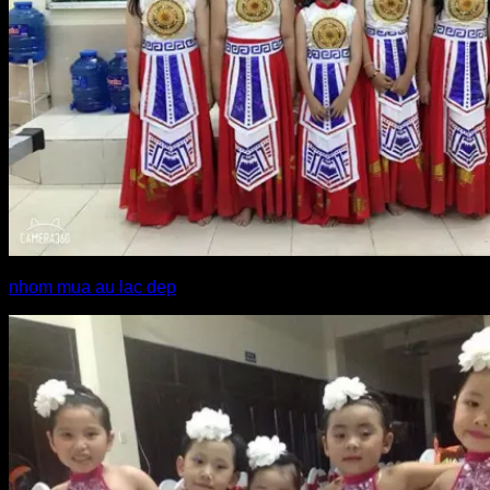
nhom mua au lac dep