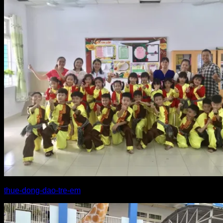
thue-dong-dao-tre-em