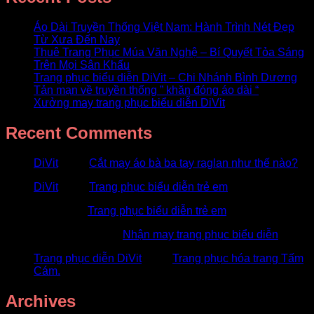
Áo Dài Truyền Thống Việt Nam: Hành Trình Nét Đẹp
Từ Xưa Đến Nay
Thuê Trang Phục Múa Văn Nghệ – Bí Quyết Tỏa Sáng
Trên Mọi Sân Khấu
Trang phục biểu diễn DiVit – Chi Nhánh Bình Dương
Tản mạn về truyền thống ” khăn đóng áo dài “
Xưởng may trang phục biểu diễn DiVit
Recent Comments
DiVit
trong
Cắt may áo bà ba tay raglan như thế nào?
DiVit
trong
Trang phục biểu diễn trẻ em
Khoi
trong
Trang phục biểu diễn trẻ em
Tường Vân
trong
Nhận may trang phục biểu diễn
Trang phục diễn DiVit
trong
Trang phục hóa trang Tấm
Cám.
Archives