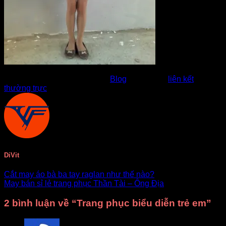
Bài viết này được đăng trong
Blog
. Đánh dấu
liên kết
thường trực
.
DiVit
Cắt may áo bà ba tay raglan như thế nào?
May bán sỉ lẻ trang phục Thần Tài – Ông Địa
2 bình luận về “
Trang phục biểu diễn trẻ em
”