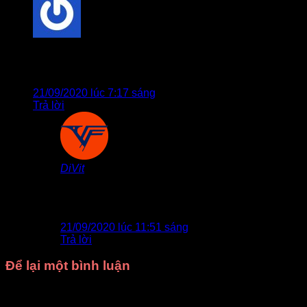
Khoi
cho biết:
Muốn mua đồ đồng dao cho bé. Xin báo giá
21/09/2020 lúc 7:17 sáng
Trả lời
DiVit
cho biết:
Anh/Chị vui lòng check email nhé, cảm ơn
Anh/Chị
21/09/2020 lúc 11:51 sáng
Trả lời
Để lại một bình luận
Email của bạn sẽ không được hiển thị công khai.
Các
trường bắt buộc được đánh dấu
*