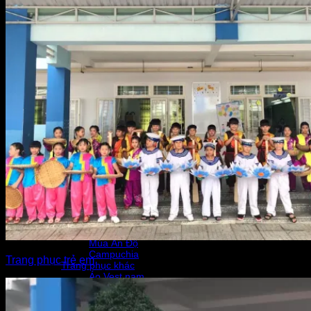
Đồng phục ngành nghề
Bộ Đội – Hải Quân
Đồng phục học sinh
Phi Công, Phi Hành Gia, Tài Xế
Bác sĩ, Y tá
Đầu bếp
Nghề Cứu Hỏa, Thợ Điện
Công nhân
Đầm múa, nhảy hiện đại
Đầm múa – Nhảy Đương Đại
Đồng phục học sinh – Flashmob
Khiêu vũ hiện đại & bellydace
Trang phục quân đội
Lính Việt Nam
Lính Pháp – Mỹ – Giặc…
Lính Cứu Hỏa, Thợ Điện
Trang phục các nước
Hàn Quốc
Trung Quốc
Nhật bản
Thái Lan
Múa Ấn Độ
Campuchia
Trang phục trẻ em
Trang phục khác
Áo Vest nam
🧸 Trang phục trẻ em
Trang phục truyền thống VN