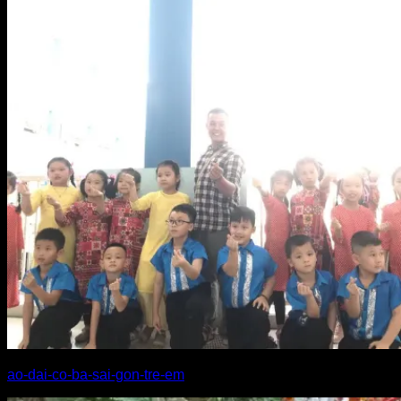
ao-dai-co-ba-sai-gon-tre-em