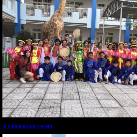
cho-thue-ao-dai-tre-em