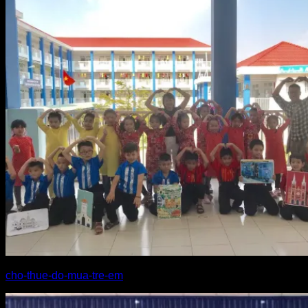
cho-thue-do-mua-tre-em