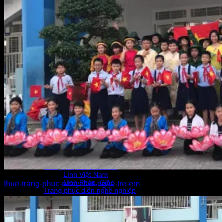
Áo dài
Bà ba, đồng dao
Yếm váy – tứ thân
Hằng Nga – Chú Cuội – Cổ trang
Hằng Nga chú Cuội trẻ em
Đầm váy múa, nhảy hiện đại trẻ em
Đầm váy múa bồng bềnh bé gái
Sơ mi múa bé trai
Nhảy hiện đại, hiphop, khiêu vũ
Đồ múa Ấn Độ – Belly Dance
Aerobic
Trang phục dân tộc
Tây Bắc – H’Mông
Tây Nguyên
Thái
Dân tộc khác
Hóa trang nhân vật – Masscot
Âu Lạc – nhân vật
Thú hở mặt – Mascot trẻ em
Nhân vật cổ tích, hoạt hình
Tướng, Lính xưa
Trang phục Lính trẻ em
Lính Việt Nam
Lính Pháp, Giặc
thue-trang-phuc-nhay-van-nghe-tre-em
Trang phục diễn nghề nghiệp
Công nhân – Nông dân
Bác sỉ – Y tá
Phi công – Phi hành gia