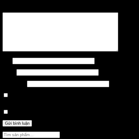
Bình luận
*
Tên
Email
Trang web
Thông báo cho tôi bằng email khi có bình luận cho mục
này
Thông báo cho tôi bằng email khi có bài đăng mới