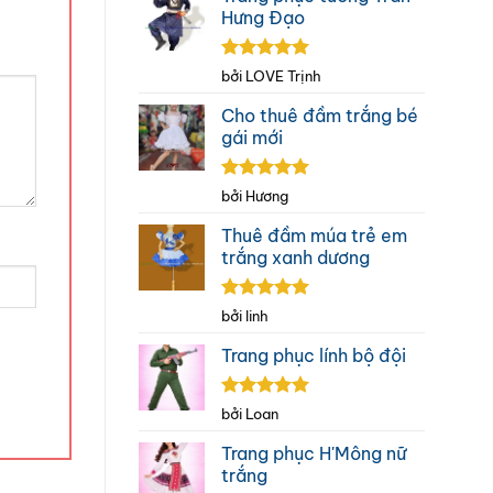
Hưng Đạo
Được xếp
bởi LOVE Trịnh
hạng
5
5
sao
Cho thuê đầm trắng bé
gái mới
Được xếp
bởi Hương
hạng
5
5
sao
Thuê đầm múa trẻ em
trắng xanh dương
Được xếp
bởi linh
hạng
5
5
sao
Trang phục lính bộ đội
Được xếp
bởi Loan
hạng
5
5
sao
Trang phục H'Mông nữ
trắng