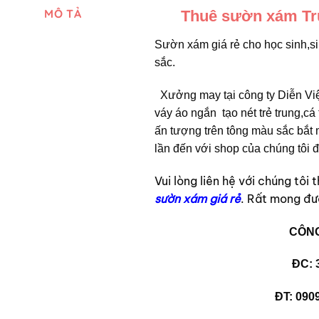
MÔ TẢ
T
huê sườn xám Tru
Sườn xám giá rẻ cho học sinh,si
sắc.
Xưởng may tại công ty Diễn Vi
váy áo ngắn tạo nét trẻ trung,cá
ấn tượng trên tông màu sắc bắt 
lần đến với shop của chúng tôi
Vui lòng liên hệ với chúng tôi
sườn xám giá rẻ
. Rất mong đư
CÔNG
ĐC: 
ĐT: 0909