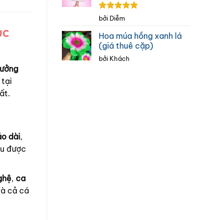
Được xếp
bởi Diễm
hạng
5
5
ục
sao
Hoa múa hồng xanh lá
(giá thuê cặp)
bởi Khách
ưởng
 tại
ất.
áo dài
,
ều được
ghệ
,
ca
và cả cá