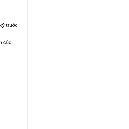
 kỹ trước
h của