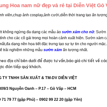
ng Hoa nam nữ đẹp và rẻ tại Diễn Việt Gò 
nh viên,chụp ảnh cosplay,ảnh cưới,diễn thời trang tạo ấn tượn
ệt không ngừng đa dạng các mẫu áo
sườn xám cho nữ
. Sườn
 tính cho các cô gái trong mọi hoàn cảnh xuất hiện. Sườn xám c
mắt,đa dạng nền họa tiết đặc trưng tạo sự tự tin cho người mặc
 để trải nghiệm những mẫu
sườn xám
ấn tượng nhất.
 theo địa chỉ bên dưới để được tư vấn,báo giá chi tiết về c
ợc đón tiếp quý khách.
 TY TNHH SẢN XUẤT & TM-DV DIỄN VIỆT
309/3 Nguyễn Oanh – P.17 – Gò Vấp – HCM
 71 79 77 (gặp Phú) – 0902 99 22 20 (gặp Yên)