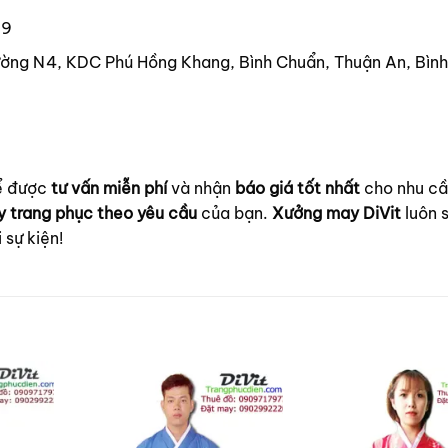
39
ờng N4, KDC Phú Hồng Khang, Bình Chuẩn, Thuận An, Bìn
để được
tư vấn miễn phí
và nhận
báo giá tốt nhất
cho nhu c
 trang phục theo yêu cầu
của bạn.
Xưởng may DiVit
luôn 
sự kiện!