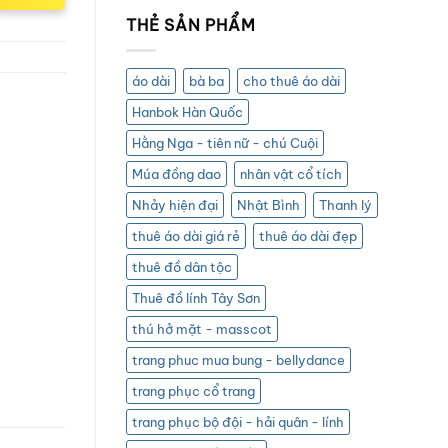
THẺ SẢN PHẨM
áo dài
bà ba
cho thuê áo dài
Hanbok Hàn Quốc
Hằng Nga - tiên nữ - chú Cuội
Múa đồng dao
nhân vật cổ tích
Nhảy hiện đại
Nhật Bình
Thanh lý
thuê áo dài giá rẻ
thuê áo dài đẹp
thuê đồ dân tộc
Thuê đồ lính Tây Sơn
thú hở mặt - masscot
trang phuc mua bung - bellydance
trang phục cổ trang
trang phục bộ đội - hải quân - lính