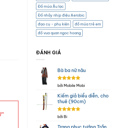
Đồ múa Âu lạc
Đồ nhảy nhịp điệu Aerobic
đạo cụ - phụ kiện
đồ múa trẻ em
đồ vua quan ngoc hoang
ĐÁNH GIÁ
Bà ba nữ nâu
Được xếp
bởi Mobile Mobi
hạng
5
5
sao
Kiếm giả biểu diễn, cho
thuê (90cm)
ữ”
Được xếp
bởi Bi
hạng
5
5
sao
Trang phục tướng Trần