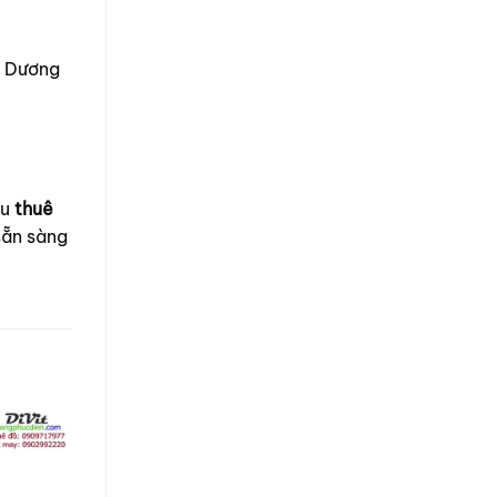
h Dương
ầu
thuê
sẵn sàng