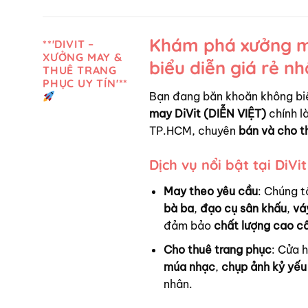
Khám phá xưởng ma
**'DIVIT –
XƯỞNG MAY &
biểu diễn giá rẻ n
THUÊ TRANG
PHỤC UY TÍN'**
Bạn đang băn khoăn không bi
may DiVit (DIỄN VIỆT)
chính là
TP.HCM, chuyên
bán và cho t
Dịch vụ nổi bật tại DiVit
May theo yêu cầu
: Chúng t
bà ba
,
đạo cụ sân khấu
,
vá
đảm bảo
chất lượng cao c
Cho thuê trang phục
: Cửa 
múa nhạc
,
chụp ảnh kỷ yếu
nhân.