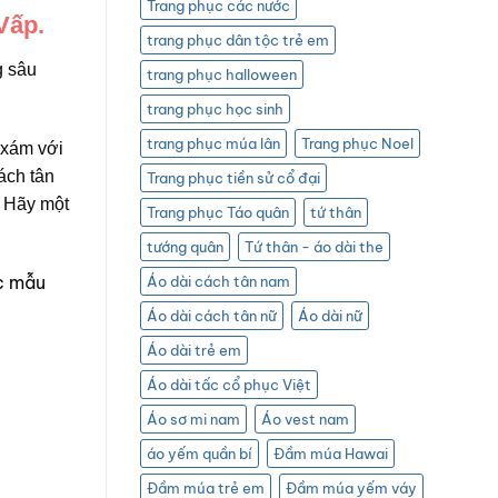
Trang phục các nước
Vấp.
trang phục dân tộc trẻ em
g sâu
trang phục halloween
trang phục học sinh
trang phục múa lân
Trang phục Noel
 xám với
ách tân
Trang phục tiền sử cổ đại
. Hãy một
Trang phục Táo quân
tứ thân
tướng quân
Tứ thân - áo dài the
ác mẫu
Áo dài cách tân nam
Áo dài cách tân nữ
Áo dài nữ
Áo dài trẻ em
Áo dài tấc cổ phục Việt
Áo sơ mi nam
Áo vest nam
áo yếm quần bí
Đầm múa Hawai
Đầm múa trẻ em
Đầm múa yếm váy