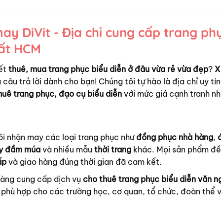
y DiVit - Địa chỉ cung cấp trang ph
hất HCM
ết
thuê, mua trang phục biểu diễn ở đâu vừa rẻ vừa đẹp
?
X
 câu trả lời dành cho bạn! Chúng tôi tự hào là địa chỉ uy tín
huê trang phục, đạo cụ biểu diễn
với mức giá cạnh tranh nh
ôi nhận may các loại trang phục như
đồng phục nhà hàng
,
y đầm múa
và nhiều mẫu
thời trang
khác. Mọi sản phẩm đ
ấp
và giao hàng đúng thời gian đã cam kết.
hàng cung cấp dịch vụ
cho thuê trang phục biểu diễn văn n
phù hợp cho các trường học, cơ quan, tổ chức, đoàn thể 