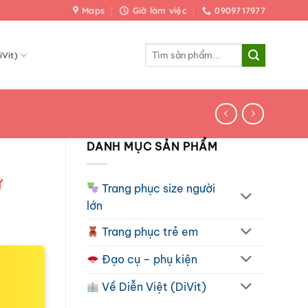
Maps
Giờ làm việc
0909717977
Tìm
iVit)
kiếm:
DANH MỤC SẢN PHẨM
ữ
Trang phục size người
lớn
Trang phục trẻ em
Đạo cụ – phụ kiện
Về Diễn Việt (DiVit)