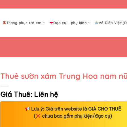
Trang phục trẻ em
Đạo cụ – phụ kiện
Về Diễn Việt (D
Thuê sườn xám Trung Hoa nam n
Giá Thuê:
Liên hệ
Lưu ý:
Giá trên website là
GIÁ CHO THUÊ
(
chưa bao gồm phụ kiện/đạo cụ)