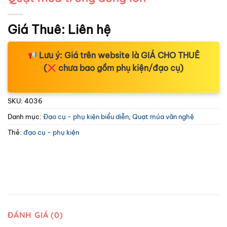
Giá Thuê:
Liên hệ
Lưu ý:
Giá trên website là
GIÁ CHO THUÊ
(
chưa bao gồm phụ kiện/đạo cụ)
SKU:
4036
Danh mục:
Đạo cụ - phụ kiện biểu diễn
,
Quạt múa văn nghệ
Thẻ:
đạo cụ - phụ kiện
ĐÁNH GIÁ (0)