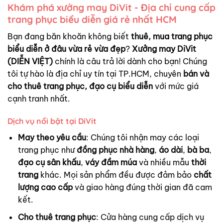
Khám phá xưởng may DiVit - Địa chỉ cung cấp
trang phục biểu diễn giá rẻ nhất HCM
Bạn đang băn khoăn không biết
thuê, mua trang phục
biểu diễn ở đâu vừa rẻ vừa đẹp
?
Xưởng may DiVit
(DIỄN VIỆT)
chính là câu trả lời dành cho bạn! Chúng
tôi tự hào là địa chỉ uy tín tại TP.HCM, chuyên
bán và
cho thuê trang phục, đạo cụ biểu diễn
với mức giá
cạnh tranh nhất.
Dịch vụ nổi bật tại DiVit
May theo yêu cầu
: Chúng tôi nhận may các loại
trang phục như
đồng phục nhà hàng
,
áo dài
,
bà ba
,
đạo cụ sân khấu
,
váy đầm múa
và nhiều mẫu
thời
trang
khác. Mọi sản phẩm đều được đảm bảo
chất
lượng cao cấp
và giao hàng đúng thời gian đã cam
kết.
Cho thuê trang phục
: Cửa hàng cung cấp dịch vụ