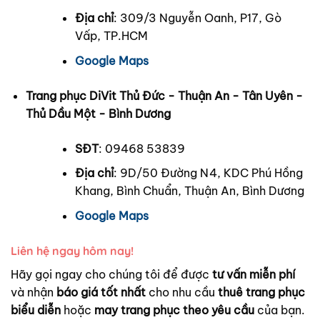
Địa chỉ
: 309/3 Nguyễn Oanh, P17, Gò
Vấp, TP.HCM
Google Maps
Trang phục DiVit Thủ Đức - Thuận An - Tân Uyên -
Thủ Dầu Một - Bình Dương
SĐT
: 09468 53839
Địa chỉ
: 9D/50 Đường N4, KDC Phú Hồng
Khang, Bình Chuẩn, Thuận An, Bình Dương
Google Maps
Liên hệ ngay hôm nay!
Hãy gọi ngay cho chúng tôi để được
tư vấn miễn phí
và nhận
báo giá tốt nhất
cho nhu cầu
thuê trang phục
biểu diễn
hoặc
may trang phục theo yêu cầu
của bạn.