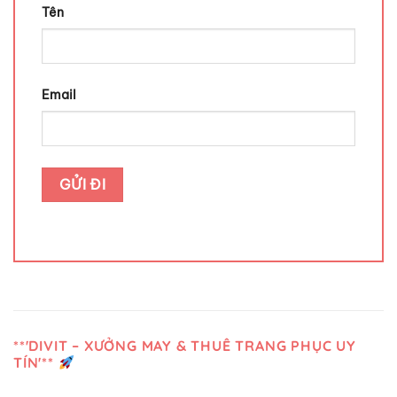
Tên
Email
**'DIVIT – XƯỞNG MAY & THUÊ TRANG PHỤC UY
TÍN'**