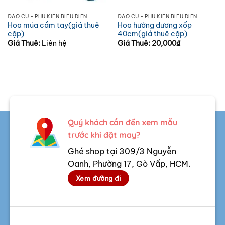
ĐẠO CỤ - PHỤ KIỆN BIỂU DIỄN
ĐẠO CỤ - PHỤ KIỆN BIỂU DIỄN
Hoa múa cầm tay(giá thuê
Hoa hướng dương xốp
cặp)
40cm(giá thuê cặp)
Giá Thuê:
Liên hệ
Giá Thuê:
20,000
₫
Quý khách cần đến xem mẫu
trước khi đặt may?
Ghé shop tại 309/3 Nguyễn
Oanh, Phường 17, Gò Vấp, HCM.
Xem đường đi