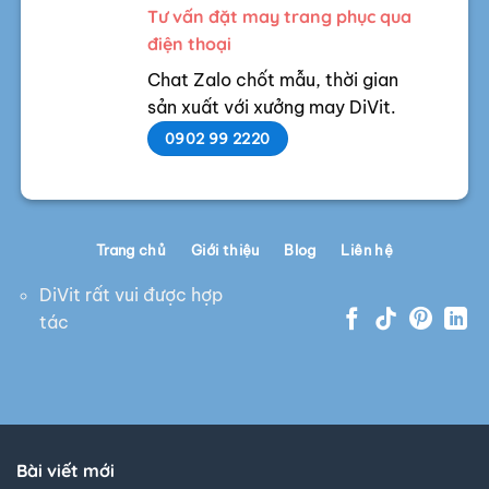
Tư vấn đặt may trang phục qua
điện thoại
Chat Zalo chốt mẫu, thời gian
sản xuất với xưởng may DiVit.
0902 99 2220
Trang chủ
Giới thiệu
Blog
Liên hệ
DiVit rất vui được hợp
tác
Bài viết mới