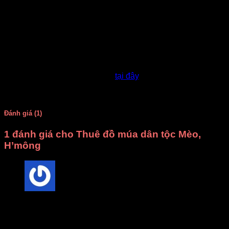
Váy màu hồng chủ đạo, phần cạp váy màu vàng, thân váy
kết hợp những đường sọc ngang và viền váy thổ cẩm rất
đẹp.
Mấn đội đầu đầy đủ màu sắc xanh, đỏ, vàng cho quý khách
lựa chọn.
Xem thêm sản phẩm tương tự
tại đây
.
Rất vui khi được đón tiếp quý khách.
Đánh giá (1)
1 đánh giá cho
Thuê đồ múa dân tộc Mèo,
H’mông
Trong
–
01/06/2018
Vay dan toc