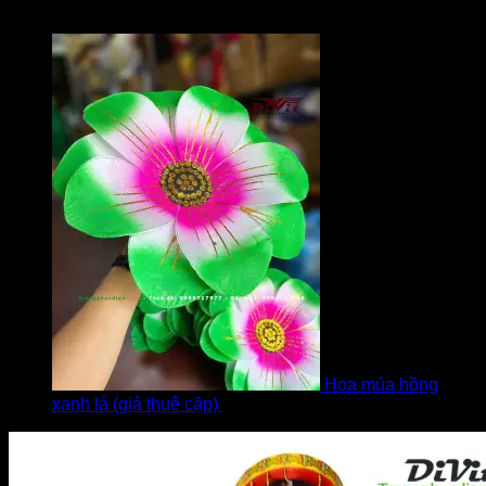
Được xếp hạng
5
5 sao
bởi Diễm
Hoa múa hồng
xanh lá (giá thuê cặp)
bởi Khách