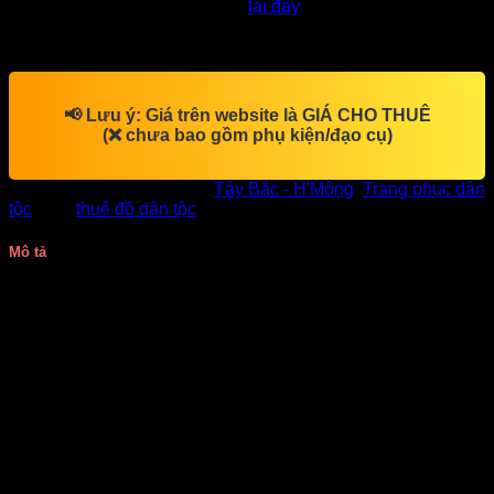
Xem thêm sản phẩm tương tự
tại đây
.
Rất vui khi được đón tiếp quý khách.
📢
Lưu ý:
Giá trên website là
GIÁ CHO THUÊ
(❌ chưa bao gồm phụ kiện/đạo cụ)
SKU:
DV8697
Danh mục:
Tây Bắc - H'Mông
,
Trang phục dân
tộc
Thẻ:
thuê đồ dân tộc
Mô tả
May bán sỉ và cho thuê trang phục dân tộc H’Mông đẹp,
giá rẻ tại TPHCM.
Sét nguyên bộ trang phục gồm áo, váy, đai quấn lưng và
mấn đội đầu.
Áo được may bằng vải nhung phối tay lưới, thân áo màu
vàng, trước ngực ghép mảnh vải đỏ kết hợp những họa tiết,
hoa văn đẹp mắt.