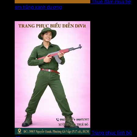
Thuê đầm múa trẻ
em trắng xanh dương
Được xếp hạng
5
5 sao
bởi linh
Trang phục lính bộ