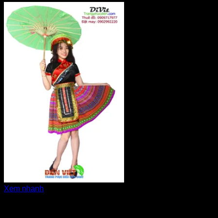
Xem nhanh
Tây Bắc - H'Mông