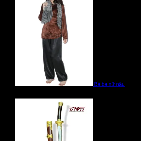
Bà ba nữ nâu
Được xếp hạng
5
5 sao
bởi Mobile Mobi