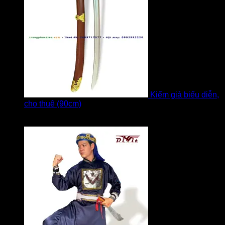
Kiếm giả biểu diễn,
cho thuê (90cm)
Được xếp hạng
5
5 sao
bởi Bi