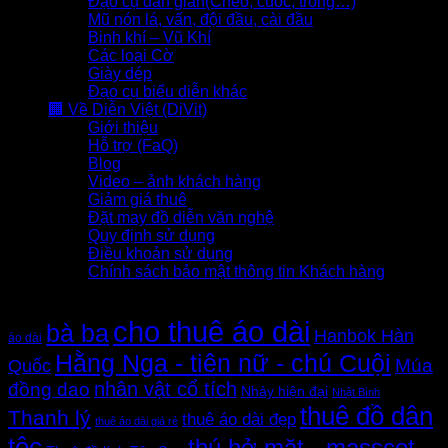
Đạo cụ dân gian(Chèo, cuốc, trống…)
Mũ nón lá, vấn, đội đầu, cài đầu
Binh khí – Vũ Khí
Các loại Cờ
Giày dép
Đạo cụ biểu diễn khác
🏢 Về Diễn Việt (DiVit)
Giới thiệu
Hỗ trợ (FaQ)
Blog
Video – ảnh khách hàng
Giảm giá thuê
Đặt may đồ diễn văn nghệ
Quy định sử dụng
Điều khoản sử dụng
Chính sách bảo mật thông tin Khách hàng
Thẻ sản phẩm
cho thuê áo dài
bà ba
Hanbok Hàn
áo dài
Hằng Nga - tiên nữ - chú Cuội
Quốc
Múa
nhân vật cổ tích
đồng dao
Nhảy hiện đại
Nhật Bình
thuê đồ dân
Thanh lý
thuê áo dài đẹp
thuê áo dài giá rẻ
tộc