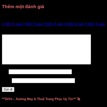
Thêm một đánh giá
Đánh giá của bạn
1 trên 5 sao
2 trên 5 sao
3 trên 5 sao
4 trên 5 sao
5 trên 5 sao
Đánh giá của bạn
*
Tên
Email
**'DiVit – Xưởng May & Thuê Trang Phục Uy Tín'** 🚀