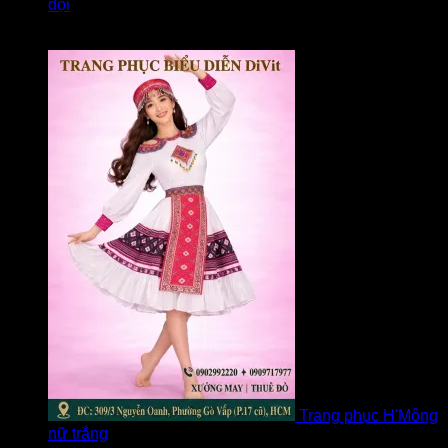
đội
Được xếp hạng
5
5 sao
bởi Loan
Trang phục H'Mông
nữ trắng