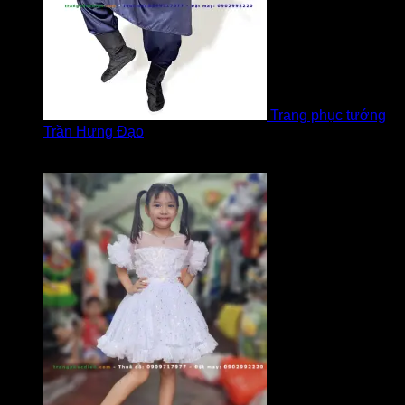
Trang phục tướng
Trần Hưng Đạo
Được xếp hạng
5
5 sao
bởi LOVE Trịnh