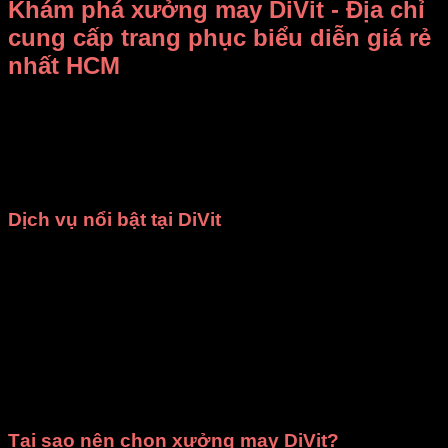
Khám phá xưởng may DiVit - Địa chỉ
cung cấp trang phục biểu diễn giá rẻ
nhất HCM
Bạn đang băn khoăn không biết
thuê, mua trang phục biểu
diễn ở đâu vừa rẻ vừa đẹp
?
Xưởng may DiVit (DIỄN
VIỆT)
chính là câu trả lời dành cho bạn! Chúng tôi tự hào là
địa chỉ uy tín tại TP.HCM, chuyên
bán và cho thuê trang
phục, đạo cụ biểu diễn
với mức giá cạnh tranh nhất.
Dịch vụ nổi bật tại DiVit
May theo yêu cầu
: Chúng tôi nhận may các loại trang
phục như
đồng phục nhà hàng
,
áo dài
,
bà ba
,
đạo
cụ sân khấu
,
váy đầm múa
và nhiều mẫu
thời trang
khác. Mọi sản phẩm đều được đảm bảo
chất lượng
cao cấp
và giao hàng đúng thời gian đã cam kết.
Cho thuê trang phục
: Cửa hàng cung cấp dịch vụ
cho thuê trang phục biểu diễn văn nghệ
,
ca múa
nhạc
,
chụp ảnh kỷ yếu
phù hợp cho các trường học,
cơ quan, tổ chức, đoàn thể và cả cá nhân.
Tại sao nên chọn xưởng may DiVit?