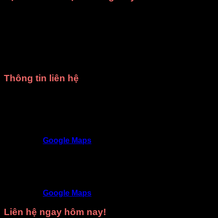
Giá rẻ nhất HCM
: Mang đến mức giá hợp lý, phù hợp
với mọi ngân sách.
Chất lượng đảm bảo
: Trang phục được thiết kế tinh
tế, sử dụng chất liệu tốt, kiểm tra kỹ trước khi giao.
Giao hàng đúng hẹn
: Luôn tôn trọng thời gian, đảm
bảo không làm gián đoạn kế hoạch của bạn.
Thông tin liên hệ
Trang phục DiVit Gò Vấp - Tất cả các quận Hồ Chí
Minh
SĐT
: 0902992220 - 0909717977
Địa chỉ
: 309/3 Nguyễn Oanh, P17, Gò Vấp,
TP.HCM
Google Maps
Trang phục DiVit Thủ Đức - Thuận An - Tân Uyên -
Thủ Dầu Một - Bình Dương
SĐT
: 09468 53839
Địa chỉ
: 9D/50 Đường N4, KDC Phú Hồng
Khang, Bình Chuẩn, Thuận An, Bình Dương
Google Maps
Liên hệ ngay hôm nay!