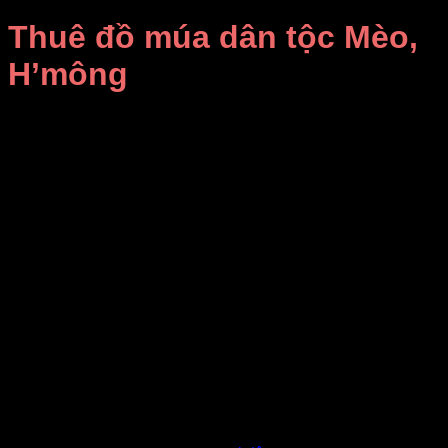
Thuê đồ múa dân tộc Mèo,
H’mông
Giá Thuê:
Liên hệ
May bán sỉ và cho thuê trang phục dân tộc H’Mông đẹp, giá
rẻ tại TPHCM.
Sét nguyên bộ trang phục gồm áo, váy, đai quấn lưng và
mấn đội đầu.
Áo được may bằng vải nhung phối tay lưới, thân áo màu
vàng, trước ngực ghép mảnh vải đỏ kết hợp những họa tiết,
hoa văn đẹp mắt.
Váy màu hồng chủ đạo, phần cạp váy màu vàng, thân váy
kết hợp những đường sọc ngang và viền váy thổ cẩm rất
đẹp.
Mấn đội đầu đầy đủ màu sắc xanh, đỏ, vàng cho quý khách
lựa chọn.