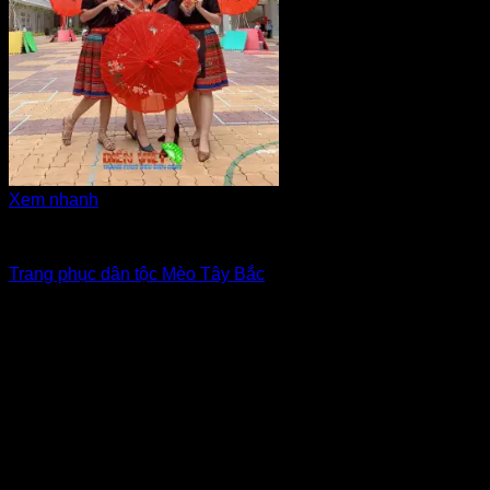
Xem nhanh
Tây Bắc - H'Mông
Trang phục dân tộc Mèo Tây Bắc
Giá Thuê:
Liên hệ