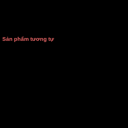
Hãy gọi ngay cho chúng tôi để được
tư vấn miễn phí
và
nhận
báo giá tốt nhất
cho nhu cầu
thuê trang phục biểu
diễn
hoặc
may trang phục theo yêu cầu
của bạn.
Xưởng
may DiVit
luôn sẵn sàng đồng hành cùng bạn trong mọi sự
kiện!
Sản phẩm tương tự