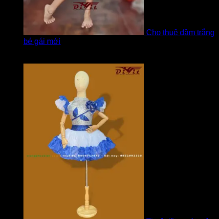
Cho thuê đầm trắng
bé gái mới
Được xếp hạng
5
5 sao
bởi Hương