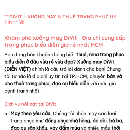
**'DIVIT – XƯỞNG MAY & THUÊ TRANG PHỤC UY
TÍN'** 🚀
Khám phá xưởng may DiVit - Địa chỉ cung cấp
trang phục biểu diễn giá rẻ nhất HCM
Bạn đang băn khoăn không biết
thuê, mua trang phục
biểu diễn ở đâu vừa rẻ vừa đẹp
?
Xưởng may DiVit
(DIỄN VIỆT)
chính là câu trả lời dành cho bạn! Chúng
tôi tự hào là địa chỉ uy tín tại TP.HCM, chuyên
bán và
cho thuê trang phục, đạo cụ biểu diễn
với mức giá
cạnh tranh nhất.
Dịch vụ nổi bật tại DiVit
May theo yêu cầu
: Chúng tôi nhận may các loại
trang phục như
đồng phục nhà hàng
,
áo dài
,
bà ba
,
đạo cụ sân khấu
,
váy đầm múa
và nhiều mẫu
thời