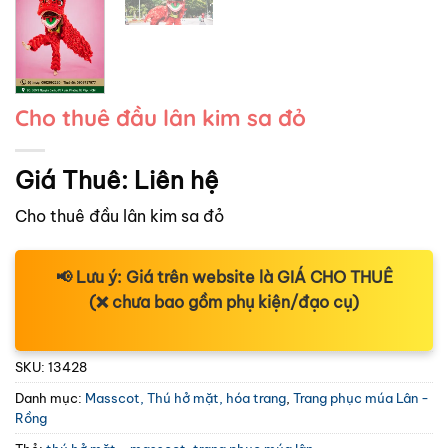
Cho thuê đầu lân kim sa đỏ
Giá Thuê:
Liên hệ
Cho thuê đầu lân kim sa đỏ
📢
Lưu ý:
Giá trên website là
GIÁ CHO THUÊ
(❌ chưa bao gồm phụ kiện/đạo cụ)
SKU:
13428
Danh mục:
Masscot, Thú hở mặt, hóa trang
,
Trang phục múa Lân -
Rồng