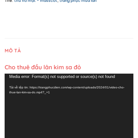
Thẻ:
thú hở mặt - masscot
,
trang phục múa lân
MÔ TẢ
Cho thuê đầu lân kim sa đỏ
Trình
Media error: Format(s) not supported or source(s) not found
chơi
Tải về tệp tin: https://trangphucdien.com/wp-content/uploads/2024/01/video-cho-
Video
thue-lan-kim-sa-do.mp4?_=1