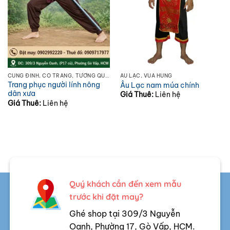
CUNG ĐÌNH, CỔ TRANG, TƯỚNG QUÂN, ÂU LẠC
ÂU LẠC, VUA HÙNG
Trang phục người lính nông
Âu Lạc nam múa chính
dân xưa
Giá Thuê:
Liên hệ
Giá Thuê:
Liên hệ
Quý khách cần đến xem mẫu
trước khi đặt may?
Ghé shop tại 309/3 Nguyễn
Oanh, Phường 17, Gò Vấp, HCM.