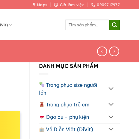
Maps
Giờ làm việc
0909717977
Tìm
iVit)
kiếm:
DANH MỤC SẢN PHẨM
Trang phục size người
lớn
Trang phục trẻ em
Đạo cụ – phụ kiện
Về Diễn Việt (DiVit)