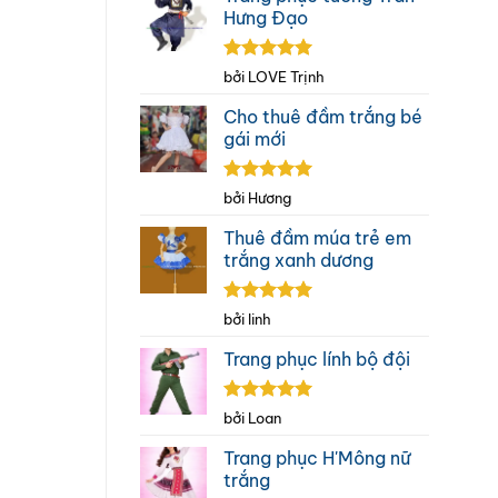
Hưng Đạo
Được xếp
bởi LOVE Trịnh
hạng
5
5
sao
Cho thuê đầm trắng bé
gái mới
Được xếp
bởi Hương
hạng
5
5
sao
Thuê đầm múa trẻ em
trắng xanh dương
Được xếp
bởi linh
hạng
5
5
sao
Trang phục lính bộ đội
Được xếp
bởi Loan
hạng
5
5
sao
Trang phục H'Mông nữ
trắng