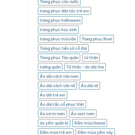
Trang phục các nước
trang phục dân tộc trẻ em
trang phục halloween
trang phục học sinh
trang phục múa lân
Trang phục Noel
Trang phục tiền sử cổ đại
Trang phục Táo quân
tứ thân
tướng quân
Tứ thân - áo dài the
Áo dài cách tân nam
Áo dài cách tân nữ
Áo dài nữ
Áo dài trẻ em
Áo dài tấc cổ phục Việt
Áo sơ mi nam
Áo vest nam
áo yếm quần bí
Đầm múa Hawai
Đầm múa trẻ em
Đầm múa yếm váy