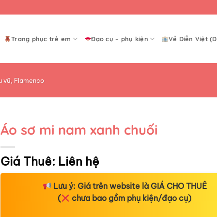
Trang phục trẻ em
Đạo cụ – phụ kiện
Về Diễn Việt (D
u vũ, Flamenco
Áo sơ mi nam xanh chuối
Giá Thuê:
Liên hệ
Lưu ý:
Giá trên website là
GIÁ CHO THUÊ
(
chưa bao gồm phụ kiện/đạo cụ)