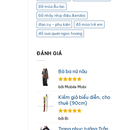
Đồ múa Âu lạc
Đồ nhảy nhịp điệu Aerobic
đạo cụ - phụ kiện
đồ múa trẻ em
đồ vua quan ngoc hoang
ĐÁNH GIÁ
Bà ba nữ nâu
Được xếp
bởi Mobile Mobi
hạng
5
5
sao
Kiếm giả biểu diễn, cho
thuê (90cm)
Được xếp
bởi Bi
hạng
5
5
sao
Trang phục tướng Trần