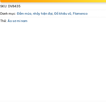
SKU:
DV8435
Danh mục:
Đầm múa, nhảy hiện đại
,
Đồ khiêu vũ, Flamenco
Thẻ:
Áo sơ mi nam