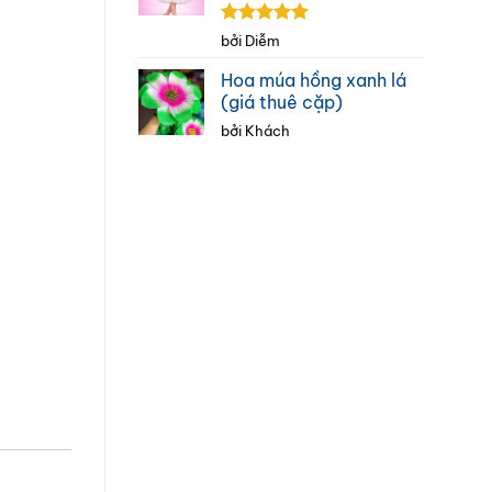
Được xếp
bởi Diễm
hạng
5
5
sao
Hoa múa hồng xanh lá
(giá thuê cặp)
bởi Khách