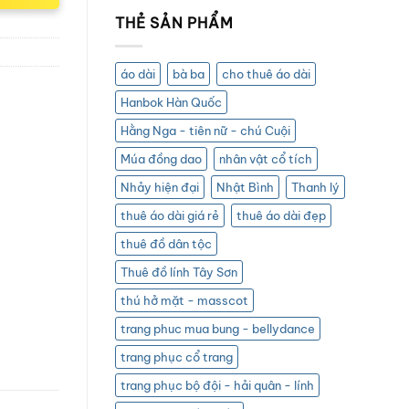
THẺ SẢN PHẨM
áo dài
bà ba
cho thuê áo dài
Hanbok Hàn Quốc
Hằng Nga - tiên nữ - chú Cuội
Múa đồng dao
nhân vật cổ tích
Nhảy hiện đại
Nhật Bình
Thanh lý
thuê áo dài giá rẻ
thuê áo dài đẹp
thuê đồ dân tộc
Thuê đồ lính Tây Sơn
thú hở mặt - masscot
trang phuc mua bung - bellydance
trang phục cổ trang
trang phục bộ đội - hải quân - lính