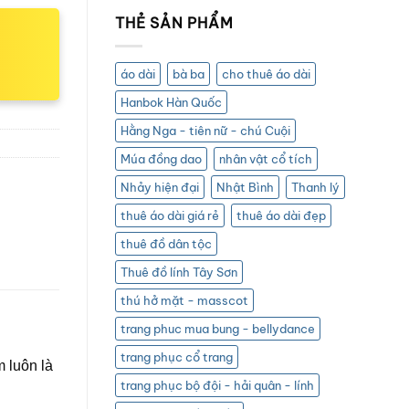
THẺ SẢN PHẨM
áo dài
bà ba
cho thuê áo dài
Hanbok Hàn Quốc
Hằng Nga - tiên nữ - chú Cuội
Múa đồng dao
nhân vật cổ tích
Nhảy hiện đại
Nhật Bình
Thanh lý
thuê áo dài giá rẻ
thuê áo dài đẹp
thuê đồ dân tộc
Thuê đồ lính Tây Sơn
thú hở mặt - masscot
trang phuc mua bung - bellydance
trang phục cổ trang
 luôn là
trang phục bộ đội - hải quân - lính