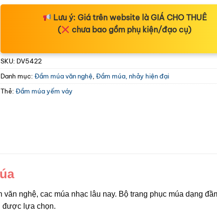
Lưu ý:
Giá trên website là
GIÁ CHO THUÊ
(
chưa bao gồm phụ kiện/đạo cụ)
SKU:
DV5422
Danh mục:
Đầm múa văn nghệ
,
Đầm múa, nhảy hiện đại
Thẻ:
Đầm múa yếm váy
úa
n văn nghệ, cac múa nhạc lâu nay. Bộ trang phục múa dạng đầm
g được lựa chọn.