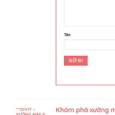
Tên
Khám phá xưởng ma
**'DIVIT –
XƯỞNG MAY &