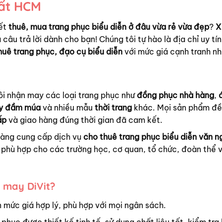
hất HCM
ết
thuê, mua trang phục biểu diễn ở đâu vừa rẻ vừa đẹp
?
X
 câu trả lời dành cho bạn! Chúng tôi tự hào là địa chỉ uy tín
huê trang phục, đạo cụ biểu diễn
với mức giá cạnh tranh nh
ôi nhận may các loại trang phục như
đồng phục nhà hàng
,
y đầm múa
và nhiều mẫu
thời trang
khác. Mọi sản phẩm đ
ấp
và giao hàng đúng thời gian đã cam kết.
hàng cung cấp dịch vụ
cho thuê trang phục biểu diễn văn n
phù hợp cho các trường học, cơ quan, tổ chức, đoàn thể 
 may DiVit?
 mức giá hợp lý, phù hợp với mọi ngân sách.