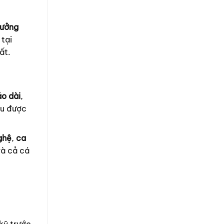
ưởng
 tại
ất.
áo dài
,
ều được
ghệ
,
ca
và cả cá