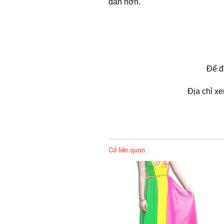
dẫn hơn.
Để đ
Địa chỉ x
Có liên quan