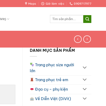
Maps
Giờ làm việc
0909717977
Tìm
iVit)
kiếm:
DANH MỤC SẢN PHẨM
Trang phục size người
lớn
Trang phục trẻ em
Đạo cụ – phụ kiện
Về Diễn Việt (DiVit)