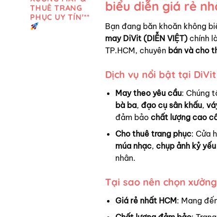
biểu diễn giá rẻ n
THUÊ TRANG
PHỤC UY TÍN'**
Bạn đang băn khoăn không bi
may DiVit (DIỄN VIỆT)
chính là
TP.HCM, chuyên
bán và cho t
Dịch vụ nổi bật tại DiVit
May theo yêu cầu
: Chúng t
bà ba
,
đạo cụ sân khấu
,
vá
đảm bảo
chất lượng cao c
Cho thuê trang phục
: Cửa 
múa nhạc
,
chụp ảnh kỷ yếu
nhân.
Tại sao nên chọn xưởng
Giá rẻ nhất HCM
: Mang đến