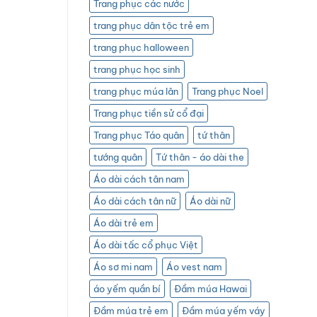
Trang phục các nước
trang phục dân tộc trẻ em
trang phục halloween
trang phục học sinh
trang phục múa lân
Trang phục Noel
Trang phục tiền sử cổ đại
Trang phục Táo quân
tứ thân
tướng quân
Tứ thân - áo dài the
Áo dài cách tân nam
Áo dài cách tân nữ
Áo dài nữ
Áo dài trẻ em
Áo dài tấc cổ phục Việt
Áo sơ mi nam
Áo vest nam
áo yếm quần bí
Đầm múa Hawai
Đầm múa trẻ em
Đầm múa yếm váy