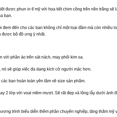
t được phun in tĩ mỹ với họa tiết chim công trên nền trắng sẽ l
ủa bạn.
ôi đem đến cho các bạn không chỉ một loại đầm mà còn nhiều lo
n được bộ đồ ưng ý nhất.
với phần áo trên sát nách, may phối kim sa.
u, nó sẽ giúp việc đa dạng kích cở người mặc hơn.
 các bạn hoàn toàn yên tâm về size sản phẩm.
y 2 lớp với voal mềm mượt. Sẽ rất đẹp và lộng lẫy dưới ánh 
chương trình biểu diễn thêm phần chuyên nghiệp, tăng thẩm mỹ 