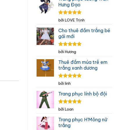
Hưng Đạo
Được xếp
bởi LOVE Trịnh
hạng
5
5
sao
Cho thuê đầm trắng bé
gái mới
Được xếp
bởi Hương
hạng
5
5
sao
Thuê đầm múa trẻ em
trắng xanh dương
Được xếp
bởi linh
hạng
5
5
sao
Trang phục lính bộ đội
Được xếp
bởi Loan
hạng
5
5
sao
Trang phục H'Mông nữ
trắng