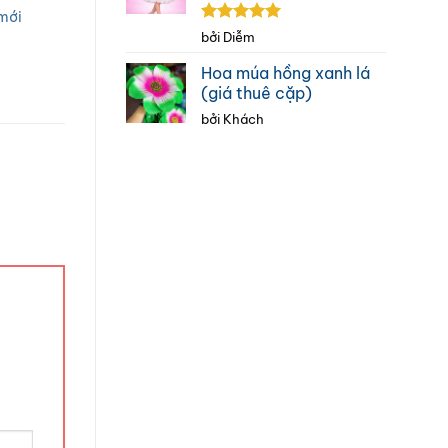
mới
Được xếp
bởi Diễm
hạng
5
5
sao
Hoa múa hồng xanh lá
(giá thuê cặp)
bởi Khách