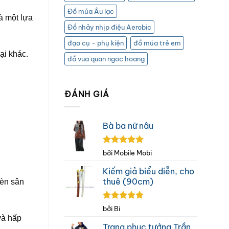
Đồ múa Âu lạc
à một lựa
Đồ nhảy nhịp điệu Aerobic
đạo cụ - phụ kiện
đồ múa trẻ em
ại khác.
đồ vua quan ngoc hoang
ĐÁNH GIÁ
Bà ba nữ nâu
Được xếp
bởi Mobile Mobi
hạng
5
5
sao
Kiếm giả biểu diễn, cho
thuê (90cm)
đèn sân
Được xếp
bởi Bi
hạng
5
5
và hấp
sao
Trang phục tướng Trần