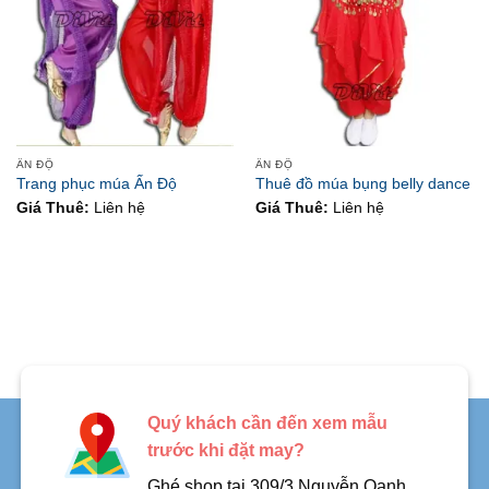
ẤN ĐỘ
ẤN ĐỘ
Trang phục múa Ấn Độ
Thuê đồ múa bụng belly dance
Giá Thuê:
Liên hệ
Giá Thuê:
Liên hệ
Quý khách cần đến xem mẫu
trước khi đặt may?
Ghé shop tại 309/3 Nguyễn Oanh,