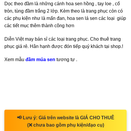
Dọc theo đầm là những cánh hoa sen hồng , tay loe , cổ
tròn, tùng đầm trắng 2 lớp. Kèm theo là trang phục còn có
các phụ kiện như là mấn đan, hoa sen lá sen các loại giúp
các tiết mục thêm thành công hơn
Diễn Việt may bán sỉ các loại trang phục. Cho thuê trang
phục giá rẻ. Hân hạnh được đón tiếp quý khách tại shop.!
Xem mẫu
đầm múa sen
tương tự .
📢
Lưu ý:
Giá trên website là
GIÁ CHO THUÊ
(❌ chưa bao gồm phụ kiện/đạo cụ)