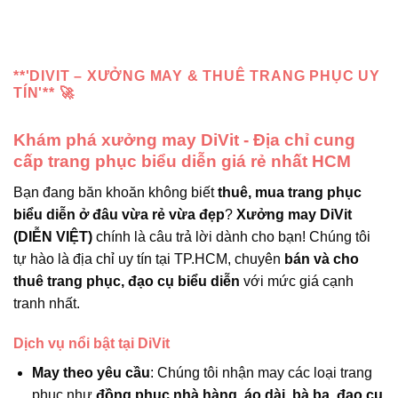
**'DIVIT – XƯỞNG MAY & THUÊ TRANG PHỤC UY
TÍN'** 🚀
Khám phá xưởng may DiVit - Địa chỉ cung
cấp trang phục biểu diễn giá rẻ nhất HCM
Bạn đang băn khoăn không biết
thuê, mua trang phục
biểu diễn ở đâu vừa rẻ vừa đẹp
?
Xưởng may DiVit
(DIỄN VIỆT)
chính là câu trả lời dành cho bạn! Chúng tôi
tự hào là địa chỉ uy tín tại TP.HCM, chuyên
bán và cho
thuê trang phục, đạo cụ biểu diễn
với mức giá cạnh
tranh nhất.
Dịch vụ nổi bật tại DiVit
May theo yêu cầu
: Chúng tôi nhận may các loại trang
phục như
đồng phục nhà hàng
,
áo dài
,
bà ba
,
đạo cụ