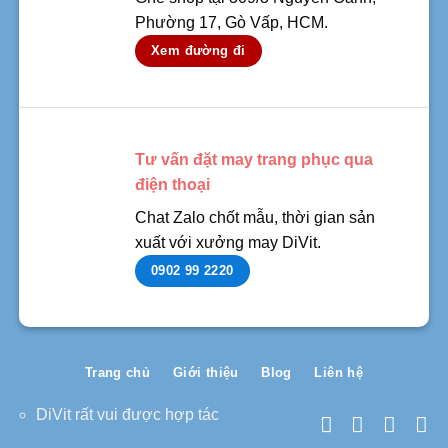
Phường 17, Gò Vấp, HCM.
Xem đường đi
Tư vấn đặt may trang phục qua
điện thoại
Chat Zalo chốt mẫu, thời gian sản
xuất với xưởng may DiVit.
0902 99 2220
Trang chủ
Giới thiệu
Blog
Liên hệ
DiVit rất vui được hợp tác