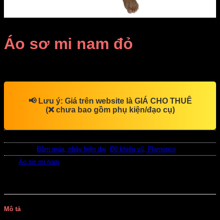
Áo sơ mi nam đỏ
Giá Thuê:
Liên hệ
📢
Lưu ý:
Giá trên website là
GIÁ CHO THUÊ
(❌ chưa bao gồm phụ kiện/đạo cụ)
SKU:
DV8434
Danh mục:
Đầm múa, nhảy hiện đại
,
Đồ khiêu vũ, Flamenco
Thẻ:
Áo sơ mi nam
Mô tả