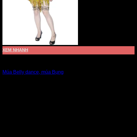
XEM NHANH
Bellydance - Múa bụng
Múa Belly dance, múa Bụng
Giá Thuê:
Liên hệ