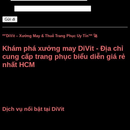
Email
**'DiVit – Xưởng May & Thuê Trang Phục Uy Tín'** 🚀
Khám phá xưởng may DiVit - Địa chỉ
cung cấp trang phục biểu diễn giá rẻ
nhất HCM
Bạn đang băn khoăn không biết
thuê, mua trang phục biểu
diễn ở đâu vừa rẻ vừa đẹp
?
Xưởng may DiVit (DIỄN
VIỆT)
chính là câu trả lời dành cho bạn! Chúng tôi tự hào là
địa chỉ uy tín tại TP.HCM, chuyên
bán và cho thuê trang
phục, đạo cụ biểu diễn
với mức giá cạnh tranh nhất.
Dịch vụ nổi bật tại DiVit
May theo yêu cầu
: Chúng tôi nhận may các loại trang
phục như
đồng phục nhà hàng
,
áo dài
,
bà ba
,
đạo