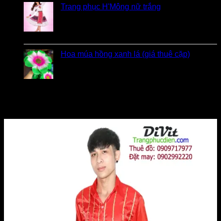
Trang phục H'Mông nữ trắng
Được xếp hạng
5
5 sao
bởi Diễm
Hoa múa hồng xanh lá (giá thuê cặp)
bởi Khách