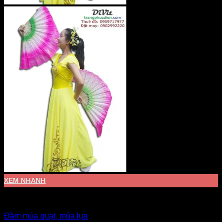
XEM NHANH
Đầm múa văn nghệ
Đầm múa quạt, múa lụa