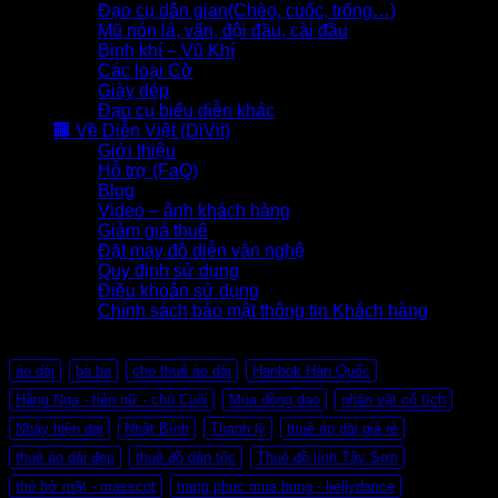
Đạo cụ dân gian(Chèo, cuốc, trống…)
Mũ nón lá, vấn, đội đầu, cài đầu
Binh khí – Vũ Khí
Các loại Cờ
Giày dép
Đạo cụ biểu diễn khác
🏢 Về Diễn Việt (DiVit)
Giới thiệu
Hỗ trợ (FaQ)
Blog
Video – ảnh khách hàng
Giảm giá thuê
Đặt may đồ diễn văn nghệ
Quy định sử dụng
Điều khoản sử dụng
Chính sách bảo mật thông tin Khách hàng
Thẻ sản phẩm
áo dài
bà ba
cho thuê áo dài
Hanbok Hàn Quốc
Hằng Nga - tiên nữ - chú Cuội
Múa đồng dao
nhân vật cổ tích
Nhảy hiện đại
Nhật Bình
Thanh lý
thuê áo dài giá rẻ
thuê áo dài đẹp
thuê đồ dân tộc
Thuê đồ lính Tây Sơn
thú hở mặt - masscot
trang phuc mua bung - bellydance