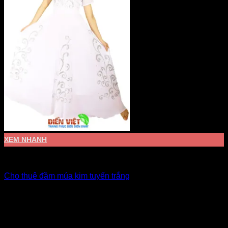
XEM NHANH
Đầm múa văn nghệ
Cho thuê đầm múa kim tuyến trắng
Giá Thuê:
Liên hệ