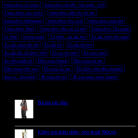
trang phục cổ trang
trang phục bộ đội - hải quân - lính
Trang phục các nước
trang phục dân tộc trẻ em
trang phục halloween
trang phục học sinh
trang phục múa lân
Trang phục Noel
Trang phục tiền sử cổ đại
Trang phục Táo quân
tứ thân
tướng quân
Tứ thân - áo dài the
Áo dài cách tân nam
Áo dài cách tân nữ
Áo dài nữ
Áo dài trẻ em
Áo dài tấc cổ phục Việt
Áo sơ mi nam
Áo vest nam
áo yếm quần bí
Đầm múa Hawai
Đầm múa trẻ em
Đầm múa yếm váy
Đồ múa Âu lạc
Đồ nhảy nhịp điệu Aerobic
đạo cụ - phụ kiện
đồ múa trẻ em
đồ vua quan ngoc hoang
Đánh giá
Bà ba nữ nâu
Được xếp hạng
5
5 sao
bởi Mobile Mobi
Kiếm giả biểu diễn, cho thuê (90cm)