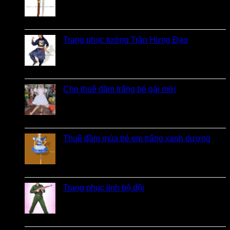
Được xếp hạng
5
5 sao
bởi Bi
Trang phục tướng Trần Hưng Đạo
Được xếp hạng
5
5 sao
bởi LOVE Trịnh
Cho thuê đầm trắng bé gái mới
Được xếp hạng
5
5 sao
bởi Hương
Thuê đầm múa trẻ em trắng xanh dương
Được xếp hạng
5
5 sao
bởi linh
Trang phục lính bộ đội
Được xếp hạng
5
5 sao
bởi Loan