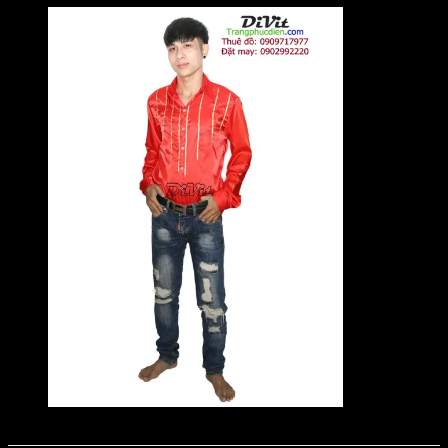
somi-nam-mua-hien-dai