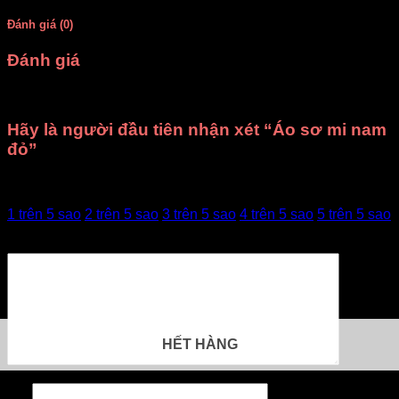
Đánh giá (0)
Đánh giá
Chưa có đánh giá nào.
Hãy là người đầu tiên nhận xét “Áo sơ mi nam
đỏ”
Đánh giá của bạn
1 trên 5 sao
2 trên 5 sao
3 trên 5 sao
4 trên 5 sao
5 trên 5 sao
Đánh giá của bạn
*
HẾT HÀNG
Tên