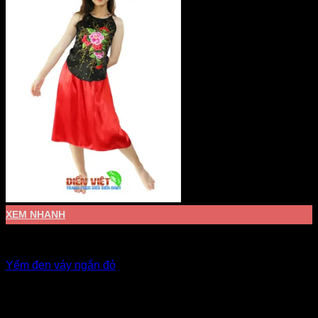
XEM NHANH
Đầm múa, nhảy hiện đại
Yếm đen váy ngắn đỏ
Giá Thuê:
Liên hệ