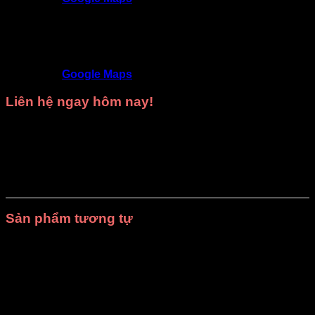
Trang phục DiVit Thủ Đức - Thuận An - Tân Uyên -
Thủ Dầu Một - Bình Dương
SĐT
: 09468 53839
Địa chỉ
: 9D/50 Đường N4, KDC Phú Hồng
Khang, Bình Chuẩn, Thuận An, Bình Dương
Google Maps
Liên hệ ngay hôm nay!
Hãy gọi ngay cho chúng tôi để được
tư vấn miễn phí
và
nhận
báo giá tốt nhất
cho nhu cầu
thuê trang phục biểu
diễn
hoặc
may trang phục theo yêu cầu
của bạn.
Xưởng
may DiVit
luôn sẵn sàng đồng hành cùng bạn trong mọi sự
kiện!
Sản phẩm tương tự