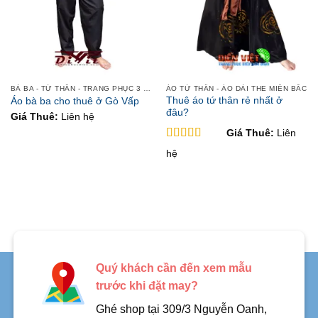
BÀ BA - TỨ THÂN - TRANG PHỤC 3 MIỀN
ÁO TỨ THÂN - ÁO DÀI THE MIỀN BẮC
Thuê áo tứ thân rẻ nhất ở
Áo bà ba cho thuê ở Gò Vấp
đâu?
Giá Thuê:
Liên hệ
Giá Thuê:
Liên
Được xếp
hệ
hạng
4.92
5
sao
Quý khách cần đến xem mẫu
trước khi đặt may?
Ghé shop tại 309/3 Nguyễn Oanh,