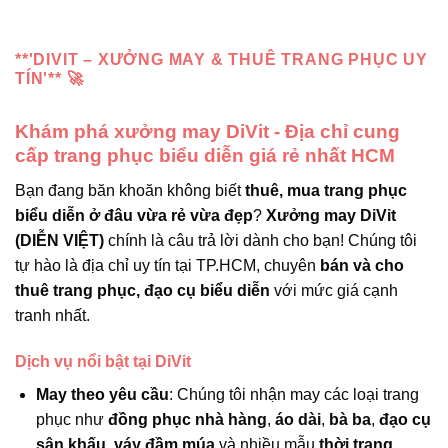
**'DIVIT – XƯỞNG MAY & THUÊ TRANG PHỤC UY
TÍN'** 🚀
Khám phá xưởng may DiVit - Địa chỉ cung
cấp trang phục biểu diễn giá rẻ nhất HCM
Bạn đang băn khoăn không biết
thuê, mua trang phục
biểu diễn ở đâu vừa rẻ vừa đẹp
?
Xưởng may DiVit
(DIỄN VIỆT)
chính là câu trả lời dành cho bạn! Chúng tôi
tự hào là địa chỉ uy tín tại TP.HCM, chuyên
bán và cho
thuê trang phục, đạo cụ biểu diễn
với mức giá cạnh
tranh nhất.
Dịch vụ nổi bật tại DiVit
May theo yêu cầu
: Chúng tôi nhận may các loại trang
phục như
đồng phục nhà hàng
,
áo dài
,
bà ba
,
đạo cụ
sân khấu
,
váy đầm múa
và nhiều mẫu
thời trang