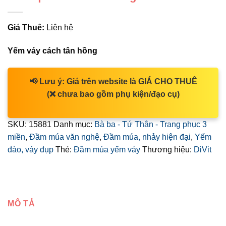
Giá Thuê:
Liên hệ
Yếm váy cách tân hồng
📢
Lưu ý:
Giá trên website là
GIÁ CHO THUÊ
(❌ chưa bao gồm phụ kiện/đạo cụ)
SKU:
15881
Danh mục:
Bà ba - Tứ Thân - Trang phục 3
miền
,
Đầm múa văn nghệ
,
Đầm múa, nhảy hiện đại
,
Yếm
đào, váy đụp
Thẻ:
Đầm múa yếm váy
Thương hiệu:
DiVit
MÔ TẢ