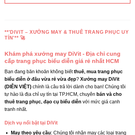
**'DIVIT – XƯỞNG MAY & THUÊ TRANG PHỤC UY
TÍN'** 🚀
Khám phá xưởng may DiVit - Địa chỉ cung
cấp trang phục biểu diễn giá rẻ nhất HCM
Bạn đang băn khoăn không biết
thuê, mua trang phục
biểu diễn ở đâu vừa rẻ vừa đẹp
?
Xưởng may DiVit
(DIỄN VIỆT)
chính là câu trả lời dành cho bạn! Chúng tôi
tự hào là địa chỉ uy tín tại TP.HCM, chuyên
bán và cho
thuê trang phục, đạo cụ biểu diễn
với mức giá cạnh
tranh nhất.
Dịch vụ nổi bật tại DiVit
May theo yêu cầu
: Chúng tôi nhận may các loại trang