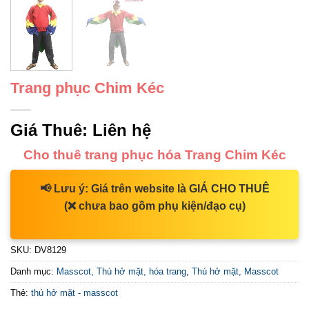
Trang phục Chim Kéc
Giá Thuê:
Liên hệ
Cho thuê trang phục hóa Trang Chim Kéc
📢
Lưu ý:
Giá trên website là
GIÁ CHO THUÊ
(❌ chưa bao gồm phụ kiện/đạo cụ)
SKU:
DV8129
Danh mục:
Masscot, Thú hở mặt, hóa trang
,
Thú hở mặt, Masscot
Thẻ:
thú hở mặt - masscot