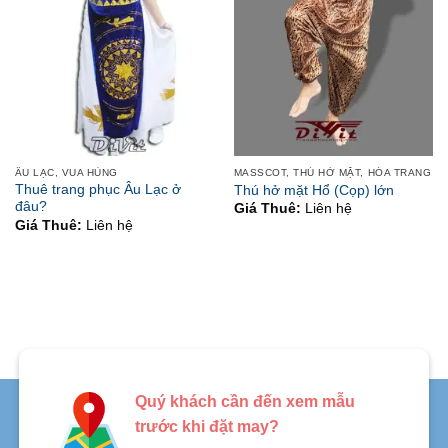
ÂU LẠC, VUA HÙNG
MASSCOT, THÚ HỞ MẶT, HÓA TRANG
Thuê trang phục Âu Lạc ở
Thú hở mặt Hổ (Cọp) lớn
đâu?
Giá Thuê:
Liên hệ
Giá Thuê:
Liên hệ
Quý khách cần đến xem mẫu
trước khi đặt may?