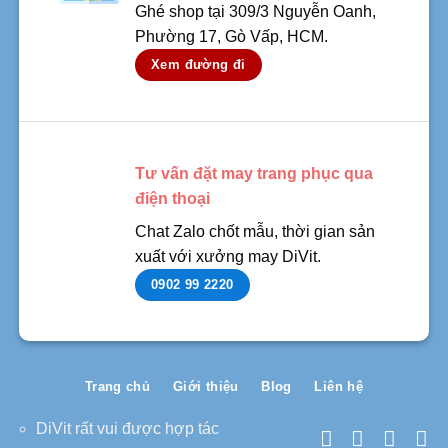
Ghé shop tại 309/3 Nguyễn Oanh,
Phường 17, Gò Vấp, HCM.
Xem đường đi
Tư vấn đặt may trang phục qua
điện thoại
Chat Zalo chốt mẫu, thời gian sản
xuất với xưởng may DiVit.
0902 99 2220
Trang chủ
Giới thiệu
Blog
Liên hệ
DiVit rất vui được hợp tác