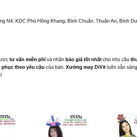
ng N4, KDC Phú Hồng Khang, Bình Chuẩn, Thuận An, Bình D
 được
tư vấn miễn phí
và nhận
báo giá tốt nhất
cho nhu cầu
th
 phục theo yêu cầu
của bạn.
Xưởng may DiVit
luôn sẵn sàn
!