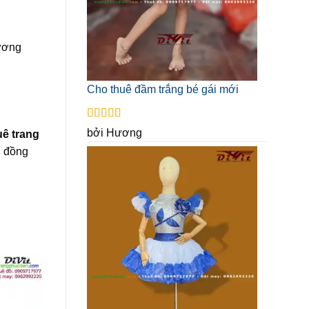
ương
Cho thuê đầm trắng bé gái mới
Được xếp
bởi Hương
uê trang
hạng
5
5 sao
g đồng