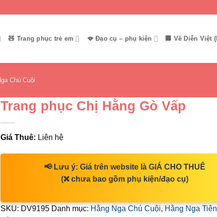
🧸 Trang phục trẻ em
🪭 Đạo cụ – phụ kiện
🏢 Về Diễn Việt (
ga Chú Cuội
Trang phục Chị Hằng Gò Vấp
Giá Thuê:
Liên hệ
📢
Lưu ý:
Giá trên website là
GIÁ CHO THUÊ
(❌ chưa bao gồm phụ kiện/đạo cụ)
SKU:
DV9195
Danh mục:
Hằng Nga Chú Cuội
,
Hằng Nga Tiên