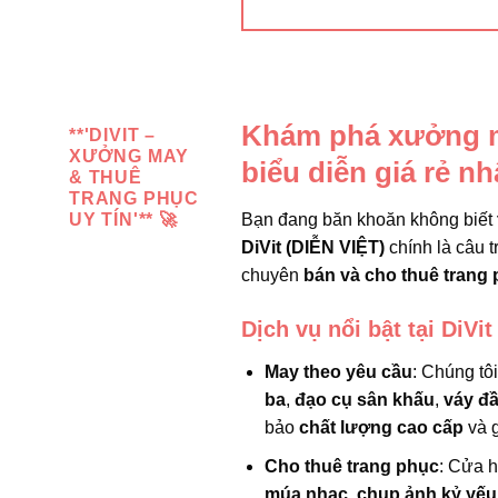
Khám phá xưởng ma
**'DIVIT –
XƯỞNG MAY
biểu diễn giá rẻ n
& THUÊ
TRANG PHỤC
Bạn đang băn khoăn không biết
UY TÍN'** 🚀
DiVit (DIỄN VIỆT)
chính là câu t
chuyên
bán và cho thuê trang 
Dịch vụ nổi bật tại DiVit
May theo yêu cầu
: Chúng tô
ba
,
đạo cụ sân khấu
,
váy đ
bảo
chất lượng cao cấp
và g
Cho thuê trang phục
: Cửa 
múa nhạc
,
chụp ảnh kỷ yếu