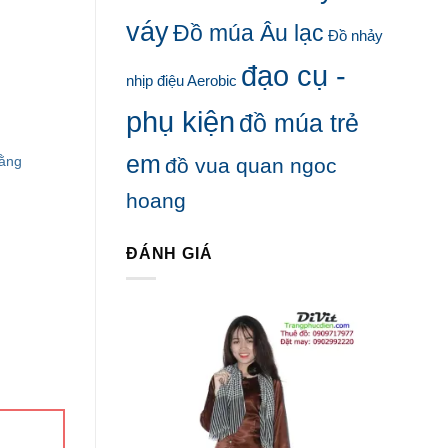
váy
Đồ múa Âu lạc
Đồ nhảy
đạo cụ -
nhịp điệu Aerobic
phụ kiện
đồ múa trẻ
em
Hằng
đồ vua quan ngoc
hoang
ĐÁNH GIÁ