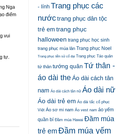
Trang phục các
- lính
ằng Nga
tạo điểm
nước
trang phục dân tộc
trang phục
trẻ em
g vui
halloween
trang phục học sinh
Trang phục Noel
trang phục múa lân
Trang phục Táo quân
 tự.
Trang phục tiền sử cổ đại
Tứ thân -
tướng quân
tứ thân
áo dài the
Áo dài cách tân
Áo dài nữ
nam
Áo dài cách tân nữ
Áo dài trẻ em
Áo dài tấc cổ phục
áo yếm
Áo sơ mi nam
Việt
Áo vest nam
Đầm múa
quần bí
Đầm múa Hawai
Đầm múa yếm
trẻ em