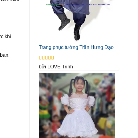
ớc khi
Trang phục tướng Trần Hưng Đạo
 bạn.
Được xếp
bởi LOVE Trịnh
hạng
5
5 sao