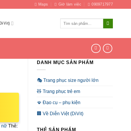
Maps
Giờ làm việc
0909717977
Tìm
DiVit)
kiếm:
DANH MỤC SẢN PHẨM
🎭 Trang phục size người lớn
🧸 Trang phục trẻ em
🪭 Đạo cụ – phụ kiện
🏢 Về Diễn Việt (DiVit)
 nữ
Thẻ:
THẺ SẢN PHẨM