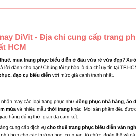
y DiVit - Địa chỉ cung cấp trang p
hất HCM
thuê, mua trang phục biểu diễn ở đâu vừa rẻ vừa đẹp
?
Xưở
rả lời dành cho bạn! Chúng tôi tự hào là địa chỉ uy tín tại TP.HC
phục, đạo cụ biểu diễn
với mức giá cạnh tranh nhất.
i nhận may các loại trang phục như
đồng phục nhà hàng
,
áo d
ầm múa
và nhiều mẫu
thời trang
khác. Mọi sản phẩm đều đượ
iao hàng đúng thời gian đã cam kết.
hàng cung cấp dịch vụ
cho thuê trang phục biểu diễn văn ng
phù hợp cho các trường học, cơ quan, tổ chức, đoàn thể và cả