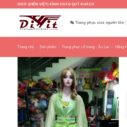
Bỏ
DIVIT (DIỄN VIỆT) KÍNH CHÀO QUÝ KHÁCH
qua
nội
🎭 Trang phục size người lớn
dung
Trang chủ
/
Sản phẩm
/
Trang phục cổ trang - Âu Lạc
/
Hằng N