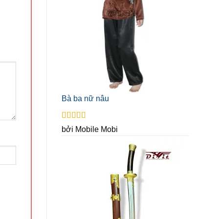
Bà ba nữ nâu
Được xếp
bởi Mobile Mobi
hạng
5
5 sao