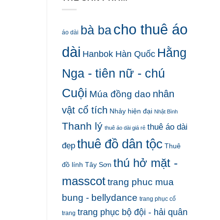
cho thuê áo
bà ba
áo dài
dài
Hằng
Hanbok Hàn Quốc
Nga - tiên nữ - chú
Cuội
nhân
Múa đồng dao
vật cổ tích
Nhảy hiện đại
Nhật Bình
Thanh lý
thuê áo dài
thuê áo dài giá rẻ
thuê đồ dân tộc
đẹp
Thuê
thú hở mặt -
đồ lính Tây Sơn
masscot
trang phuc mua
bung - bellydance
trang phục cổ
trang phục bộ đội - hải quân
trang