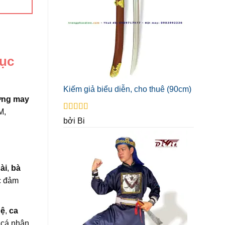
hục
Kiếm giả biểu diễn, cho thuê (90cm)
ng may
M,
Được xếp
bởi Bi
hạng
5
5 sao
ài
,
bà
c đảm
hệ
,
ca
 cá nhân.