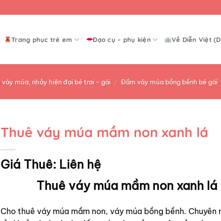
Trang phục trẻ em
Đạo cụ – phụ kiện
Về Diễn Việt (D
váy múa, nhảy hiện đại bé trai - gái
/
Đầm váy múa bồng bềnh bé gái
Thuê váy múa mầm non xanh lá
Giá Thuê:
Liên hệ
Thuê váy múa mầm non xanh lá
Cho thuê váy múa mầm non, váy múa bồng bềnh. Chuyên