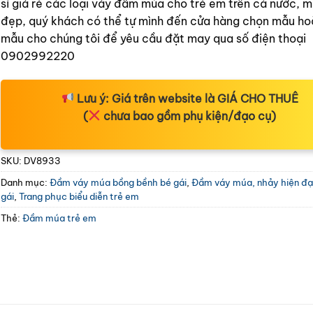
sỉ giá rẻ các loại váy đầm múa cho trẻ em trên cả nước, 
đẹp, quý khách có thể tự mình đến cửa hàng chọn mẫu ho
mẫu cho chúng tôi để yêu cầu đặt may qua số điện thoại
0902992220
Lưu ý:
Giá trên website là
GIÁ CHO THUÊ
(
chưa bao gồm phụ kiện/đạo cụ)
SKU:
DV8933
Danh mục:
Đầm váy múa bồng bềnh bé gái
,
Đầm váy múa, nhảy hiện đại 
gái
,
Trang phục biểu diễn trẻ em
Thẻ:
Đầm múa trẻ em