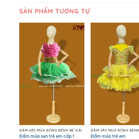
SẢN PHẨM TƯƠNG TỰ
ĐẦM VÁY MÚA, NHẢY HIỆN ĐẠI BÉ TRAI - GÁI
ĐẦM VÁY MÚA BỒNG BỀNH BÉ GÁI
ĐẦM VÁY MÚA BỒNG BỀNH
ái
Đầm múa sen trẻ em cấp 1
Đầm múa trẻ em