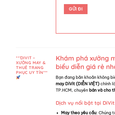
Khám phá xưởng ma
**'DIVIT –
XƯỞNG MAY &
biểu diễn giá rẻ n
THUÊ TRANG
PHỤC UY TÍN'**
Bạn đang băn khoăn không bi
may DiVit (DIỄN VIỆT)
chính là
TP.HCM, chuyên
bán và cho t
Dịch vụ nổi bật tại DiVit
May theo yêu cầu
: Chúng t