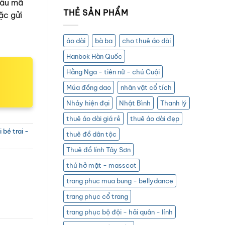
mẫu mã
THẺ SẢN PHẨM
ặc gửi
áo dài
bà ba
cho thuê áo dài
Hanbok Hàn Quốc
Hằng Nga - tiên nữ - chú Cuội
Múa đồng dao
nhân vật cổ tích
Nhảy hiện đại
Nhật Bình
Thanh lý
thuê áo dài giá rẻ
thuê áo dài đẹp
bé trai -
thuê đồ dân tộc
Thuê đồ lính Tây Sơn
thú hở mặt - masscot
trang phuc mua bung - bellydance
trang phục cổ trang
trang phục bộ đội - hải quân - lính