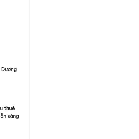
h Dương
ầu
thuê
sẵn sàng