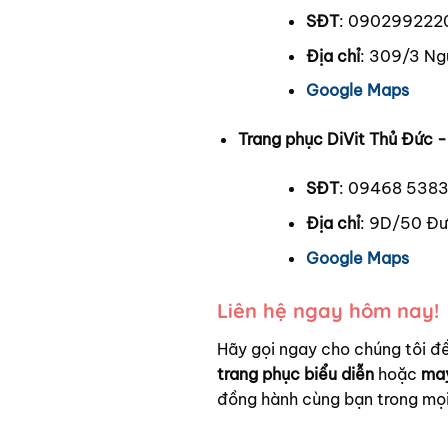
SĐT
: 090299222
Địa chỉ
: 309/3 Ng
Google Maps
Trang phục DiVit Thủ Đức 
SĐT
: 09468 538
Địa chỉ
: 9D/50 Đư
Google Maps
Liên hệ ngay hôm nay!
Hãy gọi ngay cho chúng tôi 
trang phục biểu diễn
hoặc
may
đồng hành cùng bạn trong mọi 