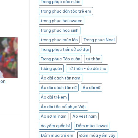
Trang phục các nước
trang phục dân tộc trẻ em
trang phục halloween
trang phục học sinh
trang phục múa lân
Trang phục Noel
Trang phục tiền sử cổ đại
Trang phục Táo quân
tứ thân
tướng quân
Tứ thân - áo dài the
Áo dài cách tân nam
non
Áo dài cách tân nữ
Áo dài nữ
Áo dài trẻ em
Áo dài tấc cổ phục Việt
Áo sơ mi nam
Áo vest nam
áo yếm quần bí
Đầm múa Hawai
Đầm múa trẻ em
Đầm múa yếm váy