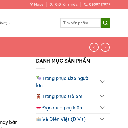
Maps
Giờ làm việc
0909717977
Tìm
iVit)
kiếm:
DANH MỤC SẢN PHẨM
Trang phục size người
lớn
Trang phục trẻ em
Đạo cụ – phụ kiện
Về Diễn Việt (DiVit)
 may bán