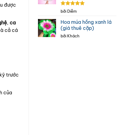
ều được
Được xếp
bởi Diễm
hạng
5
5
sao
Hoa múa hồng xanh lá
ghệ
,
ca
(giá thuê cặp)
và cả cá
bởi Khách
 kỹ trước
h của