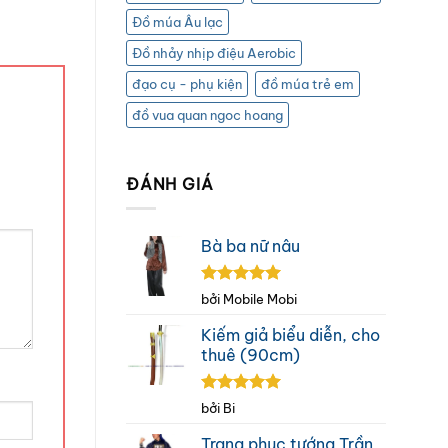
Đồ múa Âu lạc
Đồ nhảy nhịp điệu Aerobic
đạo cụ - phụ kiện
đồ múa trẻ em
đồ vua quan ngoc hoang
ĐÁNH GIÁ
Bà ba nữ nâu
Được xếp
bởi Mobile Mobi
hạng
5
5
sao
Kiếm giả biểu diễn, cho
thuê (90cm)
Được xếp
bởi Bi
hạng
5
5
sao
Trang phục tướng Trần