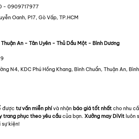
0 - 0909717977
uyễn Oanh, P17, Gò Vấp, TP.HCM
- Thuận An - Tân Uyên - Thủ Dầu Một - Bình Dương
39
ờng N4, KDC Phú Hồng Khang, Bình Chuẩn, Thuận An, Bìn
để được
tư vấn miễn phí
và nhận
báo giá tốt nhất
cho nhu c
 trang phục theo yêu cầu
của bạn.
Xưởng may DiVit
luôn 
sự kiện!