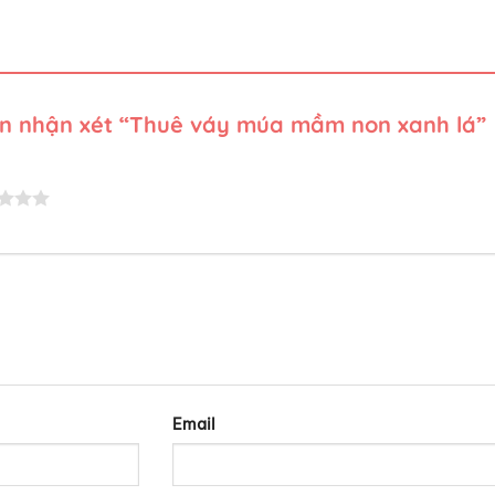
iên nhận xét “Thuê váy múa mầm non xanh lá”
Email