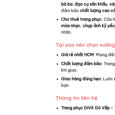
bà ba
,
đạo cụ sân khấu
,
vá
đảm bảo
chất lượng cao c
Cho thuê trang phục
: Cửa 
múa nhạc
,
chụp ảnh kỷ yếu
nhân.
Tại sao nên chọn xưởng
Giá rẻ nhất HCM
: Mang đến
Chất lượng đảm bảo
: Trang
khi giao.
Giao hàng đúng hẹn
: Luôn 
bạn.
Thông tin liên hệ
Trang phục DiVit Gò Vấp - 