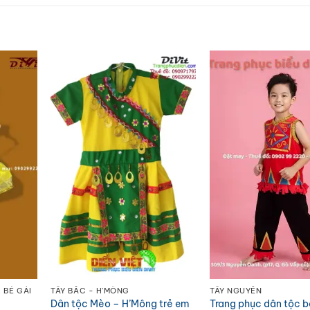
 BÉ GÁI
TÂY BẮC - H'MÔNG
TÂY NGUYÊN
Dân tộc Mèo – H’Mông trẻ em
Trang phục dân tộc bé