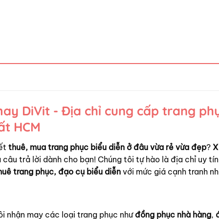
y DiVit - Địa chỉ cung cấp trang ph
hất HCM
ết
thuê, mua trang phục biểu diễn ở đâu vừa rẻ vừa đẹp
?
X
 câu trả lời dành cho bạn! Chúng tôi tự hào là địa chỉ uy tín
huê trang phục, đạo cụ biểu diễn
với mức giá cạnh tranh nh
ôi nhận may các loại trang phục như
đồng phục nhà hàng
,