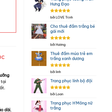
Hưng Đạo
Được xếp
bởi LOVE Trịnh
hạng
5
5
sao
Cho thuê đầm trắng bé
gái mới
Được xếp
bởi Hương
hạng
5
5
sao
Thuê đầm múa trẻ em
ục
trắng xanh dương
Được xếp
bởi linh
ưởng
hạng
5
5
sao
Trang phục lính bộ đội
 tại
ất.
Được xếp
bởi Loan
hạng
5
5
sao
Trang phục H'Mông nữ
trắng
áo dài
,