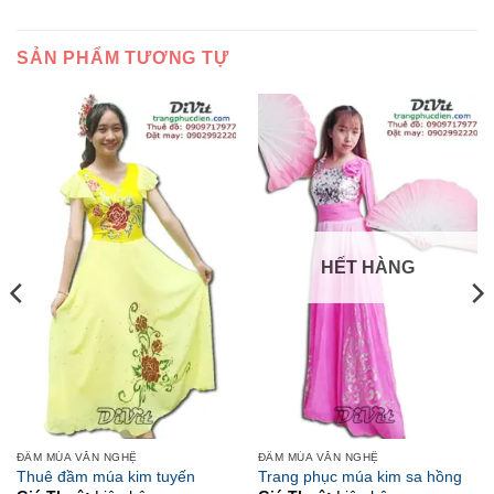
SẢN PHẨM TƯƠNG TỰ
HẾT HÀNG
ĐẦM MÚA VĂN NGHỆ
ĐẦM MÚA VĂN NGHỆ
Thuê đầm múa kim tuyến
Trang phục múa kim sa hồng