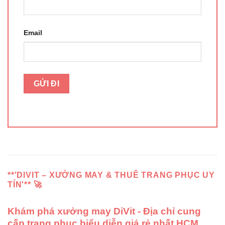
Email
**'DIVIT – XƯỞNG MAY & THUÊ TRANG PHỤC UY
TÍN'** 🚀
Khám phá xưởng may DiVit - Địa chỉ cung
cấp trang phục biểu diễn giá rẻ nhất HCM