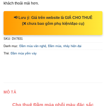
khách thoải mái hơn.
📢
Lưu ý:
Giá trên website là
GIÁ CHO THUÊ
(❌ chưa bao gồm phụ kiện/đạo cụ)
SKU:
DV7831
Danh mục:
Đầm múa văn nghệ
,
Đầm múa, nhảy hiện đại
Thẻ:
Đầm múa yếm váy
MÔ TẢ
Cho thuê Đầm múa phối màu đặc sắc