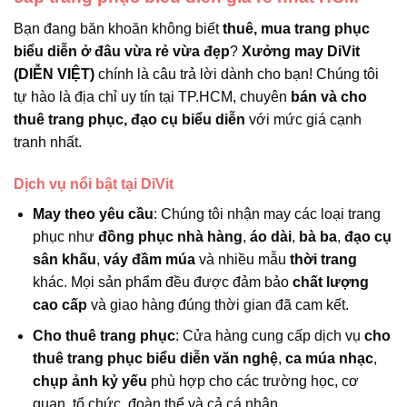
Bạn đang băn khoăn không biết
thuê, mua trang phục
biểu diễn ở đâu vừa rẻ vừa đẹp
?
Xưởng may DiVit
(DIỄN VIỆT)
chính là câu trả lời dành cho bạn! Chúng tôi
tự hào là địa chỉ uy tín tại TP.HCM, chuyên
bán và cho
thuê trang phục, đạo cụ biểu diễn
với mức giá cạnh
tranh nhất.
Dịch vụ nổi bật tại DiVit
May theo yêu cầu
: Chúng tôi nhận may các loại trang
phục như
đồng phục nhà hàng
,
áo dài
,
bà ba
,
đạo cụ
sân khấu
,
váy đầm múa
và nhiều mẫu
thời trang
khác. Mọi sản phẩm đều được đảm bảo
chất lượng
cao cấp
và giao hàng đúng thời gian đã cam kết.
Cho thuê trang phục
: Cửa hàng cung cấp dịch vụ
cho
thuê trang phục biểu diễn văn nghệ
,
ca múa nhạc
,
chụp ảnh kỷ yếu
phù hợp cho các trường học, cơ
quan, tổ chức, đoàn thể và cả cá nhân.