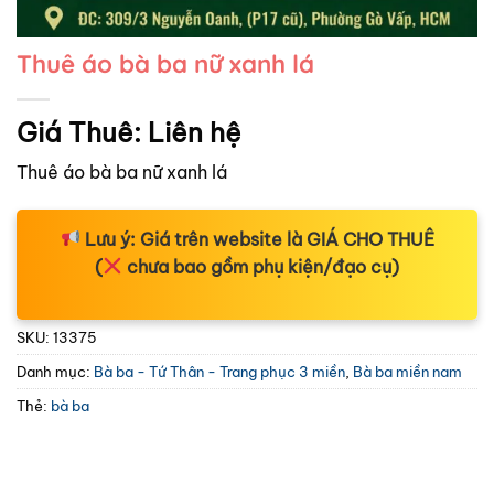
Thuê áo bà ba nữ xanh lá
Giá Thuê:
Liên hệ
Thuê áo bà ba nữ xanh lá
Lưu ý:
Giá trên website là
GIÁ CHO THUÊ
(
chưa bao gồm phụ kiện/đạo cụ)
SKU:
13375
Danh mục:
Bà ba - Tứ Thân - Trang phục 3 miền
,
Bà ba miền nam
Thẻ:
bà ba