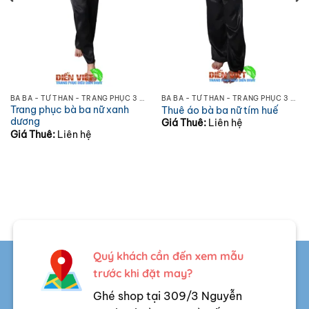
BÀ BA - TỨ THÂN - TRANG PHỤC 3 MIỀN
BÀ BA - TỨ THÂN - TRANG PHỤC 3 MIỀN
Trang phục bà ba nữ xanh
Thuê áo bà ba nữ tím huế
dương
Giá Thuê:
Liên hệ
Giá Thuê:
Liên hệ
Quý khách cần đến xem mẫu
trước khi đặt may?
Ghé shop tại 309/3 Nguyễn