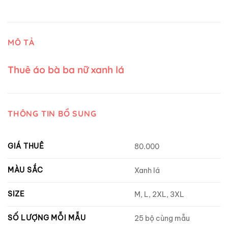
MÔ TẢ
Thuê áo bà ba nữ xanh lá
THÔNG TIN BỔ SUNG
GIÁ THUÊ
80.000
MÀU SẮC
Xanh lá
SIZE
M, L, 2XL, 3XL
SỐ LƯỢNG MỖI MẪU
25 bộ cùng mẫu