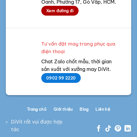
Oanh, Phường 17, Gò Vấp, HCM.
Xem đường đi
Tư vấn đặt may trang phục qua
điện thoại
Chat Zalo chốt mẫu, thời gian
sản xuất với xưởng may DiVit.
0902 99 2220
Trang chủ
Giới thiệu
Blog
Liên hệ
DiVit rất vui được hợp
tác