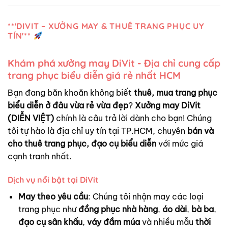
**'DIVIT – XƯỞNG MAY & THUÊ TRANG PHỤC UY
TÍN'**
Khám phá xưởng may DiVit - Địa chỉ cung cấp
trang phục biểu diễn giá rẻ nhất HCM
Bạn đang băn khoăn không biết
thuê, mua trang phục
biểu diễn ở đâu vừa rẻ vừa đẹp
?
Xưởng may DiVit
(DIỄN VIỆT)
chính là câu trả lời dành cho bạn! Chúng
tôi tự hào là địa chỉ uy tín tại TP.HCM, chuyên
bán và
cho thuê trang phục, đạo cụ biểu diễn
với mức giá
cạnh tranh nhất.
Dịch vụ nổi bật tại DiVit
May theo yêu cầu
: Chúng tôi nhận may các loại
trang phục như
đồng phục nhà hàng
,
áo dài
,
bà ba
,
đạo cụ sân khấu
,
váy đầm múa
và nhiều mẫu
thời