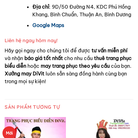
Địa chỉ
: 9D/50 Đường N4, KDC Phú Hồng
Khang, Bình Chuẩn, Thuận An, Bình Dương
Google Maps
Liên hệ ngay hôm nay!
Hãy gọi ngay cho chúng tôi để được
tư vấn miễn phí
và nhận
báo giá tốt nhất
cho nhu cầu
thuê trang phục
biểu diễn
hoặc
may trang phục theo yêu cầu
của bạn.
Xưởng may DiVit
luôn sẵn sàng đồng hành cùng bạn
trong mọi sự kiện!
SẢN PHẨM TƯƠNG TỰ
Mới