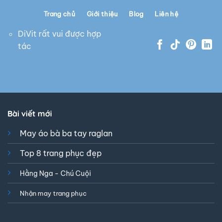
Trang chủ
Giới thiệu
Blog
Liên hệ
DiVit rất vui được hợp
tác
Bài viết mới
May áo bà ba tay raglan
Top 8 trang phục đẹp
Hằng Nga - Chú Cuội
Nhận may trang phục