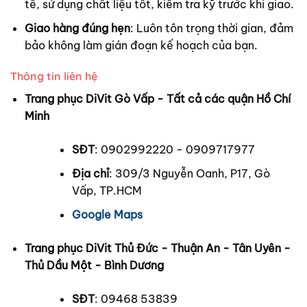
tế, sử dụng chất liệu tốt, kiểm tra kỹ trước khi giao.
Giao hàng đúng hẹn
: Luôn tôn trọng thời gian, đảm
bảo không làm gián đoạn kế hoạch của bạn.
Thông tin liên hệ
Trang phục DiVit Gò Vấp - Tất cả các quận Hồ Chí
Minh
SĐT
: 0902992220 - 0909717977
Địa chỉ
: 309/3 Nguyễn Oanh, P17, Gò
Vấp, TP.HCM
Google Maps
Trang phục DiVit Thủ Đức - Thuận An - Tân Uyên -
Thủ Dầu Một - Bình Dương
SĐT
: 09468 53839