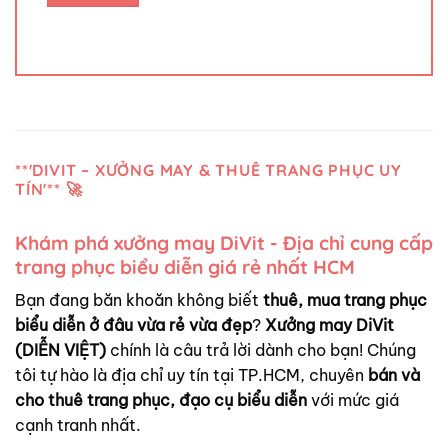
**'DIVIT – XƯỞNG MAY & THUÊ TRANG PHỤC UY
TÍN'** 🚀
Khám phá xưởng may DiVit - Địa chỉ cung cấp
trang phục biểu diễn giá rẻ nhất HCM
Bạn đang băn khoăn không biết
thuê, mua trang phục
biểu diễn ở đâu vừa rẻ vừa đẹp
?
Xưởng may DiVit
(DIỄN VIỆT)
chính là câu trả lời dành cho bạn! Chúng
tôi tự hào là địa chỉ uy tín tại TP.HCM, chuyên
bán và
cho thuê trang phục, đạo cụ biểu diễn
với mức giá
cạnh tranh nhất.