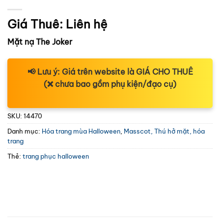
Giá Thuê:
Liên hệ
Mặt nạ The Joker
📢
Lưu ý:
Giá trên website là
GIÁ CHO THUÊ
(❌ chưa bao gồm phụ kiện/đạo cụ)
SKU:
14470
Danh mục:
Hóa trang mùa Halloween
,
Masscot, Thú hở mặt, hóa
trang
Thẻ:
trang phục halloween