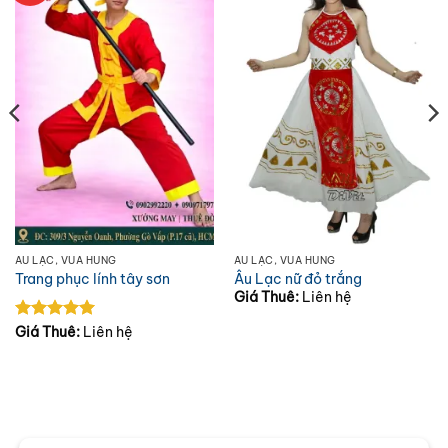
ÂU LẠC, VUA HÙNG
ÂU LẠC, VUA HÙNG
Trang phục lính tây sơn
Âu Lạc nữ đỏ trắng
Giá Thuê:
Liên hệ
Được xếp
Giá Thuê:
Liên hệ
hạng
5
5
sao