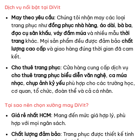
Dịch vụ nổi bật tại DiVit
May theo yêu cầu
: Chúng tôi nhận may các loại
trang phục như
đồng phục nhà hàng
,
áo dài
,
bà ba
,
đạo cụ sân khấu
,
váy đầm múa
và nhiều mẫu
thời
trang
khác. Mọi sản phẩm đều được đảm bảo
chất
lượng cao cấp
và giao hàng đúng thời gian đã cam
kết.
Cho thuê trang phục
: Cửa hàng cung cấp dịch vụ
cho thuê trang phục biểu diễn văn nghệ
,
ca múa
nhạc
,
chụp ảnh kỷ yếu
phù hợp cho các trường học,
cơ quan, tổ chức, đoàn thể và cả cá nhân.
Tại sao nên chọn xưởng may DiVit?
Giá rẻ nhất HCM
: Mang đến mức giá hợp lý, phù
hợp với mọi ngân sách.
Chất lượng đảm bảo
: Trang phục được thiết kế tinh