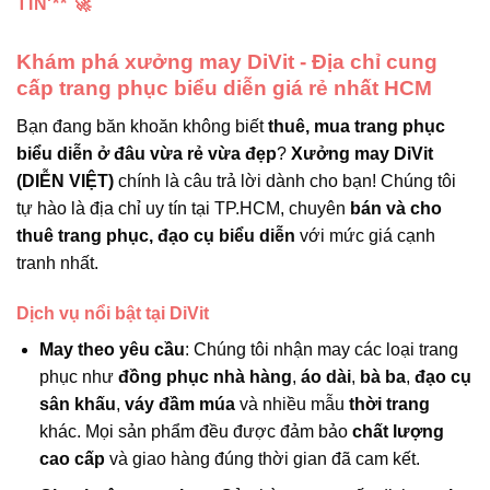
TÍN'** 🚀
Khám phá xưởng may DiVit - Địa chỉ cung
cấp trang phục biểu diễn giá rẻ nhất HCM
Bạn đang băn khoăn không biết
thuê, mua trang phục
biểu diễn ở đâu vừa rẻ vừa đẹp
?
Xưởng may DiVit
(DIỄN VIỆT)
chính là câu trả lời dành cho bạn! Chúng tôi
tự hào là địa chỉ uy tín tại TP.HCM, chuyên
bán và cho
thuê trang phục, đạo cụ biểu diễn
với mức giá cạnh
tranh nhất.
Dịch vụ nổi bật tại DiVit
May theo yêu cầu
: Chúng tôi nhận may các loại trang
phục như
đồng phục nhà hàng
,
áo dài
,
bà ba
,
đạo cụ
sân khấu
,
váy đầm múa
và nhiều mẫu
thời trang
khác. Mọi sản phẩm đều được đảm bảo
chất lượng
cao cấp
và giao hàng đúng thời gian đã cam kết.