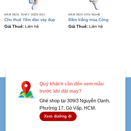
ĐẦM MÚA, NHẢY HIỆN ĐẠI
ĐẦM MÚA VĂN NGHỆ
Cho thuê Yếm đào váy đụp
Đầm trắng múa Công
Giá Thuê:
Liên hệ
Giá Thuê:
Liên hệ
Quý khách cần đến xem mẫu
trước khi đặt may?
Ghé shop tại 309/3 Nguyễn Oanh,
Phường 17, Gò Vấp, HCM.
Xem đường đi