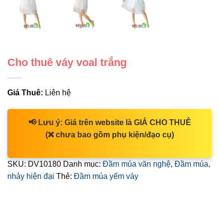
Cho thuê váy voal trắng
Giá Thuê:
Liên hệ
📢
Lưu ý:
Giá trên website là
GIÁ CHO THUÊ
(❌ chưa bao gồm phụ kiện/đạo cụ)
SKU:
DV10180
Danh mục:
Đầm múa văn nghệ
,
Đầm múa,
nhảy hiện đại
Thẻ:
Đầm múa yếm váy