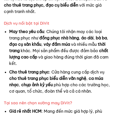
cho thuê trang phục, đạo cụ biểu diễn
với mức giá
cạnh tranh nhất.
Dịch vụ nổi bật tại DiVit
May theo yêu cầu
: Chúng tôi nhận may các loại
trang phục như
đồng phục nhà hàng
,
áo dài
,
bà ba
,
đạo cụ sân khấu
,
váy đầm múa
và nhiều mẫu
thời
trang
khác. Mọi sản phẩm đều được đảm bảo
chất
lượng cao cấp
và giao hàng đúng thời gian đã cam
kết.
Cho thuê trang phục
: Cửa hàng cung cấp dịch vụ
cho thuê trang phục biểu diễn văn nghệ
,
ca múa
nhạc
,
chụp ảnh kỷ yếu
phù hợp cho các trường học,
cơ quan, tổ chức, đoàn thể và cả cá nhân.
Tại sao nên chọn xưởng may DiVit?
Giá rẻ nhất HCM
: Mang đến mức giá hợp lý, phù