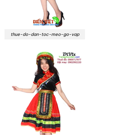
thue-do-dan-toc-meo-go-vap