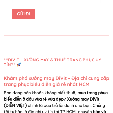
**'DIVIT – XƯỞNG MAY & THUÊ TRANG PHỤC UY
TÍN'**
Khám phá xưởng may DiVit - Địa chỉ cung cấp
trang phục biểu diễn giá rẻ nhất HCM
Bạn đang băn khoăn không biết
thuê, mua trang phục
biểu diễn ở đâu vừa rẻ vừa đẹp
?
Xưởng may DiVit
(DIỄN VIỆT)
chính là câu trả lời dành cho bạn! Chúng
tôi tự hào là địa chỉ uy tín tại TP.HCM, chuyên
bán và