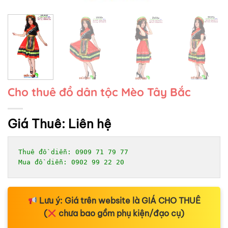
Cho thuê đồ dân tộc Mèo Tây Bắc
Giá Thuê:
Liên hệ
Thuê đồ diễn: 0909 71 79 77

Mua đồ diễn: 0902 99 22 20
Lưu ý:
Giá trên website là
GIÁ CHO THUÊ
(
chưa bao gồm phụ kiện/đạo cụ)