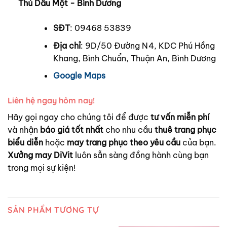
Thủ Dầu Một - Bình Dương
SĐT
: 09468 53839
Địa chỉ
: 9D/50 Đường N4, KDC Phú Hồng
Khang, Bình Chuẩn, Thuận An, Bình Dương
Google Maps
Liên hệ ngay hôm nay!
Hãy gọi ngay cho chúng tôi để được
tư vấn miễn phí
và nhận
báo giá tốt nhất
cho nhu cầu
thuê trang phục
biểu diễn
hoặc
may trang phục theo yêu cầu
của bạn.
Xưởng may DiVit
luôn sẵn sàng đồng hành cùng bạn
trong mọi sự kiện!
SẢN PHẨM TƯƠNG TỰ