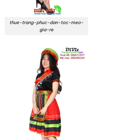
thue-trang-phuc-dan-toc-meo-
gia-re