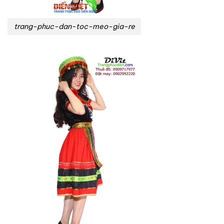
trang-phuc-dan-toc-meo-gia-re