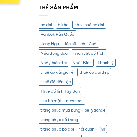
THẺ SẢN PHẨM
áo dài
bà ba
cho thuê áo dài
Hanbok Hàn Quốc
Hằng Nga - tiên nữ - chú Cuội
Múa đồng dao
nhân vật cổ tích
Nhảy hiện đại
Nhật Bình
Thanh lý
thuê áo dài giá rẻ
thuê áo dài đẹp
thuê đồ dân tộc
Thuê đồ lính Tây Sơn
thú hở mặt - masscot
trang phuc mua bung - bellydance
trang phục cổ trang
trang phục bộ đội - hải quân - lính