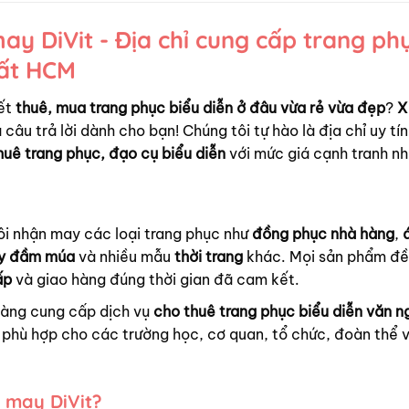
y DiVit - Địa chỉ cung cấp trang ph
hất HCM
ết
thuê, mua trang phục biểu diễn ở đâu vừa rẻ vừa đẹp
?
X
 câu trả lời dành cho bạn! Chúng tôi tự hào là địa chỉ uy tín
huê trang phục, đạo cụ biểu diễn
với mức giá cạnh tranh nh
ôi nhận may các loại trang phục như
đồng phục nhà hàng
,
y đầm múa
và nhiều mẫu
thời trang
khác. Mọi sản phẩm đ
ấp
và giao hàng đúng thời gian đã cam kết.
hàng cung cấp dịch vụ
cho thuê trang phục biểu diễn văn n
phù hợp cho các trường học, cơ quan, tổ chức, đoàn thể 
 may DiVit?