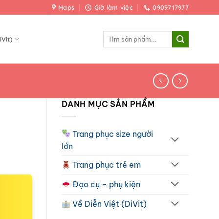
Maps
Giờ làm việc
0909717977
Tìm
iVit)
kiếm:
DANH MỤC SẢN PHẨM
Trang phục size người
lớn
Trang phục trẻ em
Đạo cụ – phụ kiện
Về Diễn Việt (DiVit)