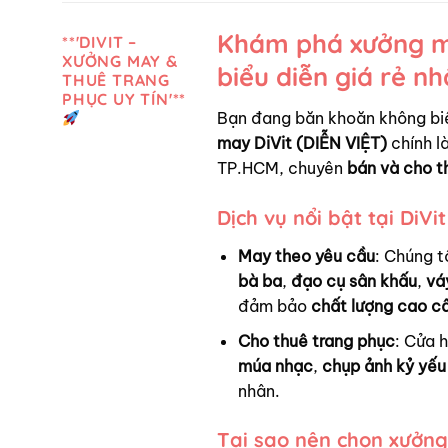
Khám phá xưởng ma
**'DIVIT –
XƯỞNG MAY &
biểu diễn giá rẻ n
THUÊ TRANG
PHỤC UY TÍN'**
Bạn đang băn khoăn không bi
may DiVit (DIỄN VIỆT)
chính là
TP.HCM, chuyên
bán và cho t
Dịch vụ nổi bật tại DiVit
May theo yêu cầu
: Chúng t
bà ba
,
đạo cụ sân khấu
,
vá
đảm bảo
chất lượng cao c
Cho thuê trang phục
: Cửa 
múa nhạc
,
chụp ảnh kỷ yếu
nhân.
Tại sao nên chọn xưởng