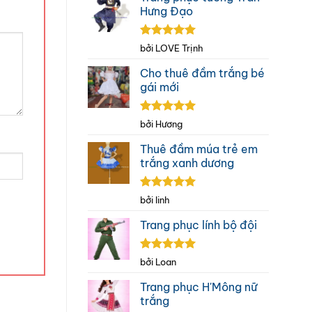
Hưng Đạo
Được xếp
bởi LOVE Trịnh
hạng
5
5
sao
Cho thuê đầm trắng bé
gái mới
Được xếp
bởi Hương
hạng
5
5
sao
Thuê đầm múa trẻ em
trắng xanh dương
Được xếp
bởi linh
hạng
5
5
sao
Trang phục lính bộ đội
Được xếp
bởi Loan
hạng
5
5
sao
Trang phục H'Mông nữ
trắng