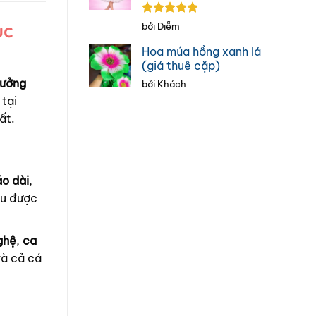
Được xếp
ục
bởi Diễm
hạng
5
5
sao
Hoa múa hồng xanh lá
(giá thuê cặp)
ưởng
bởi Khách
 tại
ất.
áo dài
,
ều được
ghệ
,
ca
và cả cá