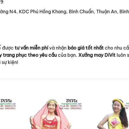
39
ờng N4, KDC Phú Hồng Khang, Bình Chuẩn, Thuận An, Bìn
để được
tư vấn miễn phí
và nhận
báo giá tốt nhất
cho nhu c
 trang phục theo yêu cầu
của bạn.
Xưởng may DiVit
luôn 
sự kiện!