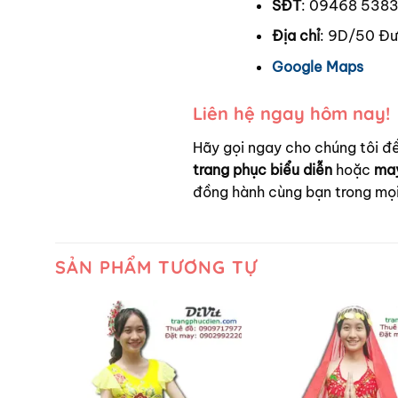
SĐT
: 09468 538
Địa chỉ
: 9D/50 Đư
Google Maps
Liên hệ ngay hôm nay!
Hãy gọi ngay cho chúng tôi 
trang phục biểu diễn
hoặc
may
đồng hành cùng bạn trong mọi 
SẢN PHẨM TƯƠNG TỰ