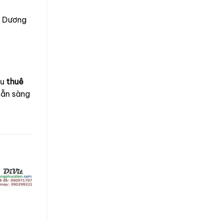
h Dương
ầu
thuê
sẵn sàng