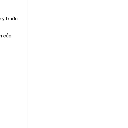
 kỹ trước
h của