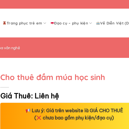
Trang phục trẻ em
Đạo cụ – phụ kiện
Về Diễn Việt (D
a văn nghệ
Cho thuê đầm múa học sinh
Giá Thuê:
Liên hệ
Lưu ý:
Giá trên website là
GIÁ CHO THUÊ
(
chưa bao gồm phụ kiện/đạo cụ)