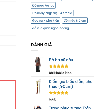
Đồ múa Âu lạc
Đồ nhảy nhịp điệu Aerobic
đạo cụ - phụ kiện
đồ múa trẻ em
đồ vua quan ngoc hoang
ĐÁNH GIÁ
Bà ba nữ nâu
Được xếp
bởi Mobile Mobi
hạng
5
5
sao
Kiếm giả biểu diễn, cho
thuê (90cm)
Được xếp
bởi Bi
hạng
5
5
sao
Trang phục tướng Trần