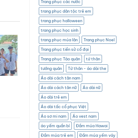
Trang phục các nước
trang phục dân tộc trẻ em
trang phục halloween
trang phục học sinh
trang phục múa lân
Trang phục Noel
Trang phục tiền sử cổ đại
Trang phục Táo quân
tứ thân
tướng quân
Tứ thân - áo dài the
Áo dài cách tân nam
Áo dài cách tân nữ
Áo dài nữ
Áo dài trẻ em
Áo dài tấc cổ phục Việt
Áo sơ mi nam
Áo vest nam
áo yếm quần bí
Đầm múa Hawai
Đầm múa trẻ em
Đầm múa yếm váy