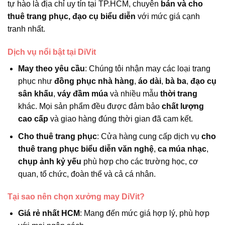
tự hào là địa chỉ uy tín tại TP.HCM, chuyên
bán và cho
thuê trang phục, đạo cụ biểu diễn
với mức giá cạnh
tranh nhất.
Dịch vụ nổi bật tại DiVit
May theo yêu cầu
: Chúng tôi nhận may các loại trang
phục như
đồng phục nhà hàng
,
áo dài
,
bà ba
,
đạo cụ
sân khấu
,
váy đầm múa
và nhiều mẫu
thời trang
khác. Mọi sản phẩm đều được đảm bảo
chất lượng
cao cấp
và giao hàng đúng thời gian đã cam kết.
Cho thuê trang phục
: Cửa hàng cung cấp dịch vụ
cho
thuê trang phục biểu diễn văn nghệ
,
ca múa nhạc
,
chụp ảnh kỷ yếu
phù hợp cho các trường học, cơ
quan, tổ chức, đoàn thể và cả cá nhân.
Tại sao nên chọn xưởng may DiVit?
Giá rẻ nhất HCM
: Mang đến mức giá hợp lý, phù hợp