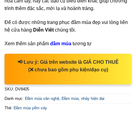
hoa cầm tay, hay các đạo cụ biểu diễn khác giúp chương
trình thêm đặc sắc, mới lạ và hoành tráng.
Để có được những trang phục đầm múa đẹp vui lòng liên
hệ cửa hàng
Diễn Viêt
chúng tôi.
Xem thêm sản phẩm
đầm múa
tương tự
📢
Lưu ý:
Giá trên website là
GIÁ CHO THUÊ
(❌ chưa bao gồm phụ kiện/đạo cụ)
SKU:
DV8405
Danh mục:
Đầm múa văn nghệ
,
Đầm múa, nhảy hiện đại
Thẻ:
Đầm múa yếm váy