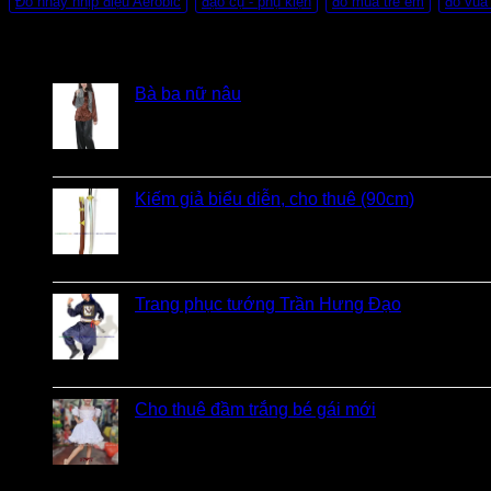
Đồ nhảy nhịp điệu Aerobic
đạo cụ - phụ kiện
đồ múa trẻ em
đồ vua
Đánh giá
Bà ba nữ nâu
Được xếp hạng
5
5 sao
bởi Mobile Mobi
Kiếm giả biểu diễn, cho thuê (90cm)
Được xếp hạng
5
5 sao
bởi Bi
Trang phục tướng Trần Hưng Đạo
Được xếp hạng
5
5 sao
bởi LOVE Trịnh
Cho thuê đầm trắng bé gái mới
Được xếp hạng
5
5 sao
bởi Hương