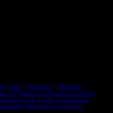
ình
Thanh lý
thuê áo dài giá rẻ
thuê áo dài đẹp
quân - lính
Trang phục các nước
trang phục dân tộc trẻ em
tướng quân
Tứ thân - áo dài the
Áo dài cách tân nam
Đầm múa trẻ em
Đầm múa yếm váy
Đồ múa Âu lạc