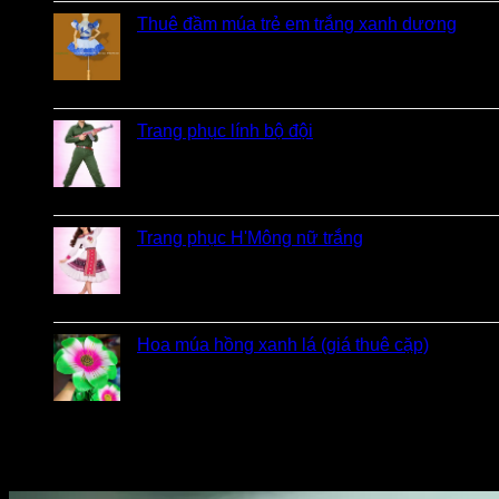
Thuê đầm múa trẻ em trắng xanh dương
Được xếp hạng
5
5 sao
bởi linh
Trang phục lính bộ đội
Được xếp hạng
5
5 sao
bởi Loan
Trang phục H'Mông nữ trắng
Được xếp hạng
5
5 sao
bởi Diễm
Hoa múa hồng xanh lá (giá thuê cặp)
bởi Khách