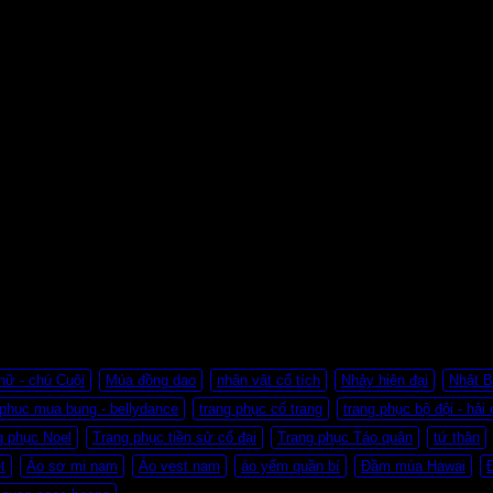
nữ - chú Cuội
Múa đồng dao
nhân vật cổ tích
Nhảy hiện đại
Nhật B
 phuc mua bung - bellydance
trang phục cổ trang
trang phục bộ đội - hải 
g phục Noel
Trang phục tiền sử cổ đại
Trang phục Táo quân
tứ thân
t
Áo sơ mi nam
Áo vest nam
áo yếm quần bí
Đầm múa Hawai