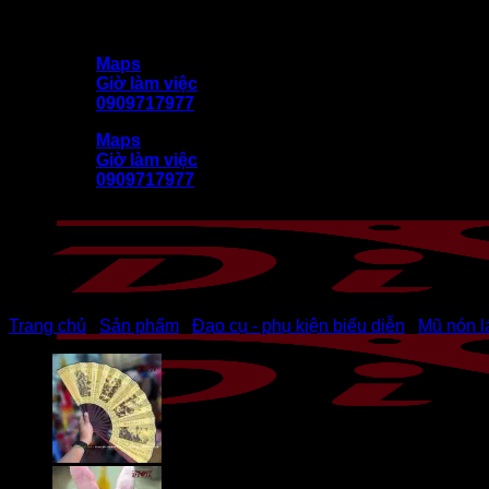
Bỏ
DiVit (Diễn Việt) kính chào quý khách
qua
Maps
nội
Giờ làm việc
dung
0909717977
Maps
Giờ làm việc
0909717977
Trang chủ
/
Sản phẩm
/
Đạo cụ - phụ kiện biểu diễn
/
Mũ nón lá