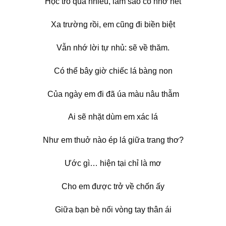
Học trò quá nhiều, làm sao cô nhớ hết
Xa trường rồi, em cũng đi biền biệt
Vẫn nhớ lời tự nhủ: sẽ về thăm.
Có thể bây giờ chiếc lá bàng non
Của ngày em đi đã úa màu nâu thẫm
Ai sẽ nhặt dùm em xác lá
Như em thuở nào ép lá giữa trang thơ?
Ước gì… hiện tại chỉ là mơ
Cho em được trở về chốn ấy
Giữa bạn bè nối vòng tay thân ái