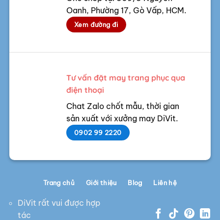
Oanh, Phường 17, Gò Vấp, HCM.
Xem đường đi
Tư vấn đặt may trang phục qua
điện thoại
Chat Zalo chốt mẫu, thời gian
sản xuất với xưởng may DiVit.
0902 99 2220
Trang chủ
Giới thiệu
Blog
Liên hệ
DiVit rất vui được hợp
tác