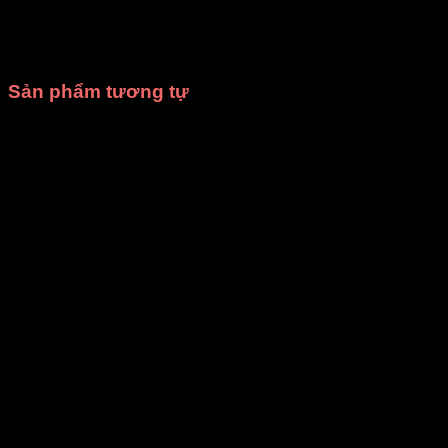
diễn
hoặc
may trang phục theo yêu cầu
của bạn.
Xưởng
may DiVit
luôn sẵn sàng đồng hành cùng bạn trong mọi sự
kiện!
Sản phẩm tương tự