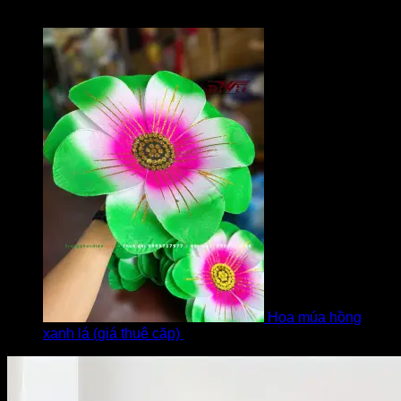
Được xếp hạng
5
5 sao
bởi Diễm
Hoa múa hồng
xanh lá (giá thuê cặp)
bởi Khách