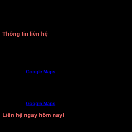
với mọi ngân sách.
Chất lượng đảm bảo
: Trang phục được thiết kế tinh
tế, sử dụng chất liệu tốt, kiểm tra kỹ trước khi giao.
Giao hàng đúng hẹn
: Luôn tôn trọng thời gian, đảm
bảo không làm gián đoạn kế hoạch của bạn.
Thông tin liên hệ
Trang phục DiVit Gò Vấp - Tất cả các quận Hồ Chí
Minh
SĐT
: 0902992220 - 0909717977
Địa chỉ
: 309/3 Nguyễn Oanh, P17, Gò Vấp,
TP.HCM
Google Maps
Trang phục DiVit Thủ Đức - Thuận An - Tân Uyên -
Thủ Dầu Một - Bình Dương
SĐT
: 09468 53839
Địa chỉ
: 9D/50 Đường N4, KDC Phú Hồng
Khang, Bình Chuẩn, Thuận An, Bình Dương
Google Maps
Liên hệ ngay hôm nay!
Hãy gọi ngay cho chúng tôi để được
tư vấn miễn phí
và
nhận
báo giá tốt nhất
cho nhu cầu
thuê trang phục biểu