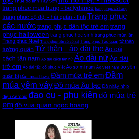
thú hở mặt - masscot
Thuê đồ lính Tây Sơn
trang phuc mua bung - bellydance
trang phục cổ trang
Trang phục
trang phục bộ đội - hải quân - lính
các nước
trang
trang phục dân tộc trẻ em
phục halloween
trang phục học sinh
trang phục múa lân
Trang phục Noel
tứ thân
Trang phục Táo quân
Trang phục tiền sử cổ đại
Tứ thân - áo dài the
Áo dài
tướng quân
Áo dài nữ
Áo dài
cách tân nam
Áo dài cách tân nữ
trẻ em
áo yếm
Áo sơ mi nam
Áo dài tấc cổ phục Việt
Áo vest nam
Đầm
Đầm múa trẻ em
quần bí
Đầm múa Hawai
múa yếm váy
Đồ múa Âu lạc
Đồ nhảy nhịp
đạo cụ - phụ kiện
đồ múa trẻ
điệu Aerobic
em
đồ vua quan ngoc hoang
Đánh giá