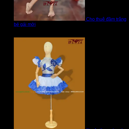
Cho thuê đầm trắng
bé gái mới
Được xếp hạng
5
5 sao
bởi Hương