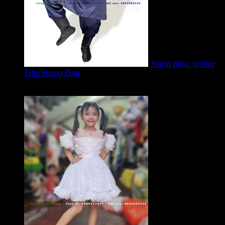
Trang phục tướng
Trần Hưng Đạo
Được xếp hạng
5
5 sao
bởi LOVE Trịnh