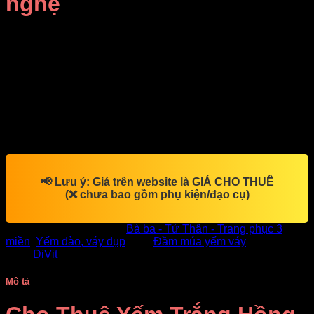
nghệ
Giá Thuê:
Liên hệ
Yếm trắng hồng múa văn nghệ
Với
yếm trắng hồng múa văn nghệ
, bạn sẽ hóa thân thành
một nàng thơ dịu dàng, đậm chất Việt Nam. Liên hệ ngay với
DiVit để đặt thuê hoặc mua sỉ cho các tiết mục biểu diễn của
bạn. Chúng tôi luôn sẵn sàng đồng hành cùng bạn trên mọi
sân khấu.
📢
Lưu ý:
Giá trên website là
GIÁ CHO THUÊ
(❌ chưa bao gồm phụ kiện/đạo cụ)
SKU:
15236
Danh mục:
Bà ba - Tứ Thân - Trang phục 3
miền
,
Yếm đào, váy đụp
Thẻ:
Đầm múa yếm váy
Thương
hiệu:
DiVit
Mô tả