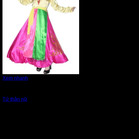
Xem nhanh
Áo tứ thân - Áo dài the miền Bắc
Tứ thân nữ
Giá Thuê:
Liên hệ