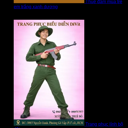
Thuê đầm múa trẻ
em trắng xanh dương
Được xếp hạng
5
5 sao
bởi linh
Trang phục lính bộ