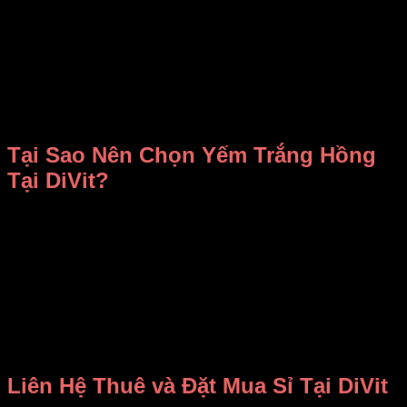
kế váy rộng tạo hiệu ứng bay bổng, rất hợp với các điệu múa
dân gian hoặc biểu diễn nhóm tại trường học, lễ hội. Đi kèm
là nơ buộc eo cùng tông hồng, giúp tôn dáng và hoàn thiện
tổng thể trang phục.
Bộ yếm này đặc biệt phù hợp cho các tiết mục văn nghệ cần
sự nhẹ nhàng, duyên dáng, như múa quạt, múa nón, hay các
màn trình diễn mang đậm nét văn hóa Việt Nam.
Tại Sao Nên Chọn Yếm Trắng Hồng
Tại DiVit?
Dễ mặc cho mọi dáng người:
Thiết kế không size, có
dây cột điều chỉnh linh hoạt, phù hợp với mọi vóc dáng.
Chất liệu thoải mái:
Vải voan và lụa mềm mại, nhẹ
nhàng, giúp bạn tự tin trong từng chuyển động.
Nếu muốn thêm phần nổi bật, bạn có thể thuê thêm phụ kiện
như cài đầu, quạt múa hoặc vòng cổ tại DiVit để hoàn thiện
phong cách.
Liên Hệ Thuê và Đặt Mua Sỉ Tại DiVit