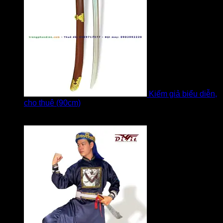
Kiếm giả biểu diễn,
cho thuê (90cm)
Được xếp hạng
5
5 sao
bởi Bi