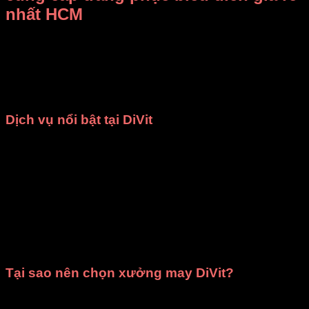
nhất HCM
Bạn đang băn khoăn không biết
thuê, mua trang phục biểu
diễn ở đâu vừa rẻ vừa đẹp
?
Xưởng may DiVit (DIỄN
VIỆT)
chính là câu trả lời dành cho bạn! Chúng tôi tự hào là
địa chỉ uy tín tại TP.HCM, chuyên
bán và cho thuê trang
phục, đạo cụ biểu diễn
với mức giá cạnh tranh nhất.
Dịch vụ nổi bật tại DiVit
May theo yêu cầu
: Chúng tôi nhận may các loại trang
phục như
đồng phục nhà hàng
,
áo dài
,
bà ba
,
đạo
cụ sân khấu
,
váy đầm múa
và nhiều mẫu
thời trang
khác. Mọi sản phẩm đều được đảm bảo
chất lượng
cao cấp
và giao hàng đúng thời gian đã cam kết.
Cho thuê trang phục
: Cửa hàng cung cấp dịch vụ
cho thuê trang phục biểu diễn văn nghệ
,
ca múa
nhạc
,
chụp ảnh kỷ yếu
phù hợp cho các trường học,
cơ quan, tổ chức, đoàn thể và cả cá nhân.
Tại sao nên chọn xưởng may DiVit?
Giá rẻ nhất HCM
: Mang đến mức giá hợp lý, phù hợp