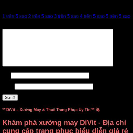
Đánh giá của bạn
1 trên 5 sao
2 trên 5 sao
3 trên 5 sao
4 trên 5 sao
5 trên 5 sao
Đánh giá của bạn
*
Tên
Email
**'DiVit – Xưởng May & Thuê Trang Phục Uy Tín'** 🚀
Khám phá xưởng may DiVit - Địa chỉ
cung cấp trang phục biểu diễn giá rẻ