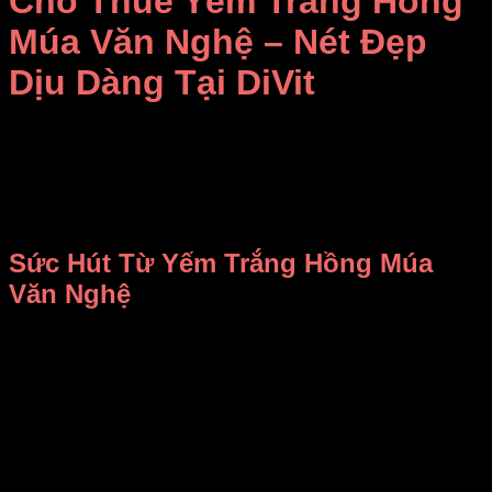
Cho Thuê Yếm Trắng Hồng
Múa Văn Nghệ – Nét Đẹp
Dịu Dàng Tại DiVit
Bạn đang tìm kiếm một bộ trang phục vừa nhẹ nhàng vừa
nổi bật cho tiết mục múa văn nghệ sắp tới? Hãy khám phá
ngay
yếm trắng hồng múa văn nghệ
tại
DiVit
– một lựa
chọn hoàn hảo để mang đến vẻ đẹp dịu dàng, thanh thoát
trên sân khấu.
Sức Hút Từ Yếm Trắng Hồng Múa
Văn Nghệ
Bộ
yếm trắng hồng múa văn nghệ
là sự hòa quyện tinh tế
giữa nét truyền thống của yếm Việt Nam và phong cách hiện
đại. Phần yếm màu trắng được thêu hoa văn hồng phấn nổi
bật, tạo cảm giác vừa tinh khôi vừa ấm áp. Điểm nhấn là họa
tiết hoa thêu tay tỉ mỉ, mang đến vẻ đẹp mềm mại và nữ tính.
Phần váy hồng phấn dài thướt tha, làm từ chất liệu voan
nhẹ, giúp bạn dễ dàng di chuyển trong từng bước múa. Thiết