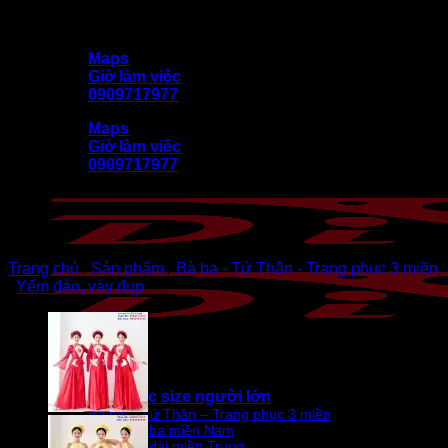
Bỏ
DiVit (Diễn Việt) kính chào quý khách
qua
Maps
nội
Giờ làm việc
dung
0909717977
Maps
Giờ làm việc
0909717977
Trang chủ
/
Sản phẩm
/
Bà ba - Tứ Thân - Trang phục 3 miền
/
Yếm đào, váy đụp
🎭 Trang phục size người lớn
Bà ba – Tứ Thân – Trang phục 3 miền
Bà ba miền Nam
Áo dài miền Trung