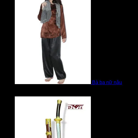
Bà ba nữ nâu
Được xếp hạng
5
5 sao
bởi Mobile Mobi