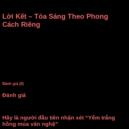
không nhận may đo theo yêu cầu.
Lời Kết – Tỏa Sáng Theo Phong
Cách Riêng
Với
yếm trắng hồng múa văn nghệ
, bạn sẽ hóa thân thành
một nàng thơ dịu dàng, đậm chất Việt Nam. Liên hệ ngay với
DiVit để đặt thuê hoặc mua sỉ cho các tiết mục biểu diễn của
bạn. Chúng tôi luôn sẵn sàng đồng hành cùng bạn trên mọi
sân khấu.
Trân trọng,
DiVit – Mang nét đẹp văn hóa đến gần bạn
Đánh giá (0)
Đánh giá
Chưa có đánh giá nào.
Hãy là người đầu tiên nhận xét “Yếm trắng
hồng múa văn nghệ”