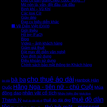
Đạo cụ dân gian(Chèo, cuốc, trống…)
Mũ nón lá, vấn, đội đầu, cài đầu
Binh khí – Vũ Khí
Các loại Cờ
Giày dép
Đạo cụ biểu diễn khác
🏢 Về Diễn Việt (DiVit)
Giới thiệu
Hỗ trợ (FaQ)
Blog
Video – ảnh khách hàng
Giảm giá thuê
Đặt may đồ diễn văn nghệ
Quy định sử dụng
Điều khoản sử dụng
Chính sách bảo mật thông tin Khách hàng
Thẻ sản phẩm
cho thuê áo dài
bà ba
Hanbok Hàn
áo dài
Hằng Nga - tiên nữ - chú Cuội
Quốc
Múa
nhân vật cổ tích
đồng dao
Nhảy hiện đại
Nhật Bình
thuê đồ dân
Thanh lý
thuê áo dài đẹp
thuê áo dài giá rẻ
tộc