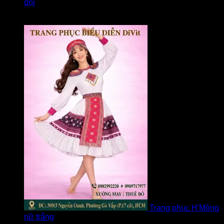
đội
Được xếp hạng
5
5 sao
bởi Loan
Trang phục H'Mông
nữ trắng