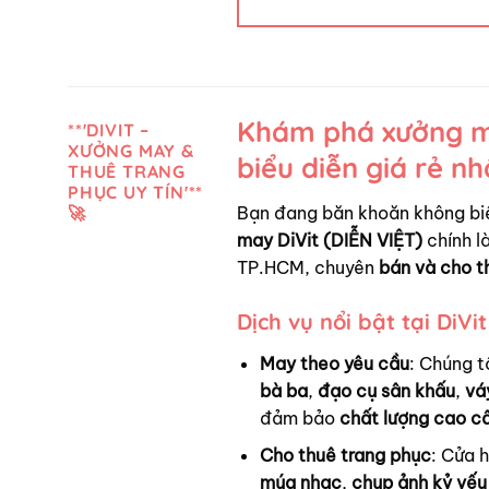
Khám phá xưởng ma
**'DIVIT –
XƯỞNG MAY &
biểu diễn giá rẻ n
THUÊ TRANG
PHỤC UY TÍN'**
Bạn đang băn khoăn không bi
🚀
may DiVit (DIỄN VIỆT)
chính là
TP.HCM, chuyên
bán và cho t
Dịch vụ nổi bật tại DiVit
May theo yêu cầu
: Chúng t
bà ba
,
đạo cụ sân khấu
,
vá
đảm bảo
chất lượng cao c
Cho thuê trang phục
: Cửa 
múa nhạc
,
chụp ảnh kỷ yếu