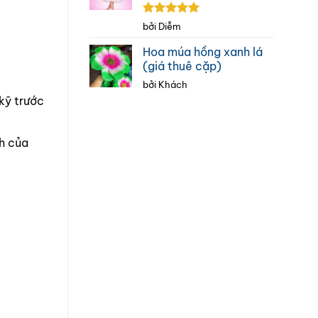
Được xếp
bởi Diễm
hạng
5
5
sao
Hoa múa hồng xanh lá
(giá thuê cặp)
bởi Khách
 kỹ trước
h của