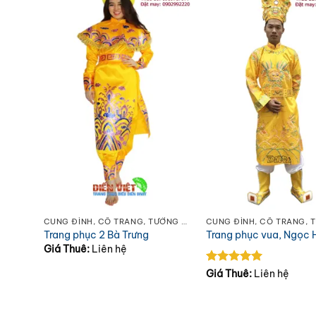
CUNG ĐÌNH, CỔ TRANG, TƯỚNG QUÂN, ÂU LẠC
CUNG ĐÌNH, CỔ TRANG, TƯỚNG QUÂN, ÂU LẠC
 đẩu
Trang phục 2 Bà Trưng
Trang phục vua, Ngọc
Giá Thuê:
Liên hệ
Được xếp
Giá Thuê:
Liên hệ
hạng
5
5
sao