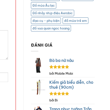
Đồ múa Âu lạc
Đồ nhảy nhịp điệu Aerobic
đạo cụ - phụ kiện
đồ múa trẻ em
đồ vua quan ngoc hoang
ĐÁNH GIÁ
Bà ba nữ nâu
Được xếp
bởi Mobile Mobi
hạng
5
5
sao
Kiếm giả biểu diễn, cho
thuê (90cm)
Được xếp
bởi Bi
hạng
5
5
sao
Trang phục tướng Trần