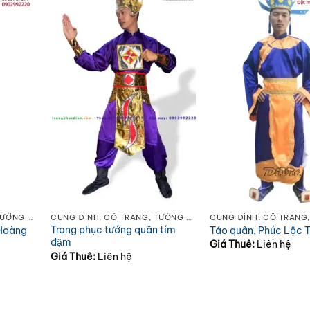
CUNG ĐÌNH, CỔ TRANG, TƯỚNG QUÂN, ÂU LẠC
CUNG ĐÌNH, CỔ TRANG, TƯỚNG QUÂN, ÂU LẠC
Trang phục tướng quân tím
 Hoàng
Táo quân, Phúc Lộc 
đậm
Giá Thuê:
Liên hệ
Giá Thuê:
Liên hệ