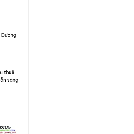
h Dương
ầu
thuê
sẵn sàng