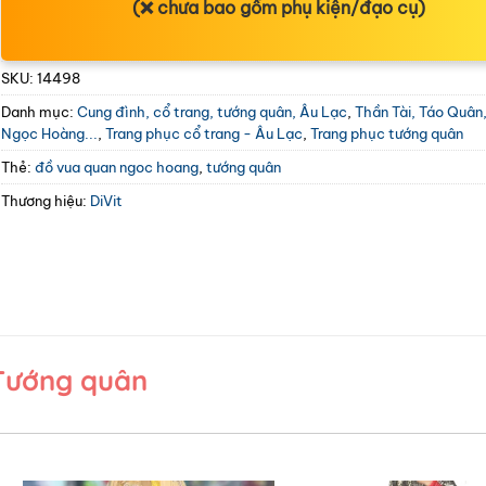
(❌ chưa bao gồm phụ kiện/đạo cụ)
SKU:
14498
Danh mục:
Cung đình, cổ trang, tướng quân, Âu Lạc
,
Thần Tài, Táo Quân,
Ngọc Hoàng...
,
Trang phục cổ trang - Âu Lạc
,
Trang phục tướng quân
Thẻ:
đồ vua quan ngoc hoang
,
tướng quân
Thương hiệu:
DiVit
Tướng quân