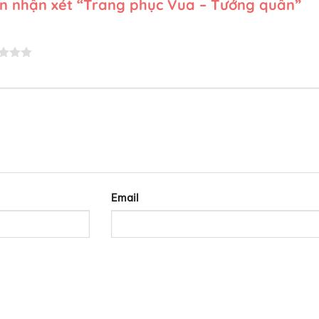
ên nhận xét “Trang phục Vua – Tướng quân”
Email