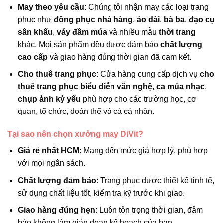
May theo yêu cầu
: Chúng tôi nhận may các loại trang
phục như
đồng phục nhà hàng
,
áo dài
,
bà ba
,
đạo cụ
sân khấu
,
váy đầm múa
và nhiều mẫu
thời trang
khác. Mọi sản phẩm đều được đảm bảo
chất lượng
cao cấp
và giao hàng đúng thời gian đã cam kết.
Cho thuê trang phục
: Cửa hàng cung cấp dịch vụ
cho
thuê trang phục biểu diễn văn nghệ
,
ca múa nhạc
,
chụp ảnh kỷ yếu
phù hợp cho các trường học, cơ
quan, tổ chức, đoàn thể và cả cá nhân.
Tại sao nên chọn xưởng may DiVit?
Giá rẻ nhất HCM
: Mang đến mức giá hợp lý, phù hợp
với mọi ngân sách.
Chất lượng đảm bảo
: Trang phục được thiết kế tinh tế,
sử dụng chất liệu tốt, kiểm tra kỹ trước khi giao.
Giao hàng đúng hẹn
: Luôn tôn trọng thời gian, đảm
bảo không làm gián đoạn kế hoạch của bạn.