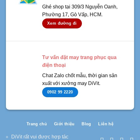
Ghé shop tại 309/3 Nguyễn Oanh,
Phường 17, Gò Vấp, HCM.
Xem đường đi
Tư vấn đặt may trang phục qua
điện thoại
Chat Zalo chốt mẫu, thời gian sản
xuất với xưởng may DiVit.
0902 99 2220
Trang chủ
Giới thiệu
Blog
Liên hệ
DiVit rất vui được hợp tác