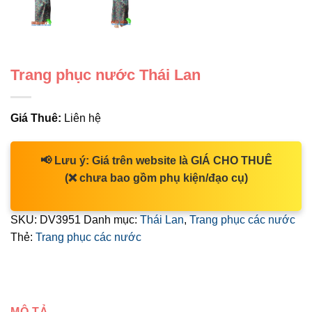
Trang phục nước Thái Lan
Giá Thuê:
Liên hệ
📢
Lưu ý:
Giá trên website là
GIÁ CHO THUÊ
(❌ chưa bao gồm phụ kiện/đạo cụ)
SKU:
DV3951
Danh mục:
Thái Lan
,
Trang phục các nước
Thẻ:
Trang phục các nước
MÔ TẢ