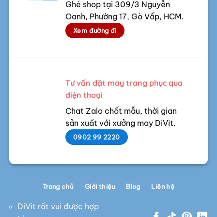
Ghé shop tại 309/3 Nguyễn
Oanh, Phường 17, Gò Vấp, HCM.
Xem đường đi
Tư vấn đặt may trang phục qua
điện thoại
Chat Zalo chốt mẫu, thời gian
sản xuất với xưởng may DiVit.
0902 99 2220
Trang chủ
Giới thiệu
Blog
Liên hệ
DiVit rất vui được hợp