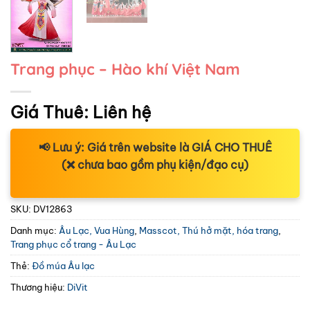
Trang phục – Hào khí Việt Nam
Giá Thuê:
Liên hệ
📢
Lưu ý:
Giá trên website là
GIÁ CHO THUÊ
(❌ chưa bao gồm phụ kiện/đạo cụ)
SKU:
DV12863
Danh mục:
Âu Lạc, Vua Hùng
,
Masscot, Thú hở mặt, hóa trang
,
Trang phục cổ trang - Âu Lạc
Thẻ:
Đồ múa Âu lạc
Thương hiệu:
DiVit