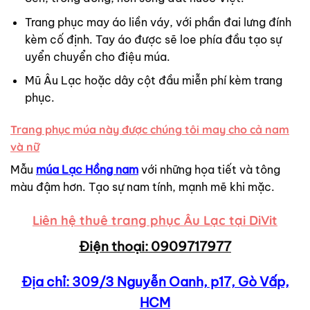
Trang phục may áo liền váy, với phần đai lưng đính
kèm cố định. Tay áo được sẽ loe phía đầu tạo sự
uyển chuyển cho điệu múa.
Mũ Âu Lạc hoặc dây cột đầu miễn phí kèm trang
phục.
Trang phục múa này được chúng tôi may cho cả nam
và nữ
Mẫu
múa Lạc Hồng nam
với những họa tiết và tông
màu đậm hơn. Tạo sự nam tính, mạnh mẽ khi mặc.
Liên hệ thuê trang phục Âu Lạc tại DiVit
Điện thoại: 0909717977
Địa chỉ: 309/3 Nguyễn Oanh, p17, Gò Vấp,
HCM