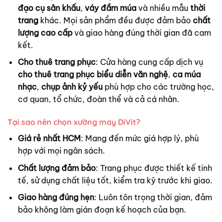
đạo cụ sân khấu
,
váy đầm múa
và nhiều mẫu
thời
trang
khác. Mọi sản phẩm đều được đảm bảo
chất
lượng cao cấp
và giao hàng đúng thời gian đã cam
kết.
Cho thuê trang phục
: Cửa hàng cung cấp dịch vụ
cho thuê trang phục biểu diễn văn nghệ
,
ca múa
nhạc
,
chụp ảnh kỷ yếu
phù hợp cho các trường học,
cơ quan, tổ chức, đoàn thể và cả cá nhân.
Tại sao nên chọn xưởng may DiVit?
Giá rẻ nhất HCM
: Mang đến mức giá hợp lý, phù
hợp với mọi ngân sách.
Chất lượng đảm bảo
: Trang phục được thiết kế tinh
tế, sử dụng chất liệu tốt, kiểm tra kỹ trước khi giao.
Giao hàng đúng hẹn
: Luôn tôn trọng thời gian, đảm
bảo không làm gián đoạn kế hoạch của bạn.