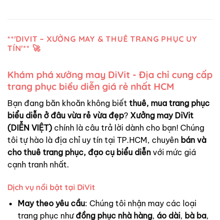
**'DIVIT – XƯỞNG MAY & THUÊ TRANG PHỤC UY
TÍN'** 🚀
Khám phá xưởng may DiVit - Địa chỉ cung cấp
trang phục biểu diễn giá rẻ nhất HCM
Bạn đang băn khoăn không biết
thuê, mua trang phục
biểu diễn ở đâu vừa rẻ vừa đẹp
?
Xưởng may DiVit
(DIỄN VIỆT)
chính là câu trả lời dành cho bạn! Chúng
tôi tự hào là địa chỉ uy tín tại TP.HCM, chuyên
bán và
cho thuê trang phục, đạo cụ biểu diễn
với mức giá
cạnh tranh nhất.
Dịch vụ nổi bật tại DiVit
May theo yêu cầu
: Chúng tôi nhận may các loại
trang phục như
đồng phục nhà hàng
,
áo dài
,
bà ba
,