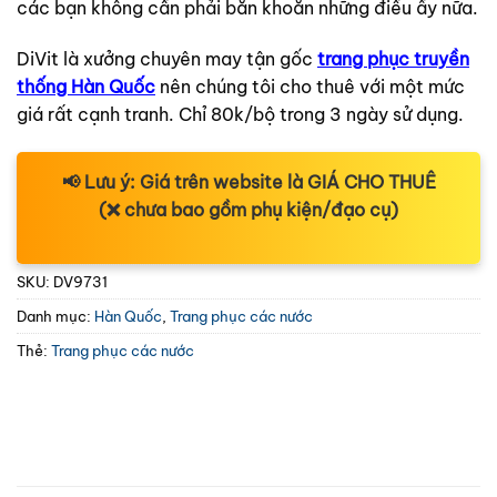
các bạn không cần phải băn khoăn những điều ấy nữa.
DiVit là xưởng chuyên may tận gốc
trang phục truyền
thống Hàn Quốc
nên chúng tôi cho thuê với một mức
giá rất cạnh tranh. Chỉ 80k/bộ trong 3 ngày sử dụng.
📢
Lưu ý:
Giá trên website là
GIÁ CHO THUÊ
(❌ chưa bao gồm phụ kiện/đạo cụ)
SKU:
DV9731
Danh mục:
Hàn Quốc
,
Trang phục các nước
Thẻ:
Trang phục các nước