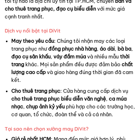
tôi tự hào là địa chỉ uy tín tại TP.HCM, chuyên
bán và
cho thuê trang phục, đạo cụ biểu diễn
với mức giá
cạnh tranh nhất.
Dịch vụ nổi bật tại DiVit
May theo yêu cầu
: Chúng tôi nhận may các loại
trang phục như
đồng phục nhà hàng
,
áo dài
,
bà ba
,
đạo cụ sân khấu
,
váy đầm múa
và nhiều mẫu
thời
trang
khác. Mọi sản phẩm đều được đảm bảo
chất
lượng cao cấp
và giao hàng đúng thời gian đã cam
kết.
Cho thuê trang phục
: Cửa hàng cung cấp dịch vụ
cho thuê trang phục biểu diễn văn nghệ
,
ca múa
nhạc
,
chụp ảnh kỷ yếu
phù hợp cho các trường học,
cơ quan, tổ chức, đoàn thể và cả cá nhân.
Tại sao nên chọn xưởng may DiVit?
Giá rẻ nhất HCM
: Mang đến mức giá hợp lý, phù