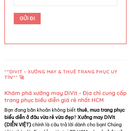
**'DIVIT – XƯỞNG MAY & THUÊ TRANG PHỤC UY
TÍN'** 🚀
Khám phá xưởng may DiVit - Địa chỉ cung cấp
trang phục biểu diễn giá rẻ nhất HCM
Bạn đang băn khoăn không biết
thuê, mua trang phục
biểu diễn ở đâu vừa rẻ vừa đẹp
?
Xưởng may DiVit
(DIỄN VIỆT)
chính là câu trả lời dành cho bạn! Chúng