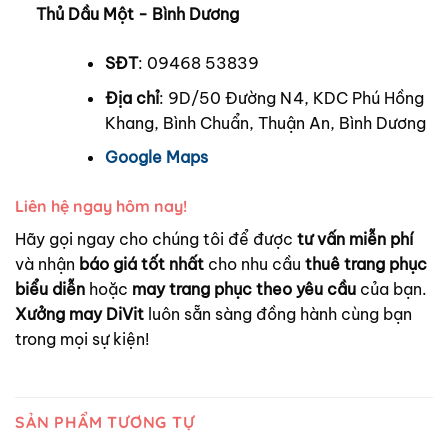
Thủ Dầu Một - Bình Dương
SĐT
: 09468 53839
Địa chỉ
: 9D/50 Đường N4, KDC Phú Hồng
Khang, Bình Chuẩn, Thuận An, Bình Dương
Google Maps
Liên hệ ngay hôm nay!
Hãy gọi ngay cho chúng tôi để được
tư vấn miễn phí
và nhận
báo giá tốt nhất
cho nhu cầu
thuê trang phục
biểu diễn
hoặc
may trang phục theo yêu cầu
của bạn.
Xưởng may DiVit
luôn sẵn sàng đồng hành cùng bạn
trong mọi sự kiện!
SẢN PHẨM TƯƠNG TỰ