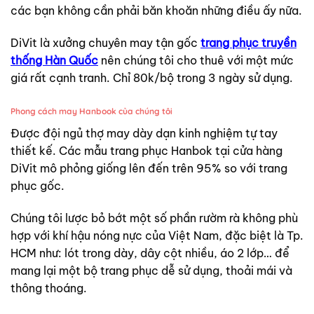
các bạn không cần phải băn khoăn những điều ấy nữa.
DiVit là xưởng chuyên may tận gốc
trang phục truyền
thống Hàn Quốc
nên chúng tôi cho thuê với một mức
giá rất cạnh tranh. Chỉ 80k/bộ trong 3 ngày sử dụng.
Phong cách may Hanbook của chúng tôi
Được đội ngủ thợ may dày dạn kinh nghiệm tự tay
thiết kế. Các mẫu trang phục Hanbok tại cửa hàng
DiVit mô phỏng giống lên đến trên 95% so với trang
phục gốc.
Chúng tôi lược bỏ bớt một số phần rườm rà không phù
hợp với khí hậu nóng nực của Việt Nam, đặc biệt là Tp.
HCM như: lót trong dày, dây cột nhiều, áo 2 lớp… để
mang lại một bộ trang phục dễ sử dụng, thoải mái và
thông thoáng.