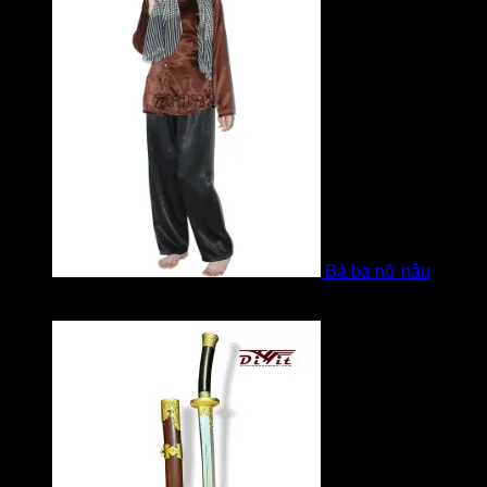
Bà ba nữ nâu
Được xếp hạng
5
5 sao
bởi Mobile Mobi