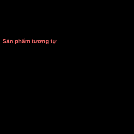
Hãy gọi ngay cho chúng tôi để được
tư vấn miễn phí
và
nhận
báo giá tốt nhất
cho nhu cầu
thuê trang phục biểu
diễn
hoặc
may trang phục theo yêu cầu
của bạn.
Xưởng
may DiVit
luôn sẵn sàng đồng hành cùng bạn trong mọi sự
kiện!
Sản phẩm tương tự