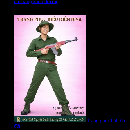
em trắng xanh dương
Được xếp hạng
5
5 sao
bởi linh
Trang phục lính bộ
đội