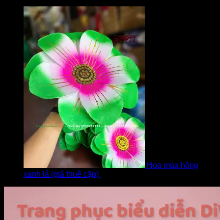
bởi Diễm
Hoa múa hồng
xanh lá (giá thuê cặp)
bởi Khách