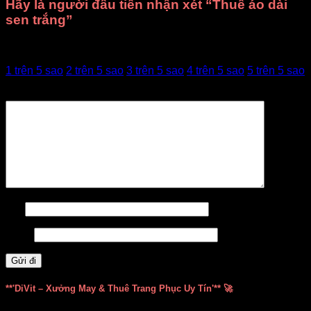
Hãy là người đầu tiên nhận xét “Thuê áo dài
sen trắng”
Đánh giá của bạn
1 trên 5 sao
2 trên 5 sao
3 trên 5 sao
4 trên 5 sao
5 trên 5 sao
Đánh giá của bạn
*
Tên
Email
**'DiVit – Xưởng May & Thuê Trang Phục Uy Tín'** 🚀