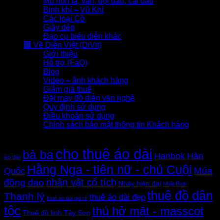
Mũ nón lá, vấn, đội đầu, cài đầu
Binh khí – Vũ Khí
Các loại Cờ
Giày dép
Đạo cụ biểu diễn khác
🏢 Về Diễn Việt (DiVit)
Giới thiệu
Hỗ trợ (FaQ)
Blog
Video – ảnh khách hàng
Giảm giá thuê
Đặt may đồ diễn văn nghệ
Quy định sử dụng
Điều khoản sử dụng
Chính sách bảo mật thông tin Khách hàng
Thẻ sản phẩm
cho thuê áo dài
bà ba
Hanbok Hàn
áo dài
Hằng Nga - tiên nữ - chú Cuội
Quốc
Múa
nhân vật cổ tích
đồng dao
Nhảy hiện đại
Nhật Bình
thuê đồ dân
Thanh lý
thuê áo dài đẹp
thuê áo dài giá rẻ
tộc
thú hở mặt - masscot
Thuê đồ lính Tây Sơn