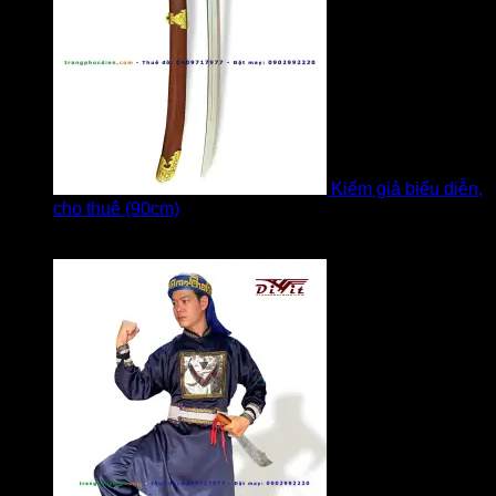
Kiếm giả biểu diễn,
cho thuê (90cm)
Được xếp hạng
5
5 sao
bởi Bi