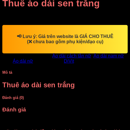
Thuê áo dài sen trắng
Giá Thuê:
Liên hệ
📢
Lưu ý:
Giá trên website là
GIÁ CHO THUÊ
(❌ chưa bao gồm phụ kiện/đạo cụ)
SKU:
15660
Danh mục:
Áo dài cách tân nữ
,
Áo dài nam nữ
Thẻ:
Áo dài nữ
Thương hiệu:
DiVit
Mô tả
Thuê áo dài sen trắng
Đánh giá (0)
Đánh giá
Chưa có đánh giá nào.