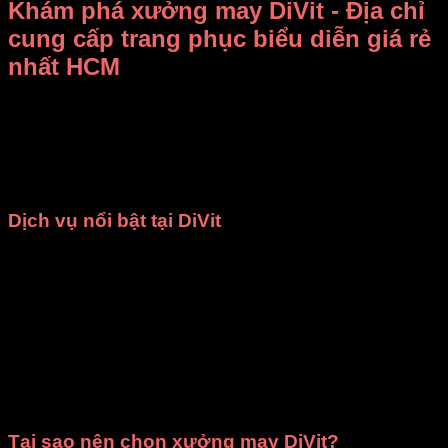
Khám phá xưởng may DiVit - Địa chỉ
cung cấp trang phục biểu diễn giá rẻ
nhất HCM
Bạn đang băn khoăn không biết
thuê, mua trang phục biểu
diễn ở đâu vừa rẻ vừa đẹp
?
Xưởng may DiVit (DIỄN
VIỆT)
chính là câu trả lời dành cho bạn! Chúng tôi tự hào là
địa chỉ uy tín tại TP.HCM, chuyên
bán và cho thuê trang
phục, đạo cụ biểu diễn
với mức giá cạnh tranh nhất.
Dịch vụ nổi bật tại DiVit
May theo yêu cầu
: Chúng tôi nhận may các loại trang
phục như
đồng phục nhà hàng
,
áo dài
,
bà ba
,
đạo
cụ sân khấu
,
váy đầm múa
và nhiều mẫu
thời trang
khác. Mọi sản phẩm đều được đảm bảo
chất lượng
cao cấp
và giao hàng đúng thời gian đã cam kết.
Cho thuê trang phục
: Cửa hàng cung cấp dịch vụ
cho thuê trang phục biểu diễn văn nghệ
,
ca múa
nhạc
,
chụp ảnh kỷ yếu
phù hợp cho các trường học,
cơ quan, tổ chức, đoàn thể và cả cá nhân.
Tại sao nên chọn xưởng may DiVit?