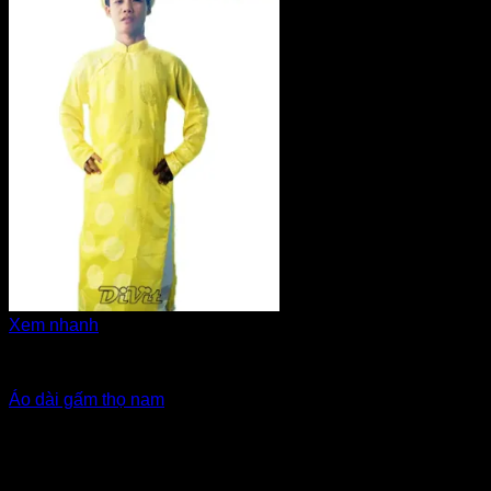
Xem nhanh
Áo dài cô dâu, bưng quả
Áo dài gấm thọ nam
Giá Thuê:
Liên hệ