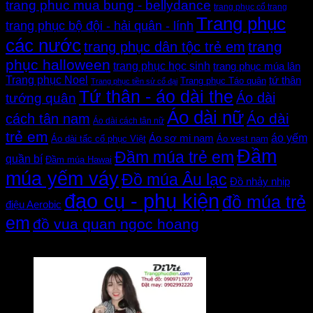
trang phuc mua bung - bellydance
trang phục cổ trang
Trang phục
trang phục bộ đội - hải quân - lính
các nước
trang
trang phục dân tộc trẻ em
phục halloween
trang phục học sinh
trang phục múa lân
Trang phục Noel
tứ thân
Trang phục Táo quân
Trang phục tiền sử cổ đại
Tứ thân - áo dài the
Áo dài
tướng quân
Áo dài nữ
Áo dài
cách tân nam
Áo dài cách tân nữ
trẻ em
áo yếm
Áo sơ mi nam
Áo dài tấc cổ phục Việt
Áo vest nam
Đầm
Đầm múa trẻ em
quần bí
Đầm múa Hawai
múa yếm váy
Đồ múa Âu lạc
Đồ nhảy nhịp
đạo cụ - phụ kiện
đồ múa trẻ
điệu Aerobic
em
đồ vua quan ngoc hoang
Đánh giá