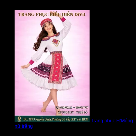
Được xếp hạng
5
5 sao
bởi Loan
Trang phục H'Mông
nữ trắng
Được xếp hạng
5
5 sao