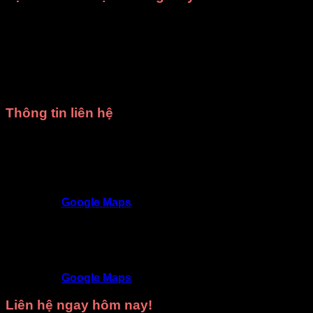
Giá rẻ nhất HCM
: Mang đến mức giá hợp lý, phù hợp
với mọi ngân sách.
Chất lượng đảm bảo
: Trang phục được thiết kế tinh
tế, sử dụng chất liệu tốt, kiểm tra kỹ trước khi giao.
Giao hàng đúng hẹn
: Luôn tôn trọng thời gian, đảm
bảo không làm gián đoạn kế hoạch của bạn.
Thông tin liên hệ
Trang phục DiVit Gò Vấp - Tất cả các quận Hồ Chí
Minh
SĐT
: 0902992220 - 0909717977
Địa chỉ
: 309/3 Nguyễn Oanh, P17, Gò Vấp,
TP.HCM
Google Maps
Trang phục DiVit Thủ Đức - Thuận An - Tân Uyên -
Thủ Dầu Một - Bình Dương
SĐT
: 09468 53839
Địa chỉ
: 9D/50 Đường N4, KDC Phú Hồng
Khang, Bình Chuẩn, Thuận An, Bình Dương
Google Maps
Liên hệ ngay hôm nay!