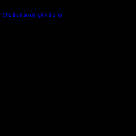
Áo dài cô dâu, bưng quả
Cho thuê áo dài gấm thọ nữ
Giá Thuê:
Liên hệ