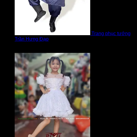
Trang phục tướng
Trần Hưng Đạo
Được xếp hạng
5
5 sao
bởi LOVE Trịnh