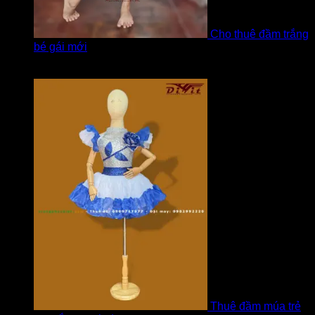
Cho thuê đầm trắng
bé gái mới
Được xếp hạng
5
5 sao
bởi Hương
Thuê đầm múa trẻ