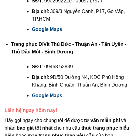
SĐT
: 0902992220 - 0909717977
Địa chỉ
: 309/3 Nguyễn Oanh, P17, Gò Vấp,
TP.HCM
Google Maps
Trang phục DiVit Thủ Đức - Thuận An - Tân Uyên -
Thủ Dầu Một - Bình Dương
SĐT
: 09468 53839
Địa chỉ
: 9D/50 Đường N4, KDC Phú Hồng
Khang, Bình Chuẩn, Thuận An, Bình Dương
Google Maps
Liên hệ ngay hôm nay!
Hãy gọi ngay cho chúng tôi để được
tư vấn miễn phí
và
nhận
báo giá tốt nhất
cho nhu cầu
thuê trang phục biểu
diễn
hoặc
may trang phục theo yêu cầu
của bạn.