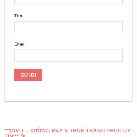
Tên
Email
**'DIVIT – XƯỞNG MAY & THUÊ TRANG PHỤC UY
TÍN'** 🚀