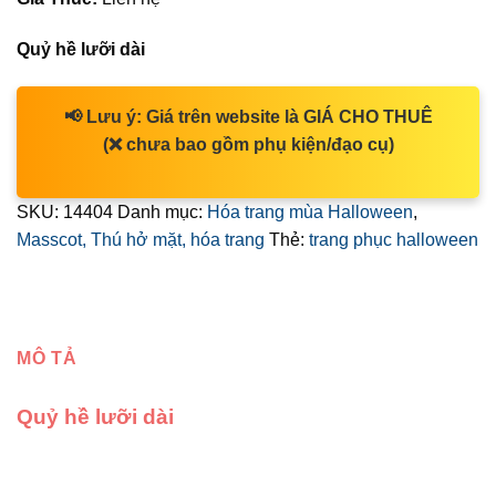
Quỷ hề lưỡi dài
📢
Lưu ý:
Giá trên website là
GIÁ CHO THUÊ
(❌ chưa bao gồm phụ kiện/đạo cụ)
SKU:
14404
Danh mục:
Hóa trang mùa Halloween
,
Masscot, Thú hở mặt, hóa trang
Thẻ:
trang phục halloween
MÔ TẢ
Quỷ hề lưỡi dài