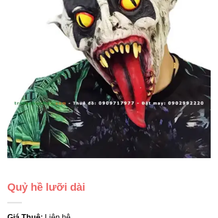
Quỷ hề lưỡi dài
Giá Thuê:
Liên hệ