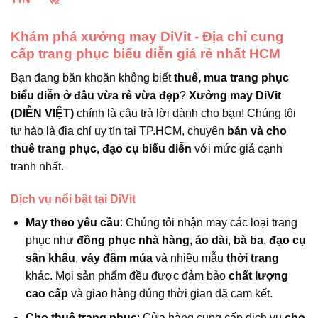
Khám phá xưởng may DiVit - Địa chỉ cung
cấp trang phục biểu diễn giá rẻ nhất HCM
Bạn đang băn khoăn không biết
thuê, mua trang phục
biểu diễn ở đâu vừa rẻ vừa đẹp
?
Xưởng may DiVit
(DIỄN VIỆT)
chính là câu trả lời dành cho bạn! Chúng tôi
tự hào là địa chỉ uy tín tại TP.HCM, chuyên
bán và cho
thuê trang phục, đạo cụ biểu diễn
với mức giá cạnh
tranh nhất.
Dịch vụ nổi bật tại DiVit
May theo yêu cầu
: Chúng tôi nhận may các loại trang
phục như
đồng phục nhà hàng
,
áo dài
,
bà ba
,
đạo cụ
sân khấu
,
váy đầm múa
và nhiều mẫu
thời trang
khác. Mọi sản phẩm đều được đảm bảo
chất lượng
cao cấp
và giao hàng đúng thời gian đã cam kết.
Cho thuê trang phục
: Cửa hàng cung cấp dịch vụ
cho