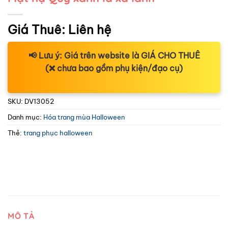
Giá Thuê:
Liên hệ
📢
Lưu ý:
Giá trên website là
GIÁ CHO THUÊ
(❌ chưa bao gồm phụ kiện/đạo cụ)
SKU:
DV13052
Danh mục:
Hóa trang mùa Halloween
Thẻ:
trang phục halloween
MÔ TẢ