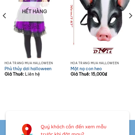
HẾT HÀNG
HÓA TRANG MÙA HALLOWEEN
HÓA TRANG MÙA HALLOWEEN
Phù thủy dơi halloween
Mặt nạ con heo
Giá Thuê:
Liên hệ
Giá Thuê:
15,000
₫
Quý khách cần đến xem mẫu
trước khi đặt may?