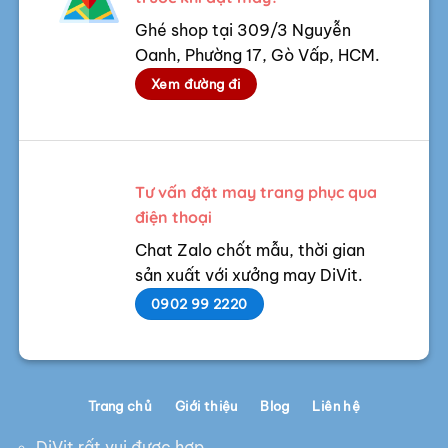
Ghé shop tại 309/3 Nguyễn
Oanh, Phường 17, Gò Vấp, HCM.
Xem đường đi
Tư vấn đặt may trang phục qua
điện thoại
Chat Zalo chốt mẫu, thời gian
sản xuất với xưởng may DiVit.
0902 99 2220
Trang chủ
Giới thiệu
Blog
Liên hệ
DiVit rất vui được hợp