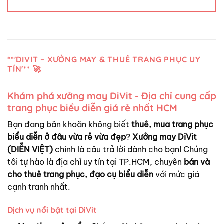
**'DIVIT – XƯỞNG MAY & THUÊ TRANG PHỤC UY
TÍN'** 🚀
Khám phá xưởng may DiVit - Địa chỉ cung cấp
trang phục biểu diễn giá rẻ nhất HCM
Bạn đang băn khoăn không biết
thuê, mua trang phục
biểu diễn ở đâu vừa rẻ vừa đẹp
?
Xưởng may DiVit
(DIỄN VIỆT)
chính là câu trả lời dành cho bạn! Chúng
tôi tự hào là địa chỉ uy tín tại TP.HCM, chuyên
bán và
cho thuê trang phục, đạo cụ biểu diễn
với mức giá
cạnh tranh nhất.
Dịch vụ nổi bật tại DiVit