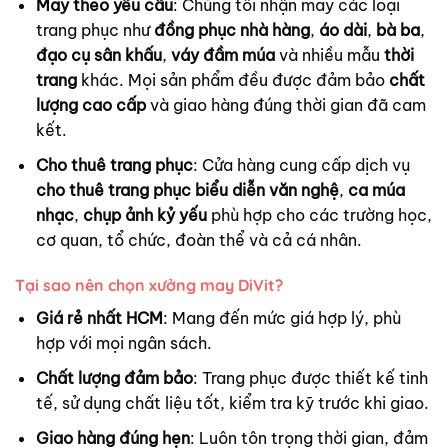
May theo yêu cầu
: Chúng tôi nhận may các loại
trang phục như
đồng phục nhà hàng
,
áo dài
,
bà ba
,
đạo cụ sân khấu
,
váy đầm múa
và nhiều mẫu
thời
trang
khác. Mọi sản phẩm đều được đảm bảo
chất
lượng cao cấp
và giao hàng đúng thời gian đã cam
kết.
Cho thuê trang phục
: Cửa hàng cung cấp dịch vụ
cho thuê trang phục biểu diễn văn nghệ
,
ca múa
nhạc
,
chụp ảnh kỷ yếu
phù hợp cho các trường học,
cơ quan, tổ chức, đoàn thể và cả cá nhân.
Tại sao nên chọn xưởng may DiVit?
Giá rẻ nhất HCM
: Mang đến mức giá hợp lý, phù
hợp với mọi ngân sách.
Chất lượng đảm bảo
: Trang phục được thiết kế tinh
tế, sử dụng chất liệu tốt, kiểm tra kỹ trước khi giao.
Giao hàng đúng hẹn
: Luôn tôn trọng thời gian, đảm