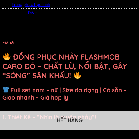
Thẻ:
trang phục học sinh
Thương hiệu:
DiVit
Mô tả
ĐỒNG PHỤC NHẢY FLASHMOB
CARO ĐỎ – CHẤT LỪ, NỔI BẬT, GÂY
“SÓNG” SÂN KHẤU!
Full set nam – nữ | Size đa dạng | Có sẵn –
Giao nhanh – Giá hợp lý
1.
Thiết Kế – “Nhìn là muốn nhảy”!
HẾT HÀNG
Bộ
đồng phục nhảy flashmob caro đỏ
được thiết kế lấy
cảm hứng từ phong cách học sinh Hàn Quốc – cá tính