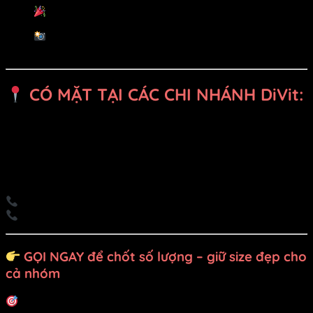
Sự kiện khai giảng, lễ hội trường, team building
Chụp kỷ yếu, ảnh nhóm “style học sinh năng
động”
CÓ MẶT TẠI CÁC CHI NHÁNH DiVit:
Hồ Chí Minh – Gò Vấp, Thủ Đức
Bình Dương – Dĩ An, Thuận An, Thủ Dầu Một
Đồng Nai – Biên Hòa, Tân Uyên
Thuê đồ:
0909 717 977
Đặt may:
0902 992 220
GỌI NGAY để chốt số lượng – giữ size đẹp cho
cả nhóm
Đồng phục đẹp – ảnh nhóm chất – biểu diễn là cháy