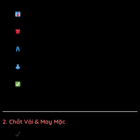
mà vẫn lịch sự, đúng “chất” đội hình đồng diễn:
Áo sơ mi trắng đơn giản, form suông
dễ mặc –
không kén dáng.
Điểm nhấn cà vạt caro đỏ đen
nổi bật, ton-
sur-ton cùng phần quần hoặc chân váy.
Nam: Quần short caro trẻ trung, cá tính
– năng
động, phù hợp cả nhảy hiện đại lẫn flashmob.
Nữ: Chân váy xếp ly caro đỏ đen
siêu xinh, giúp
đội hình nữ “tỏa sáng” đều như bắp rang!
Đồng phục mix dễ dàng với giày sneaker
trắng – cực kỳ phù hợp cho các tiết mục
flashmob, biểu diễn trường học, lễ hội đường
phố hoặc sự kiện ngoài trời.
2.
Chất Vải & May Mặc
Vải
kate thun mềm, mịn
, không nhăn, lên hình