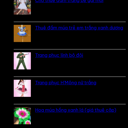
Cho thuê đầm trắng bé gái mới
Được xếp hạng
5
5 sao
bởi Hương
Thuê đầm múa trẻ em trắng xanh dương
Được xếp hạng
5
5 sao
bởi linh
Trang phục lính bộ đội
Được xếp hạng
5
5 sao
bởi Loan
Trang phục H'Mông nữ trắng
Được xếp hạng
5
5 sao
bởi Diễm
Hoa múa hồng xanh lá (giá thuê cặp)
bởi Khách