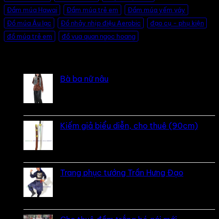
Đầm múa Hawai
Đầm múa trẻ em
Đầm múa yếm váy
Đồ múa Âu lạc
Đồ nhảy nhịp điệu Aerobic
đạo cụ - phụ kiện
đồ múa trẻ em
đồ vua quan ngoc hoang
Đánh giá
Bà ba nữ nâu
Được xếp hạng
5
5 sao
bởi Mobile Mobi
Kiếm giả biểu diễn, cho thuê (90cm)
Được xếp hạng
5
5 sao
bởi Bi
Trang phục tướng Trần Hưng Đạo
Được xếp hạng
5
5 sao
bởi LOVE Trịnh