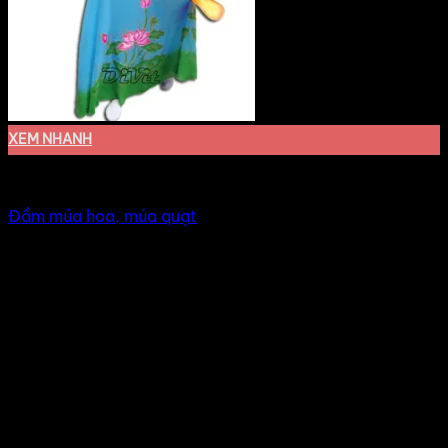
XEM NHANH
Đầm múa văn nghệ
Đầm múa hoa, múa quạt
Giá Thuê:
Liên hệ