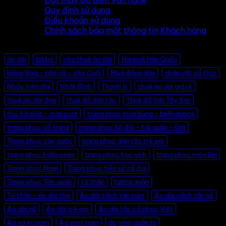
Đặt may đồ diễn văn nghệ
Quy định sử dụng
Điều khoản sử dụng
Chính sách bảo mật thông tin Khách hàng
Thẻ sản phẩm
áo dài
bà ba
cho thuê áo dài
Hanbok Hàn Quốc
Hằng Nga - tiên nữ - chú Cuội
Múa đồng dao
nhân vật cổ tích
Nhảy hiện đại
Nhật Bình
Thanh lý
thuê áo dài giá rẻ
thuê áo dài đẹp
thuê đồ dân tộc
Thuê đồ lính Tây Sơn
thú hở mặt - masscot
trang phuc mua bung - bellydance
trang phục cổ trang
trang phục bộ đội - hải quân - lính
Trang phục các nước
trang phục dân tộc trẻ em
trang phục halloween
trang phục học sinh
trang phục múa lân
Trang phục Noel
Trang phục tiền sử cổ đại
Trang phục Táo quân
tứ thân
tướng quân
Tứ thân - áo dài the
Áo dài cách tân nam
Áo dài cách tân nữ
Áo dài nữ
Áo dài trẻ em
Áo dài tấc cổ phục Việt
Áo sơ mi nam
Áo vest nam
áo yếm quần bí