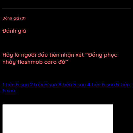
sân khấu luôn!
Đánh giá (0)
Đánh giá
Chưa có đánh giá nào.
Hãy là người đầu tiên nhận xét “Đồng phục
nhảy flashmob caro đỏ”
Đánh giá của bạn
1 trên 5 sao
2 trên 5 sao
3 trên 5 sao
4 trên 5 sao
5 trên
5 sao
Đánh giá của bạn
*