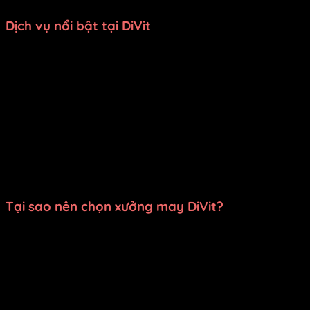
Dịch vụ nổi bật tại DiVit
May theo yêu cầu
: Chúng tôi nhận may các loại
trang phục như
đồng phục nhà hàng
,
áo dài
,
bà ba
,
đạo cụ sân khấu
,
váy đầm múa
và nhiều mẫu
thời
trang
khác. Mọi sản phẩm đều được đảm bảo
chất
lượng cao cấp
và giao hàng đúng thời gian đã cam
kết.
Cho thuê trang phục
: Cửa hàng cung cấp dịch vụ
cho thuê trang phục biểu diễn văn nghệ
,
ca múa
nhạc
,
chụp ảnh kỷ yếu
phù hợp cho các trường
học, cơ quan, tổ chức, đoàn thể và cả cá nhân.
Tại sao nên chọn xưởng may DiVit?
Giá rẻ nhất HCM
: Mang đến mức giá hợp lý, phù
hợp với mọi ngân sách.
Chất lượng đảm bảo
: Trang phục được thiết kế tinh
tế, sử dụng chất liệu tốt, kiểm tra kỹ trước khi
giao.
Giao hàng đúng hẹn
: Luôn tôn trọng thời gian, đảm