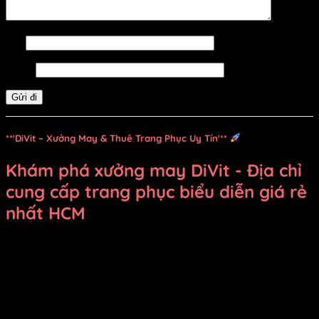
Tên
Email
**'DiVit – Xưởng May & Thuê Trang Phục Uy Tín'**
Khám phá xưởng may DiVit - Địa chỉ
cung cấp trang phục biểu diễn giá rẻ
nhất HCM
Bạn đang băn khoăn không biết
thuê, mua trang phục
biểu diễn ở đâu vừa rẻ vừa đẹp
?
Xưởng may DiVit (DIỄN
VIỆT)
chính là câu trả lời dành cho bạn! Chúng tôi tự hào
là địa chỉ uy tín tại TP.HCM, chuyên
bán và cho thuê
trang phục, đạo cụ biểu diễn
với mức giá cạnh tranh
nhất.