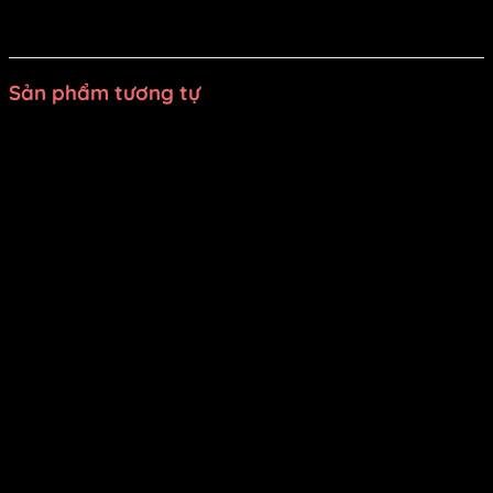
may DiVit
luôn sẵn sàng đồng hành cùng bạn trong mọi
sự kiện!
Sản phẩm tương tự