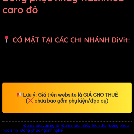
caro đỏ
Giá Thuê:
Liên hệ
CÓ MẶT TẠI CÁC CHI NHÁNH DiVit:
Hồ Chí Minh – Gò Vấp, Thủ Đức
Bình Dương – Dĩ An, Thuận An, Thủ Dầu Một
Đồng Nai – Biên Hòa, Tân Uyên
Lưu ý:
Giá trên website là
GIÁ CHO THUÊ
(
chưa bao gồm phụ kiện/đạo cụ)
SKU:
15289
Danh mục:
Đầm múa văn nghệ
,
Đầm múa, nhảy hiện đại
,
Đồng phục
học sinh
,
Đồng phục ngành nghề