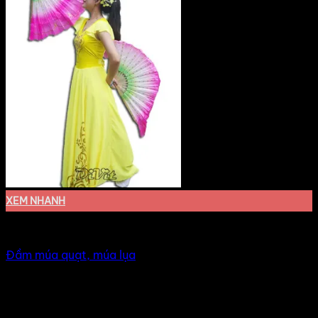
XEM NHANH
Đầm múa văn nghệ
Đầm múa quạt, múa lụa
Giá Thuê:
Liên hệ