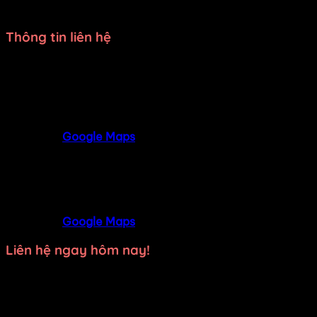
bảo không làm gián đoạn kế hoạch của bạn.
Thông tin liên hệ
Trang phục DiVit Gò Vấp - Tất cả các quận Hồ Chí
Minh
SĐT
: 0902992220 - 0909717977
Địa chỉ
: 309/3 Nguyễn Oanh, P17, Gò Vấp,
TP.HCM
Google Maps
Trang phục DiVit Thủ Đức - Thuận An - Tân Uyên -
Thủ Dầu Một - Bình Dương
SĐT
: 09468 53839
Địa chỉ
: 9D/50 Đường N4, KDC Phú Hồng
Khang, Bình Chuẩn, Thuận An, Bình Dương
Google Maps
Liên hệ ngay hôm nay!
Hãy gọi ngay cho chúng tôi để được
tư vấn miễn phí
và
nhận
báo giá tốt nhất
cho nhu cầu
thuê trang phục biểu
diễn
hoặc
may trang phục theo yêu cầu
của bạn.
Xưởng