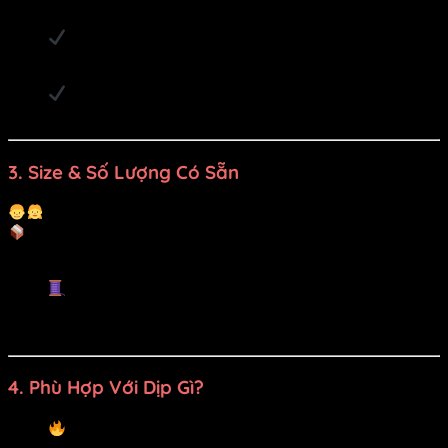
cực chuẩn.
Đường may kỹ, giữ form tốt, thoải mái vận động
mạnh – không lo bung bật khi “quẩy” hết mình.
Dễ giặt – nhanh khô – không phai màu khi dùng
nhiều lần.
3.
Size & Số Lượng Có Sẵn
Full size học sinh cấp 1, cấp 2, cấp 3
Có sẵn nhiều bộ – đáp ứng nhóm 10 – 50 bạn không
cần đợi may!
Nếu cần may theo size riêng cho nhóm nhỏ
hoặc nhóm biểu diễn chuyên nghiệp,
DiVit hỗ
trợ thiết kế & may gấp
trong 1 – 3 ngày.
4.
Phù Hợp Với Dịp Gì?
Biểu diễn Flashmob, nhảy hiện đại, nhảy tập thể