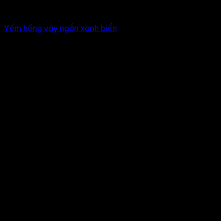
Đầm múa, nhảy hiện đại
Yếm hồng váy ngắn xanh biển
Giá Thuê:
Liên hệ