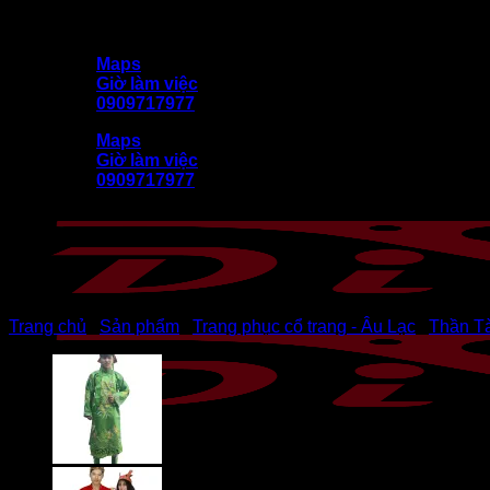
Bỏ
DiVit (Diễn Việt) kính chào quý khách
qua
Maps
nội
Giờ làm việc
dung
0909717977
Maps
Giờ làm việc
0909717977
Trang chủ
/
Sản phẩm
/
Trang phục cổ trang - Âu Lạc
/
Thần Tà