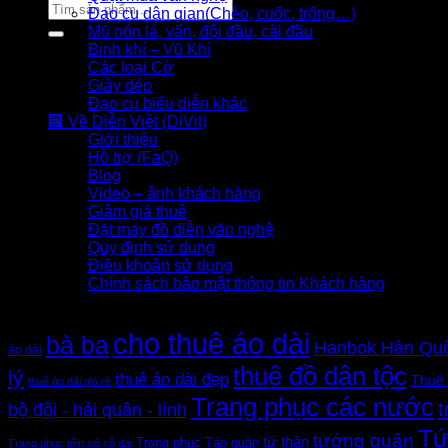
Tìm
Đạo cụ dân gian(Chèo, cuốc, trống…)
kiếm:
Mũ nón lá, vấn, đội đầu, cài đầu
Binh khí – Vũ Khí
Các loại Cờ
Giày dép
Đạo cụ biểu diễn khác
🏢 Về Diễn Việt (DiVit)
Giới thiệu
Hỗ trợ (FaQ)
Blog
Video – ảnh khách hàng
Giảm giá thuê
Đặt may đồ diễn văn nghệ
Quy định sử dụng
Điều khoản sử dụng
Chính sách bảo mật thông tin Khách hàng
Thẻ sản phẩm
cho thuê áo dài
bà ba
Hanbok Hàn Qu
áo dài
thuê đồ dân tộc
lý
thuê áo dài đẹp
Thuê 
thuê áo dài giá rẻ
Trang phục các nước
t
bộ đội - hải quân - lính
Tứ
tướng quân
tứ thân
Trang phục Táo quân
Trang phục tiền sử cổ đại