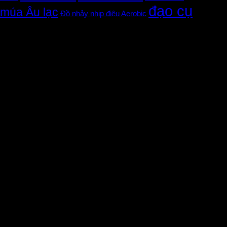
đạo cụ
múa Âu lạc
Đồ nhảy nhịp điệu Aerobic