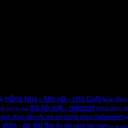
Hằng Nga - tiên nữ - chú Cuội
ốc
Múa đồng
thú hở mặt - masscot
trang phuc m
đồ lính Tây Sơn
trang phục halloween
rang phục dân tộc trẻ em
t
 thân - áo dài the
Áo dài cách tân nam
Áo dài cách