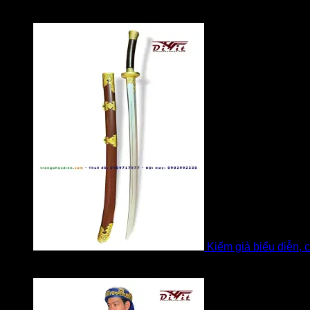
Được xếp hạng
5
5 sao
bởi Mobile Mobi
Kiếm giả biểu diễn, 
Được xếp hạng
5
5 sao
bởi Bi