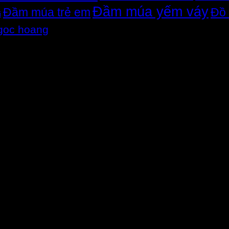
Đầm múa yếm váy
Đầm múa trẻ em
Đồ 
i
goc hoang