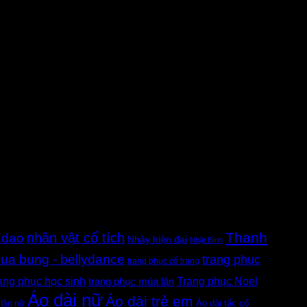
Thanh
nhân vật cổ tích
 dao
Nhảy hiện đại
Nhật Bình
ua bung - bellydance
trang phục
trang phục cổ trang
rang phục học sinh
Trang phục Noel
trang phục múa lân
Áo dài nữ
Áo dài trẻ em
 tân nữ
Áo dài tấc cổ