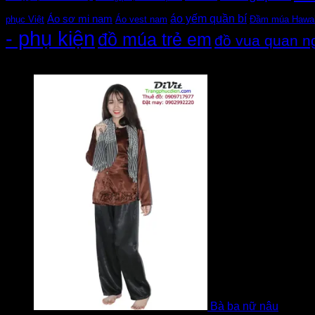
áo yếm quần bí
Áo sơ mi nam
Đầm múa Hawa
phục Việt
Áo vest nam
- phụ kiện
đồ múa trẻ em
đồ vua quan n
Đánh giá
Bà ba nữ nâu