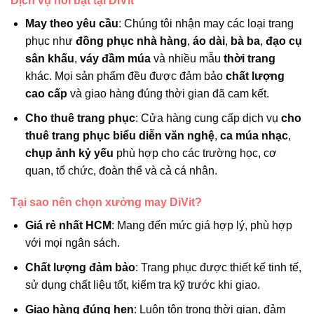
Dịch vụ nổi bật tại DiVit
May theo yêu cầu
: Chúng tôi nhận may các loại trang
phục như
đồng phục nhà hàng
,
áo dài
,
bà ba
,
đạo cụ
sân khấu
,
váy đầm múa
và nhiều mẫu
thời trang
khác. Mọi sản phẩm đều được đảm bảo
chất lượng
cao cấp
và giao hàng đúng thời gian đã cam kết.
Cho thuê trang phục
: Cửa hàng cung cấp dịch vụ
cho
thuê trang phục biểu diễn văn nghệ
,
ca múa nhạc
,
chụp ảnh kỷ yếu
phù hợp cho các trường học, cơ
quan, tổ chức, đoàn thể và cả cá nhân.
Tại sao nên chọn xưởng may DiVit?
Giá rẻ nhất HCM
: Mang đến mức giá hợp lý, phù hợp
với mọi ngân sách.
Chất lượng đảm bảo
: Trang phục được thiết kế tinh tế,
sử dụng chất liệu tốt, kiểm tra kỹ trước khi giao.
Giao hàng đúng hẹn
: Luôn tôn trọng thời gian, đảm