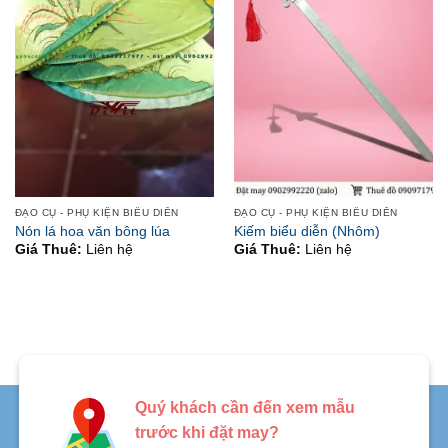
ĐẠO CỤ - PHỤ KIỆN BIỂU DIỄN
ĐẠO CỤ - PHỤ KIỆN BIỂU DIỄN
Nón lá hoa văn bông lúa
Kiếm biểu diễn (Nhôm)
Giá Thuê:
Liên hệ
Giá Thuê:
Liên hệ
Quý khách cần đến xem mẫu
trước khi đặt may?