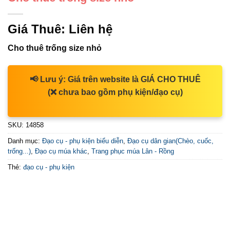
Giá Thuê:
Liên hệ
Cho thuê trống size nhỏ
📢
Lưu ý:
Giá trên website là
GIÁ CHO THUÊ
(❌ chưa bao gồm phụ kiện/đạo cụ)
SKU:
14858
Danh mục:
Đạo cụ - phụ kiện biểu diễn
,
Đạo cụ dân gian(Chèo, cuốc,
trống...)
,
Đạo cụ múa khác
,
Trang phục múa Lân - Rồng
Thẻ:
đạo cụ - phụ kiện