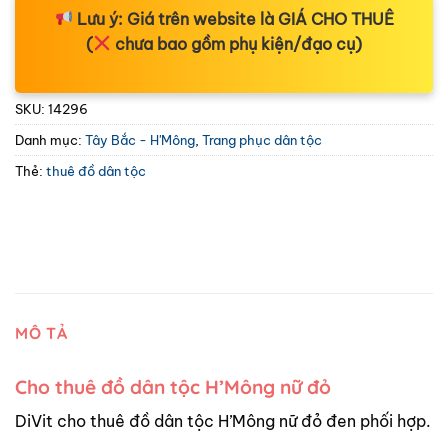
Lưu ý:
Giá trên website là
GIÁ CHO THUÊ
(
chưa bao gồm phụ kiện/đạo cụ)
SKU:
14296
Danh mục:
Tây Bắc - H'Mông
,
Trang phục dân tộc
Thẻ:
thuê đồ dân tộc
MÔ TẢ
Cho thuê đồ dân tộc H’Mông nữ đỏ
DiVit cho thuê đồ dân tộc H’Mông nữ đỏ đen phối hợp.