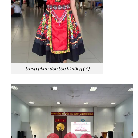
trang phục dan tộc h’mông (7)