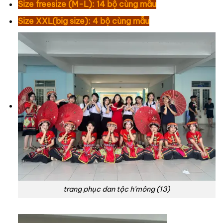
Size freesize (M-L): 14 bộ cùng mẫu
Size XXL(big size): 4 bộ cùng mẫu
trang phục dan tộc h’mông (13)