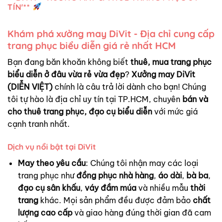
TÍN'**
Khám phá xưởng may DiVit - Địa chỉ cung cấp
trang phục biểu diễn giá rẻ nhất HCM
Bạn đang băn khoăn không biết
thuê, mua trang phục
biểu diễn ở đâu vừa rẻ vừa đẹp
?
Xưởng may DiVit
(DIỄN VIỆT)
chính là câu trả lời dành cho bạn! Chúng
tôi tự hào là địa chỉ uy tín tại TP.HCM, chuyên
bán và
cho thuê trang phục, đạo cụ biểu diễn
với mức giá
cạnh tranh nhất.
Dịch vụ nổi bật tại DiVit
May theo yêu cầu
: Chúng tôi nhận may các loại
trang phục như
đồng phục nhà hàng
,
áo dài
,
bà ba
,
đạo cụ sân khấu
,
váy đầm múa
và nhiều mẫu
thời
trang
khác. Mọi sản phẩm đều được đảm bảo
chất
lượng cao cấp
và giao hàng đúng thời gian đã cam