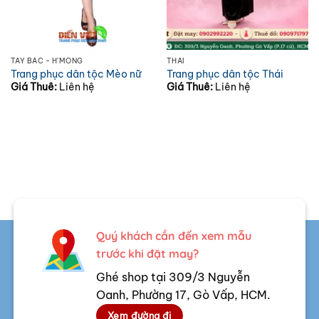
TÂY BẮC - H'MÔNG
THÁI
Trang phục dân tộc Mèo nữ
Trang phục dân tộc Thái
Giá Thuê:
Liên hệ
Giá Thuê:
Liên hệ
Quý khách cần đến xem mẫu
trước khi đặt may?
Ghé shop tại 309/3 Nguyễn
Oanh, Phường 17, Gò Vấp, HCM.
Xem đường đi