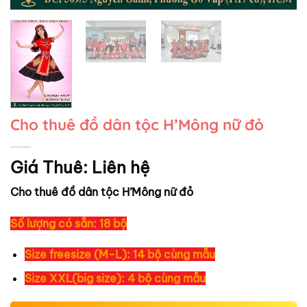
Cho thuê đồ dân tộc H’Mông nữ đỏ
Giá Thuê:
Liên hệ
Cho thuê đồ dân tộc H’Mông nữ đỏ
Số lượng có sẵn: 18 bộ
Size freesize (M-L): 14 bộ cùng mẫu
Size XXL(big size): 4 bộ cùng mẫu