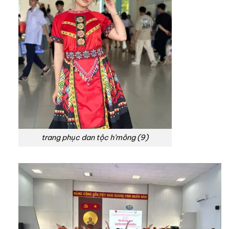
trang phục dan tộc h’mông (9)