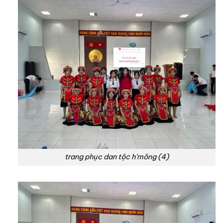
trang phục dan tộc h’mông (4)