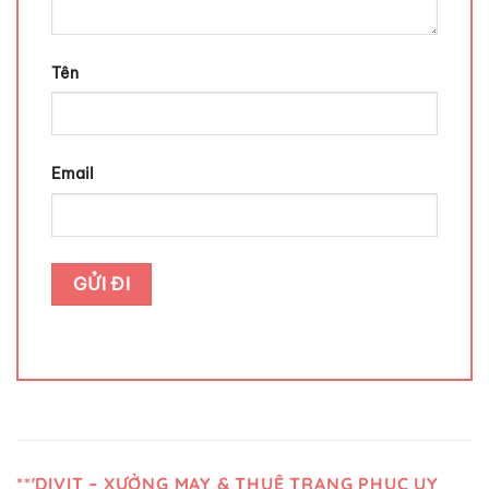
Tên
Email
**'DIVIT – XƯỞNG MAY & THUÊ TRANG PHỤC UY