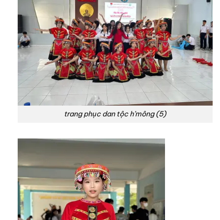
trang phục dan tộc h’mông (5)