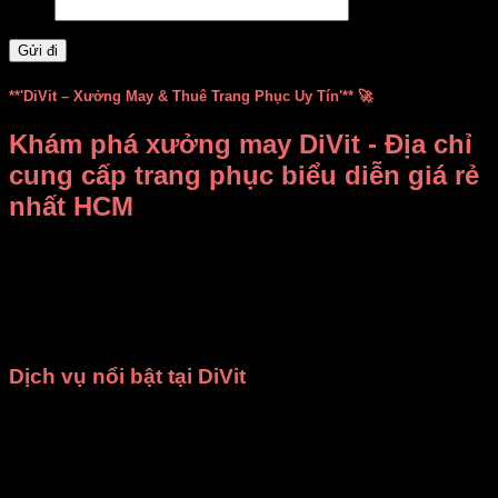
Email
**'DiVit – Xưởng May & Thuê Trang Phục Uy Tín'** 🚀
Khám phá xưởng may DiVit - Địa chỉ
cung cấp trang phục biểu diễn giá rẻ
nhất HCM
Bạn đang băn khoăn không biết
thuê, mua trang phục biểu
diễn ở đâu vừa rẻ vừa đẹp
?
Xưởng may DiVit (DIỄN
VIỆT)
chính là câu trả lời dành cho bạn! Chúng tôi tự hào là
địa chỉ uy tín tại TP.HCM, chuyên
bán và cho thuê trang
phục, đạo cụ biểu diễn
với mức giá cạnh tranh nhất.
Dịch vụ nổi bật tại DiVit
May theo yêu cầu
: Chúng tôi nhận may các loại trang
phục như
đồng phục nhà hàng
,
áo dài
,
bà ba
,
đạo
cụ sân khấu
,
váy đầm múa
và nhiều mẫu
thời trang
khác. Mọi sản phẩm đều được đảm bảo
chất lượng