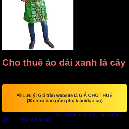
Cho thuê áo dài xanh lá cây
Giá Thuê:
Liên hệ
📢
Lưu ý:
Giá trên website là
GIÁ CHO THUÊ
(❌ chưa bao gồm phụ kiện/đạo cụ)
SKU:
DV5308
Danh mục:
Áo dài cách tân nam
,
Áo dài nam
nữ
Thẻ:
cho thuê áo dài