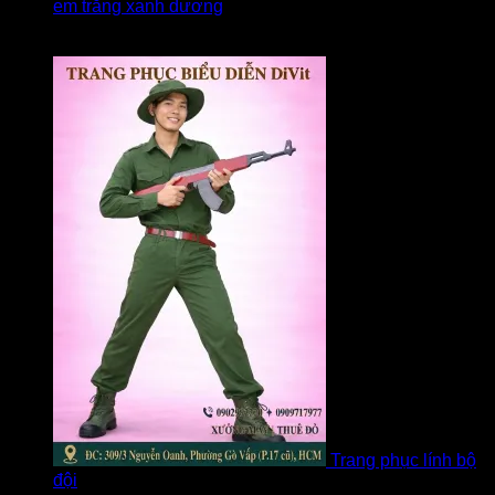
em trắng xanh dương
Được xếp hạng
5
5 sao
bởi linh
Trang phục lính bộ
đội