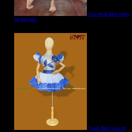
Cho thuê đầm trắng
bé gái mới
Được xếp hạng
5
5 sao
bởi Hương
Thuê đầm múa trẻ