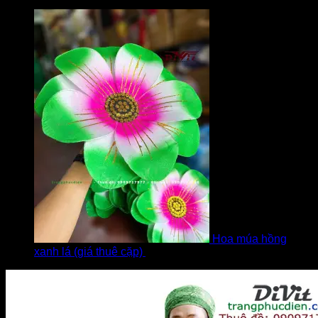
bởi Diễm
Hoa múa hồng
xanh lá (giá thuê cặp)
bởi Khách