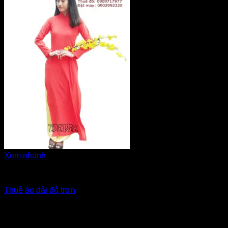
Xem nhanh
Áo dài cô dâu, bưng quả
Thuê áo dài đỏ trơn
Giá Thuê:
Liên hệ