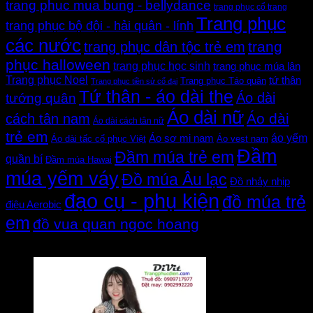
trang phuc mua bung - bellydance
trang phục cổ trang
Trang phục
trang phục bộ đội - hải quân - lính
các nước
trang
trang phục dân tộc trẻ em
phục halloween
trang phục học sinh
trang phục múa lân
Trang phục Noel
tứ thân
Trang phục Táo quân
Trang phục tiền sử cổ đại
Tứ thân - áo dài the
Áo dài
tướng quân
Áo dài nữ
Áo dài
cách tân nam
Áo dài cách tân nữ
trẻ em
áo yếm
Áo sơ mi nam
Áo dài tấc cổ phục Việt
Áo vest nam
Đầm
Đầm múa trẻ em
quần bí
Đầm múa Hawai
múa yếm váy
Đồ múa Âu lạc
Đồ nhảy nhịp
đạo cụ - phụ kiện
đồ múa trẻ
điệu Aerobic
em
đồ vua quan ngoc hoang
Đánh giá