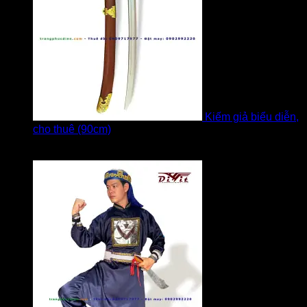
Kiếm giả biểu diễn,
cho thuê (90cm)
Được xếp hạng
5
5 sao
bởi Bi