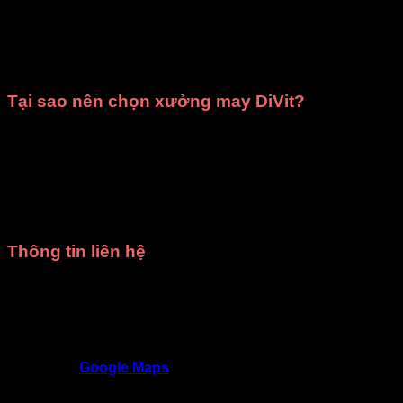
cao cấp
và giao hàng đúng thời gian đã cam kết.
Cho thuê trang phục
: Cửa hàng cung cấp dịch vụ
cho thuê trang phục biểu diễn văn nghệ
,
ca múa
nhạc
,
chụp ảnh kỷ yếu
phù hợp cho các trường học,
cơ quan, tổ chức, đoàn thể và cả cá nhân.
Tại sao nên chọn xưởng may DiVit?
Giá rẻ nhất HCM
: Mang đến mức giá hợp lý, phù hợp
với mọi ngân sách.
Chất lượng đảm bảo
: Trang phục được thiết kế tinh
tế, sử dụng chất liệu tốt, kiểm tra kỹ trước khi giao.
Giao hàng đúng hẹn
: Luôn tôn trọng thời gian, đảm
bảo không làm gián đoạn kế hoạch của bạn.
Thông tin liên hệ
Trang phục DiVit Gò Vấp - Tất cả các quận Hồ Chí
Minh
SĐT
: 0902992220 - 0909717977
Địa chỉ
: 309/3 Nguyễn Oanh, P17, Gò Vấp,
TP.HCM
Google Maps
Trang phục DiVit Thủ Đức - Thuận An - Tân Uyên -
Thủ Dầu Một - Bình Dương