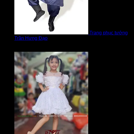
Trang phục tướng
Trần Hưng Đạo
Được xếp hạng
5
5 sao
bởi LOVE Trịnh