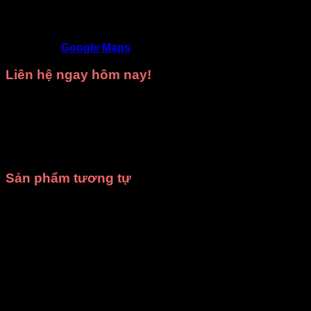
SĐT
: 09468 53839
Địa chỉ
: 9D/50 Đường N4, KDC Phú Hồng
Khang, Bình Chuẩn, Thuận An, Bình Dương
Google Maps
Liên hệ ngay hôm nay!
Hãy gọi ngay cho chúng tôi để được
tư vấn miễn phí
và
nhận
báo giá tốt nhất
cho nhu cầu
thuê trang phục biểu
diễn
hoặc
may trang phục theo yêu cầu
của bạn.
Xưởng
may DiVit
luôn sẵn sàng đồng hành cùng bạn trong mọi sự
kiện!
Sản phẩm tương tự