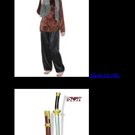
Bà ba nữ nâu
Được xếp hạng
5
5 sao
bởi Mobile Mobi