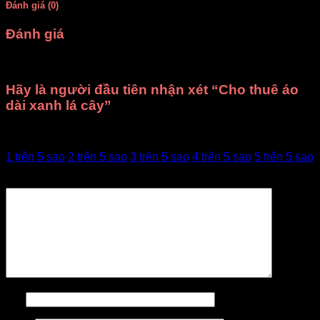
Đánh giá (0)
Đánh giá
Chưa có đánh giá nào.
Hãy là người đầu tiên nhận xét “Cho thuê áo
dài xanh lá cây”
Đánh giá của bạn
1 trên 5 sao
2 trên 5 sao
3 trên 5 sao
4 trên 5 sao
5 trên 5 sao
Đánh giá của bạn
*
Tên