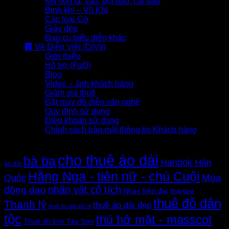
Mũ nón lá, vấn, đội đầu, cài đầu
Binh khí – Vũ Khí
Các loại Cờ
Giày dép
Đạo cụ biểu diễn khác
🏢 Về Diễn Việt (DiVit)
Giới thiệu
Hỗ trợ (FaQ)
Blog
Video – ảnh khách hàng
Giảm giá thuê
Đặt may đồ diễn văn nghệ
Quy định sử dụng
Điều khoản sử dụng
Chính sách bảo mật thông tin Khách hàng
Thẻ sản phẩm
cho thuê áo dài
bà ba
Hanbok Hàn
áo dài
Hằng Nga - tiên nữ - chú Cuội
Quốc
Múa
nhân vật cổ tích
đồng dao
Nhảy hiện đại
Nhật Bình
thuê đồ dân
Thanh lý
thuê áo dài đẹp
thuê áo dài giá rẻ
tộc
thú hở mặt - masscot
Thuê đồ lính Tây Sơn