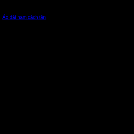
Áo dài cách tân nam
Áo dài nam cách tân
Được xếp hạng
4.5
5 sao
Giá Thuê:
Liên hệ