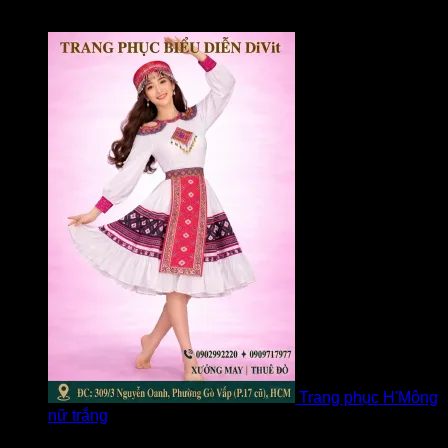
Được xếp hạng
5
5 sao
bởi Loan
Trang phục H'Mông
nữ trắng
Được xếp hạng
5
5 sao